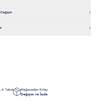
 Değişim
 ambalajı, bant, mühür, paket gibi koruyucu unsurları açılmamış
at
rde
30 gün içinde
tr.uspoloassn.com’dan
ücretsiz iade
edilebilir.
eriniz 1-3 iş günü içerisinde kargoya verilecektir. (Pazar günleri,
m, yüzme giyim, çorap gibi hijyenik ürün gruplarında kanun ve
mpanya dönemleri ve resmi tatiller hariçtir.) Siparişinizin
lik hükümleri gereği değişim/iade yapılamamaktadır.
masından sonra “Hesabım” bağlantısı üzerinden siparişlerinizi
Bilgi İçin Tıklayın
eyebilir, durumları hakkında bilgi sahibi olabilir ve kargoya
ten sonra kargo takibi yapabilirsiniz.
 6 Taksit
Mağazadan Kolay
Değişim ve İade