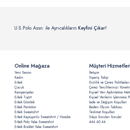
U.S.Polo Assn. ile Ayrıcalıkların
Keyfini Çıkar!
Online Mağaza
Müşteri Hizmetler
Yeni Sezon
İletişim
Kadın
Sipariş Takip
Erkek
Gizlilik ve Çerez Politikaları
Çocuk
Çerez Tercihlerinizi Yöneti
Kampanyalar
Kişisel Veri Aydınlatma Met
Erkek Tişört
Kişisel Verilerin İşlenmesi Po
Erkek Gömlek
İade ve Değişim Koşulları
Erkek Pantolon
Beden Ölçüm Tablosu
Erkek Sweatsihrt
Teslimat Koşulları
Erkek Kapüşonlu Sweatshirt / Hoodie
Sıkça Sorulan Sorular
Erkek Polo Yaka Sweatshirt
444 60 44
Erkek Bisiklet Yaka Sweatshirt