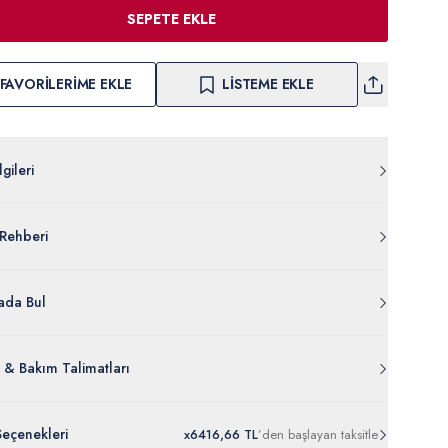
SEPETE EKLE
FAVORILERIME EKLE
LISTEME EKLE
gileri
Z057.KOL.US8976.VR029
Rehberi
ivinilklorur %18 Poliester %2 Poliuretan
826-VR029
lgileri Ayrıntılarını Görüntüle
da Bul
 & Bakım Talimatları
Seçenekleri
x
6
416,66 TL
’den
başlayan taksitle