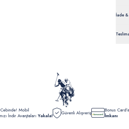
İade &
Orijinal
Teslim
ürünle
Siparişl
İç giyi
yoğun ka
yönetme
onaylan
Detaylı 
görüntül
verildik
r Cebinde! Mobil
Bonus Card’a
Güvenli Alışveriş
zı İndir Avanjtaları
Yakala!
İmkanı