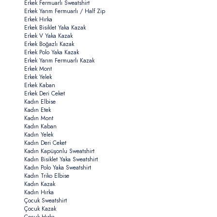
Erkek Fermuarlı Sweatshirt
Erkek Yarım Fermuarlı / Half Zip
Erkek Hırka
Erkek Bisiklet Yaka Kazak
Erkek V Yaka Kazak
Erkek Boğazlı Kazak
Erkek Polo Yaka Kazak
Erkek Yarım Fermuarlı Kazak
Erkek Mont
Erkek Yelek
Erkek Kaban
Erkek Deri Ceket
Kadın Elbise
Kadın Etek
Kadın Mont
Kadın Kaban
Kadın Yelek
Kadın Deri Ceket
Kadın Kapüşonlu Sweatshirt
Kadın Bisiklet Yaka Sweatshirt
Kadın Polo Yaka Sweatshirt
Kadın Triko Elbise
Kadın Kazak
Kadın Hırka
Çocuk Sweatshirt
Çocuk Kazak