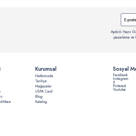
Aydınlı Hazır Gi
pazarlama ve b
i
Kurumsal
Sosyal M
Facebook
Hakkımızda
Instagram
Tarihçe
X
Pinterest
Mağazalar
Youtube
n
USPA Card
ni
Blog
litikası
Katalog