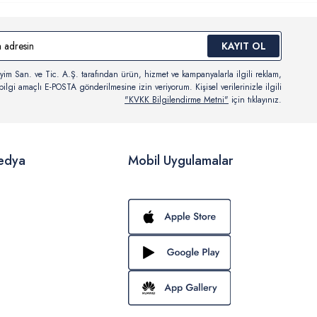
KAYIT OL
yim San. ve Tic. A.Ş. tarafından ürün, hizmet ve kampanyalarla ilgili reklam,
ilgi amaçlı E-POSTA gönderilmesine izin veriyorum. Kişisel verilerinizle ilgili
"KVKK Bilgilendirme Metni"
için tıklayınız.
edya
Mobil Uygulamalar