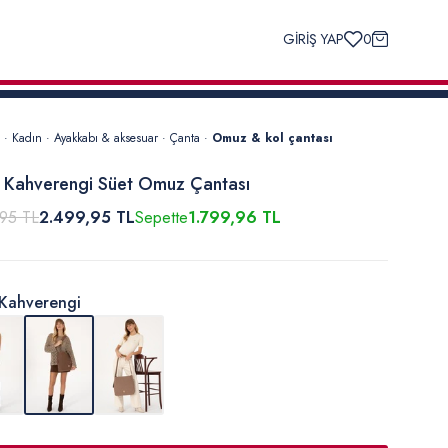
GİRİŞ YAP
0
·
Kadın
·
Ayakkabı & aksesuar
·
Çanta
·
Omuz & kol çantası
 Kahverengi Süet Omuz Çantası
,95 TL
2.499,95 TL
Sepette
1.799,96 TL
Kahverengi