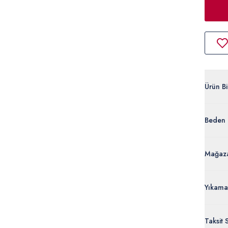
Ürün Bil
A082S
Beden 
%80 Pol
50317
Ürün Bi
Mağaza
Yıkama
Taksit 