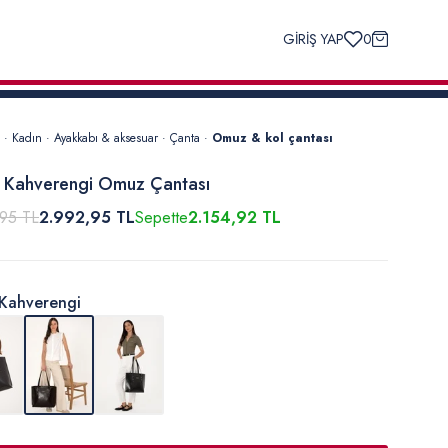
GİRİŞ YAP
0
·
Kadın
·
Ayakkabı & aksesuar
·
Çanta
·
Omuz & kol çantası
 Kahverengi Omuz Çantası
,95 TL
2.992,95 TL
Sepette
2.154,92 TL
Kahverengi