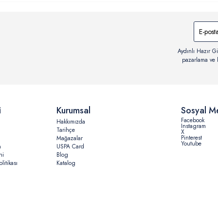
Aydınlı Hazır Gi
pazarlama ve b
i
Kurumsal
Sosyal M
Facebook
Hakkımızda
Instagram
Tarihçe
X
Pinterest
Mağazalar
Youtube
n
USPA Card
ni
Blog
litikası
Katalog