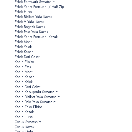
Erkek Fermuarlı Sweatshirt
Erkek Yarım Fermuarlı / Half Zip
Erkek Hırka
Erkek Bisiklet Yaka Kazak
Erkek V Yaka Kazak
Erkek Boğazlı Kazak
Erkek Polo Yaka Kazak
Erkek Yarım Fermuarlı Kazak
Erkek Mont
Erkek Yelek
Erkek Kaban
Erkek Deri Ceket
Kadın Elbise
Kadın Etek
Kadın Mont
Kadın Kaban
Kadın Yelek
Kadın Deri Ceket
Kadın Kapüşonlu Sweatshirt
Kadın Bisiklet Yaka Sweatshirt
Kadın Polo Yaka Sweatshirt
Kadın Triko Elbise
Kadın Kazak
Kadın Hırka
Çocuk Sweatshirt
Çocuk Kazak