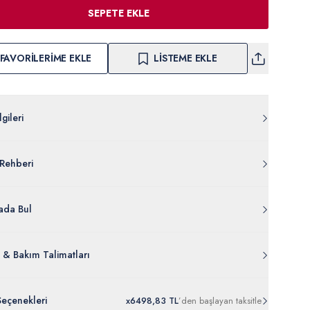
SEPETE EKLE
FAVORILERIME EKLE
LISTEME EKLE
gileri
057.KOL.E-K25ESNT6.VR029
Rehberi
ivinilklorur %30 Poliester
77-VR029
lgileri Ayrıntılarını Görüntüle
da Bul
 & Bakım Talimatları
Seçenekleri
x
6
498,83 TL
’den
başlayan taksitle