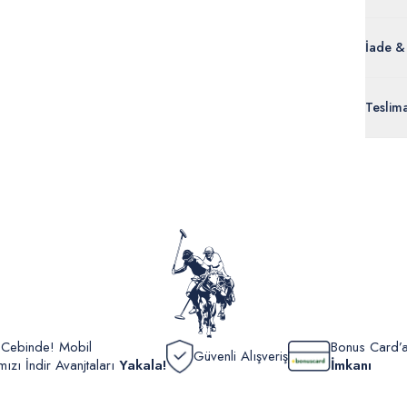
İade &
Orijinal
Teslim
ürünle
Siparişl
İç giyi
yoğun ka
yönetme
onaylan
Detaylı 
görüntül
verildik
r Cebinde! Mobil
Bonus Card’a
Güvenli Alışveriş
zı İndir Avanjtaları
Yakala!
İmkanı