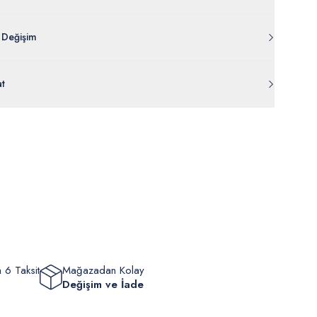
 Değişim
 ambalajı, bant, mühür, paket gibi koruyucu unsurları açılmamış
at
rde
30 gün içinde
tr.uspoloassn.com’dan
ücretsiz iade
edilebilir.
eriniz 1-3 iş günü içerisinde kargoya verilecektir. (Pazar günleri,
m, yüzme giyim, çorap gibi hijyenik ürün gruplarında kanun ve
mpanya dönemleri ve resmi tatiller hariçtir.) Siparişinizin
lik hükümleri gereği değişim/iade yapılamamaktadır.
masından sonra “Hesabım” bağlantısı üzerinden siparişlerinizi
Bilgi İçin Tıklayın
eyebilir, durumları hakkında bilgi sahibi olabilir ve kargoya
ten sonra kargo takibi yapabilirsiniz.
 6 Taksit
Mağazadan Kolay
Değişim ve İade