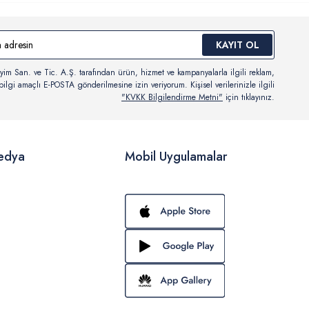
KAYIT OL
yim San. ve Tic. A.Ş. tarafından ürün, hizmet ve kampanyalarla ilgili reklam,
ilgi amaçlı E-POSTA gönderilmesine izin veriyorum. Kişisel verilerinizle ilgili
"KVKK Bilgilendirme Metni"
için tıklayınız.
edya
Mobil Uygulamalar