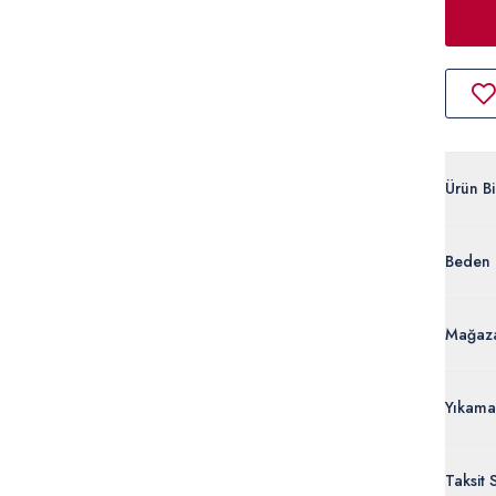
Ürün Bil
A082SZ
Beden 
%70 Pol
503191
Ürün Bi
Mağaza
Yıkama
Taksit 