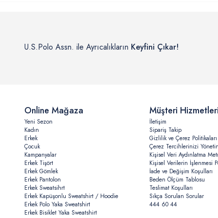
U.S.Polo Assn. ile Ayrıcalıkların
Keyfini Çıkar!
Online Mağaza
Müşteri Hizmetler
Yeni Sezon
İletişim
Kadın
Sipariş Takip
Erkek
Gizlilik ve Çerez Politikaları
Çocuk
Çerez Tercihlerinizi Yöneti
Kampanyalar
Kişisel Veri Aydınlatma Met
Erkek Tişört
Kişisel Verilerin İşlenmesi Po
Erkek Gömlek
İade ve Değişim Koşulları
Erkek Pantolon
Beden Ölçüm Tablosu
Erkek Sweatsihrt
Teslimat Koşulları
Erkek Kapüşonlu Sweatshirt / Hoodie
Sıkça Sorulan Sorular
Erkek Polo Yaka Sweatshirt
444 60 44
Erkek Bisiklet Yaka Sweatshirt