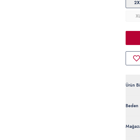
2X
X
Ürün Bil
G082G
Beden 
%100 
50308
Ürün Bi
Mağaza