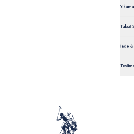
Yıkama
Taksit 
İade &
Orijinal
Teslim
ürünle
Siparişl
İç giyi
yoğun ka
yönetme
onaylan
Detaylı 
görüntül
verildik