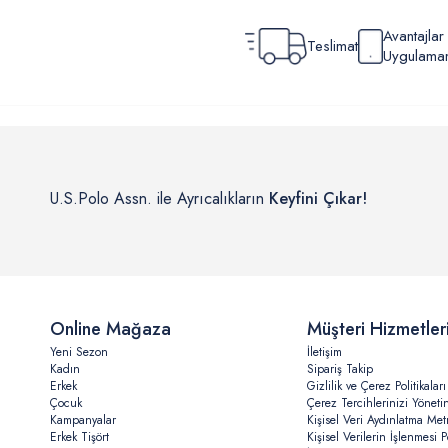
Avantajla
Teslimat
Uygulamamı
U.S.Polo Assn. ile Ayrıcalıkların
Keyfini Çıkar!
Online Mağaza
Müşteri Hizmetler
Yeni Sezon
İletişim
Kadın
Sipariş Takip
Erkek
Gizlilik ve Çerez Politikaları
Çocuk
Çerez Tercihlerinizi Yöneti
Kampanyalar
Kişisel Veri Aydınlatma Met
Erkek Tişört
Kişisel Verilerin İşlenmesi Po