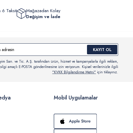
 6 Taksit
Mağazadan Kolay
Değişim ve İade
KAYIT OL
yim San. ve Tic. A.Ş. tarafından ürün, hizmet ve kampanyalarla ilgili reklam,
ilgi amaçlı E-POSTA gönderilmesine izin veriyorum. Kişisel verilerinizle ilgili
"KVKK Bilgilendirme Metni"
için tıklayınız.
edya
Mobil Uygulamalar