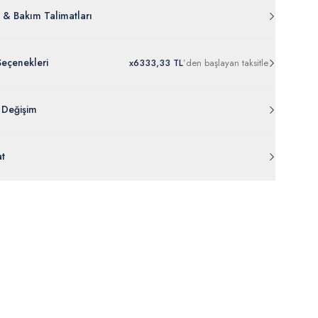
 & Bakım Talimatları
Seçenekleri
x
6
333,33 TL
’den
başlayan taksitle
 Değişim
 ambalajı, bant, mühür, paket gibi koruyucu unsurları açılmamış
at
rde
30 gün içinde
tr.uspoloassn.com’dan
ücretsiz iade
edilebilir.
eriniz 1-3 iş günü içerisinde kargoya verilecektir. (Pazar günleri,
m, yüzme giyim, çorap gibi hijyenik ürün gruplarında kanun ve
mpanya dönemleri ve resmi tatiller hariçtir.) Siparişinizin
lik hükümleri gereği değişim/iade yapılamamaktadır.
masından sonra “Hesabım” bağlantısı üzerinden siparişlerinizi
Bilgi İçin Tıklayın
eyebilir, durumları hakkında bilgi sahibi olabilir ve kargoya
ten sonra kargo takibi yapabilirsiniz.