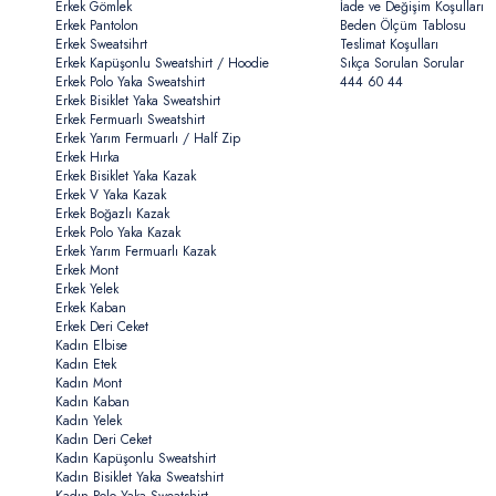
Erkek Gömlek
İade ve Değişim Koşulları
Erkek Pantolon
Beden Ölçüm Tablosu
Erkek Sweatsihrt
Teslimat Koşulları
Erkek Kapüşonlu Sweatshirt / Hoodie
Sıkça Sorulan Sorular
Erkek Polo Yaka Sweatshirt
444 60 44
Erkek Bisiklet Yaka Sweatshirt
Erkek Fermuarlı Sweatshirt
Erkek Yarım Fermuarlı / Half Zip
Erkek Hırka
Erkek Bisiklet Yaka Kazak
Erkek V Yaka Kazak
Erkek Boğazlı Kazak
Erkek Polo Yaka Kazak
Erkek Yarım Fermuarlı Kazak
Erkek Mont
Erkek Yelek
Erkek Kaban
Erkek Deri Ceket
Kadın Elbise
Kadın Etek
Kadın Mont
Kadın Kaban
Kadın Yelek
Kadın Deri Ceket
Kadın Kapüşonlu Sweatshirt
Kadın Bisiklet Yaka Sweatshirt