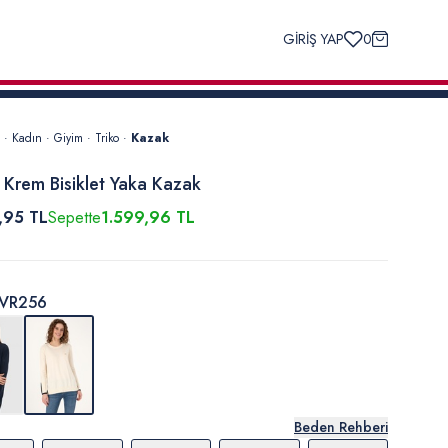
GİRİŞ YAP
0
·
Kadın
·
Giyim
·
Triko
·
Kazak
 Krem Bisiklet Yaka Kazak
,95 TL
Sepette
1.599,96 TL
VR256
Beden Rehberi