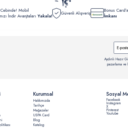
r Cebinde! Mobil
Bonus Card’a
Güvenli Alışveriş
zı İndir Avanjtaları
Yakala!
İmkanı
Aydınlı Hazır Gi
pazarlama ve b
i
Kurumsal
Sosyal M
Facebook
Hakkımızda
Instagram
Tarihçe
X
Pinterest
Mağazalar
Youtube
n
USPA Card
ni
Blog
litikası
Katalog