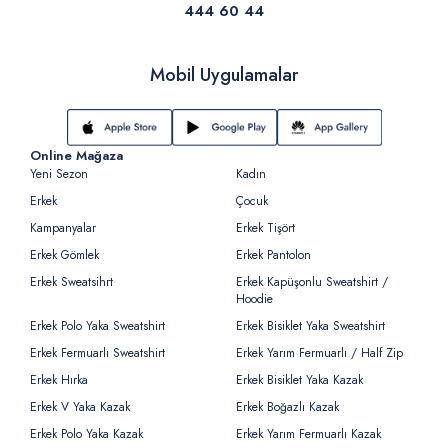
444 60 44
Mobil Uygulamalar
Online Mağaza
Yeni Sezon
Kadın
Erkek
Çocuk
Kampanyalar
Erkek Tişört
Erkek Gömlek
Erkek Pantolon
Erkek Sweatsihrt
Erkek Kapüşonlu Sweatshirt /
Hoodie
Erkek Polo Yaka Sweatshirt
Erkek Bisiklet Yaka Sweatshirt
Erkek Fermuarlı Sweatshirt
Erkek Yarım Fermuarlı / Half Zip
Erkek Hırka
Erkek Bisiklet Yaka Kazak
Erkek V Yaka Kazak
Erkek Boğazlı Kazak
Erkek Polo Yaka Kazak
Erkek Yarım Fermuarlı Kazak