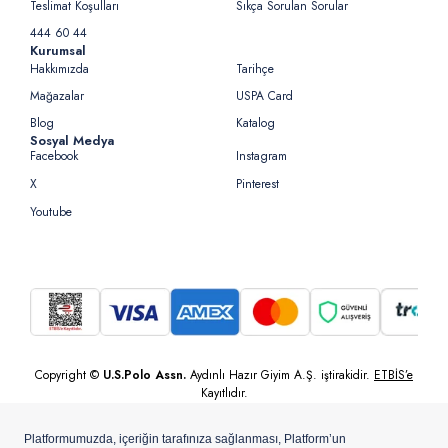
Teslimat Koşulları
Sıkça Sorulan Sorular
444 60 44
Kurumsal
Hakkımızda
Tarihçe
Mağazalar
USPA Card
Blog
Katalog
Sosyal Medya
Facebook
Instagram
X
Pinterest
Youtube
Copyright ©
U.S.Polo Assn.
Aydınlı Hazır Giyim A.Ş. iştirakidir.
ETBİS’e
Kayıtlıdır.