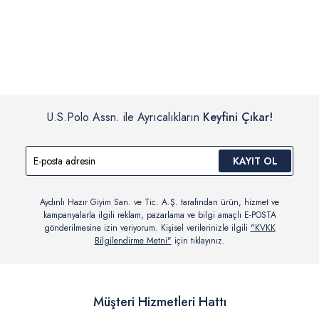
İç giyim, yüzme giyim, çorap gibi hijyenik ürün gruplarında kanun ve
Siparişinizin onaylanmasından sonra “Hesabım” bağlantısı üzerinden
yönetmelik hükümleri gereği değişim/iade yapılamamaktadır.
siparişlerinizi görüntüleyebilir, durumları hakkında bilgi sahibi olabilir
Detaylı Bilgi İçin Tıklayın
ve kargoya verildikten sonra kargo takibi yapabilirsiniz.
U.S.Polo Assn. ile Ayrıcalıkların
Keyfini Çıkar!
KAYIT OL
Aydınlı Hazır Giyim San. ve Tic. A.Ş. tarafından ürün, hizmet ve
kampanyalarla ilgili reklam, pazarlama ve bilgi amaçlı E-POSTA
gönderilmesine izin veriyorum. Kişisel verilerinizle ilgili
"KVKK
Bilgilendirme Metni"
için tıklayınız.
Müşteri Hizmetleri Hattı