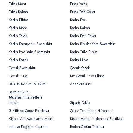
Erkek Mont
Erkek Yelek
Erkek Kaban
Erkek Deri Ceket
Kadın Elbise
Kadın Etek
Kadın Mont
Kadın Kaban
Kadın Yelek
Kadın Deri Ceket
Kadın Kapüşonlu Sweatshirt
Kadın Bisiklet Yaka Sweatshirt
Kadın Polo Yaka Sweatshirt
Kadın Triko Elbise
Kadın Kazak
Kadın Hırka
Çocuk Sweatshirt
Çocuk Kazak
Çocuk Hırka
Kız Çocuk Triko Elbise
BÜYÜK KASIM İNDİRİMİ
Anneler Günü
Babalar Günü
Müşteri Hizmetleri
İletişim
Sipariş Takip
Gizlilik ve Çerez Politikaları
Çerez Tercihlerinizi Yönetin
Kişisel Veri Aydınlatma Metni
Kişisel Verilerin İşlenmesi Politikası
İade ve Değişim Koşulları
Beden Ölçüm Tablosu