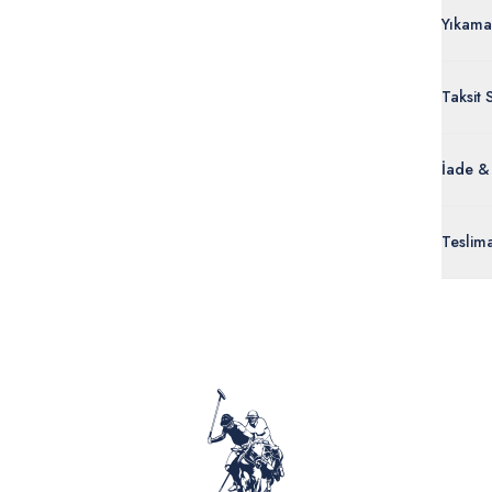
Yıkama
Taksit 
İade &
Orijinal
Teslim
ürünle
Siparişl
İç giyi
yoğun ka
yönetme
onaylan
Detaylı 
görüntül
verildik