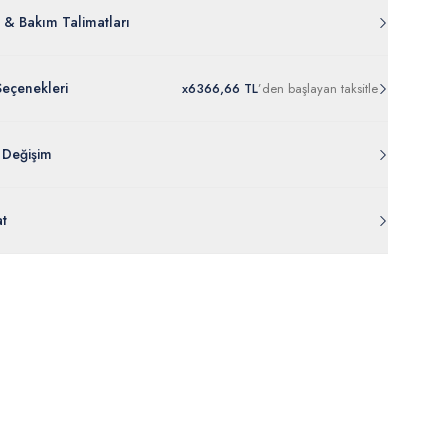
 & Bakım Talimatları
Seçenekleri
x
6
366,66 TL
’den
başlayan taksitle
 Değişim
 ambalajı, bant, mühür, paket gibi koruyucu unsurları açılmamış
at
rde
30 gün içinde
tr.uspoloassn.com’dan
ücretsiz iade
edilebilir.
eriniz 1-3 iş günü içerisinde kargoya verilecektir. (Pazar günleri,
m, yüzme giyim, çorap gibi hijyenik ürün gruplarında kanun ve
mpanya dönemleri ve resmi tatiller hariçtir.) Siparişinizin
lik hükümleri gereği değişim/iade yapılamamaktadır.
masından sonra “Hesabım” bağlantısı üzerinden siparişlerinizi
Bilgi İçin Tıklayın
eyebilir, durumları hakkında bilgi sahibi olabilir ve kargoya
ten sonra kargo takibi yapabilirsiniz.