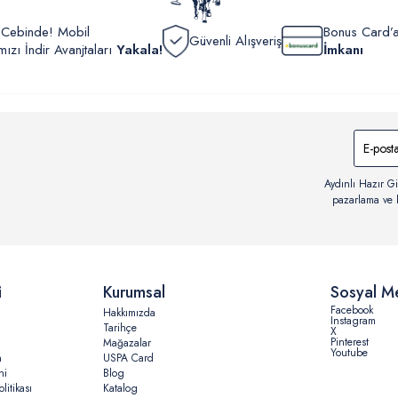
r Cebinde! Mobil
Bonus Card’a
Güvenli Alışveriş
zı İndir Avanjtaları
Yakala!
İmkanı
Aydınlı Hazır Gi
pazarlama ve b
i
Kurumsal
Sosyal M
Facebook
Hakkımızda
Instagram
Tarihçe
X
Pinterest
Mağazalar
Youtube
n
USPA Card
ni
Blog
litikası
Katalog