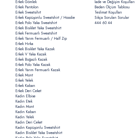
Erkek Gömlek
İade ve Değişim Koşulları
Erkek Pantolon
Beden Ölçüm Tablosu
Erkek Sweatsihrt
Teslimat Koşulları
Erkek Kapüşonlu Sweatshirt / Hoodie
Sıkça Sorulan Sorular
Erkek Polo Yaka Sweatshirt
444 60 44
Erkek Bisiklet Yaka Sweatshirt
Erkek Fermuarlı Sweatshirt
Erkek Yarım Fermuarlı / Half Zip
Erkek Hırka
Erkek Bisiklet Yaka Kazak
Erkek V Yaka Kazak
Erkek Boğazlı Kazak
Erkek Polo Yaka Kazak
Erkek Yarım Fermuarlı Kazak
Erkek Mont
Erkek Yelek
Erkek Kaban
Erkek Deri Ceket
Kadın Elbise
Kadın Etek
Kadın Mont
Kadın Kaban
Kadın Yelek
Kadın Deri Ceket
Kadın Kapüşonlu Sweatshirt
Kadın Bisiklet Yaka Sweatshirt