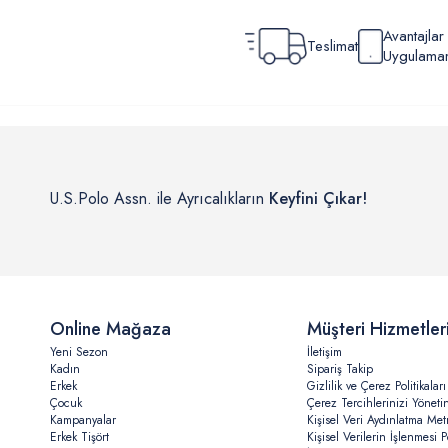
Avantajla
Teslimat
Uygulamamı
U.S.Polo Assn. ile Ayrıcalıkların
Keyfini Çıkar!
Online Mağaza
Müşteri Hizmetler
Yeni Sezon
İletişim
Kadın
Sipariş Takip
Erkek
Gizlilik ve Çerez Politikaları
Çocuk
Çerez Tercihlerinizi Yöneti
Kampanyalar
Kişisel Veri Aydınlatma Met
Erkek Tişört
Kişisel Verilerin İşlenmesi Po