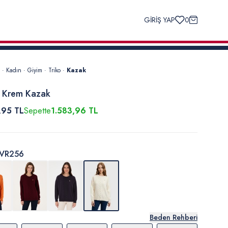
GİRİŞ YAP
0
·
Kadın
·
Giyim
·
Triko
·
Kazak
 Krem Kazak
,95 TL
Sepette
1.583,96 TL
VR256
Beden Rehberi