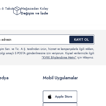
 6 Taksit
Mağazadan Kolay
Değişim ve İade
KAYIT OL
yim San. ve Tic. A.Ş. tarafından ürün, hizmet ve kampanyalarla ilgili reklam,
ilgi amaçlı E-POSTA gönderilmesine izin veriyorum. Kişisel verilerinizle ilgili
"KVKK Bilgilendirme Metni"
için tıklayınız.
edya
Mobil Uygulamalar