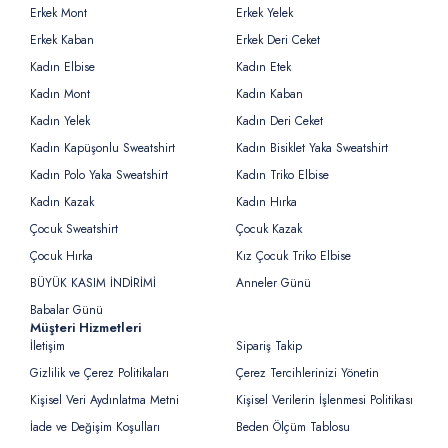
Erkek Mont
Erkek Yelek
Erkek Kaban
Erkek Deri Ceket
Kadın Elbise
Kadın Etek
Kadın Mont
Kadın Kaban
Kadın Yelek
Kadın Deri Ceket
Kadın Kapüşonlu Sweatshirt
Kadın Bisiklet Yaka Sweatshirt
Kadın Polo Yaka Sweatshirt
Kadın Triko Elbise
Kadın Kazak
Kadın Hırka
Çocuk Sweatshirt
Çocuk Kazak
Çocuk Hırka
Kız Çocuk Triko Elbise
BÜYÜK KASIM İNDİRİMİ
Anneler Günü
Babalar Günü
Müşteri Hizmetleri
İletişim
Sipariş Takip
Gizlilik ve Çerez Politikaları
Çerez Tercihlerinizi Yönetin
Kişisel Veri Aydınlatma Metni
Kişisel Verilerin İşlenmesi Politikası
İade ve Değişim Koşulları
Beden Ölçüm Tablosu