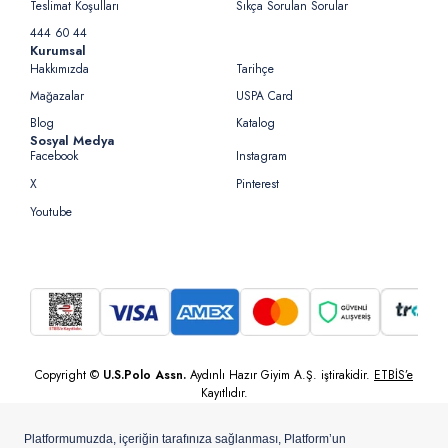
Teslimat Koşulları
Sıkça Sorulan Sorular
444 60 44
Kurumsal
Hakkımızda
Tarihçe
Mağazalar
USPA Card
Blog
Katalog
Sosyal Medya
Facebook
Instagram
X
Pinterest
Youtube
Copyright ©
U.S.Polo Assn.
Aydınlı Hazır Giyim A.Ş. iştirakidir.
ETBİS’e
Kayıtlıdır.