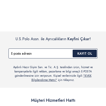
İç giyim, yüzme giyim, çorap gibi hijyenik ürün gruplarında kanun ve
Siparişinizin onaylanmasından sonra “Hesabım” bağlantısı üzerinden
yönetmelik hükümleri gereği değişim/iade yapılamamaktadır.
siparişlerinizi görüntüleyebilir, durumları hakkında bilgi sahibi olabilir
Detaylı Bilgi İçin Tıklayın
ve kargoya verildikten sonra kargo takibi yapabilirsiniz.
U.S.Polo Assn. ile Ayrıcalıkların
Keyfini Çıkar!
KAYIT OL
Aydınlı Hazır Giyim San. ve Tic. A.Ş. tarafından ürün, hizmet ve
kampanyalarla ilgili reklam, pazarlama ve bilgi amaçlı E-POSTA
gönderilmesine izin veriyorum. Kişisel verilerinizle ilgili
"KVKK
Bilgilendirme Metni"
için tıklayınız.
Müşteri Hizmetleri Hattı