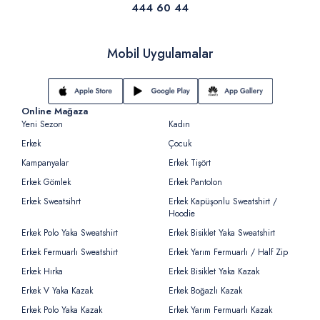
444 60 44
Mobil Uygulamalar
Online Mağaza
Yeni Sezon
Kadın
Erkek
Çocuk
Kampanyalar
Erkek Tişört
Erkek Gömlek
Erkek Pantolon
Erkek Sweatsihrt
Erkek Kapüşonlu Sweatshirt /
Hoodie
Erkek Polo Yaka Sweatshirt
Erkek Bisiklet Yaka Sweatshirt
Erkek Fermuarlı Sweatshirt
Erkek Yarım Fermuarlı / Half Zip
Erkek Hırka
Erkek Bisiklet Yaka Kazak
Erkek V Yaka Kazak
Erkek Boğazlı Kazak
Erkek Polo Yaka Kazak
Erkek Yarım Fermuarlı Kazak