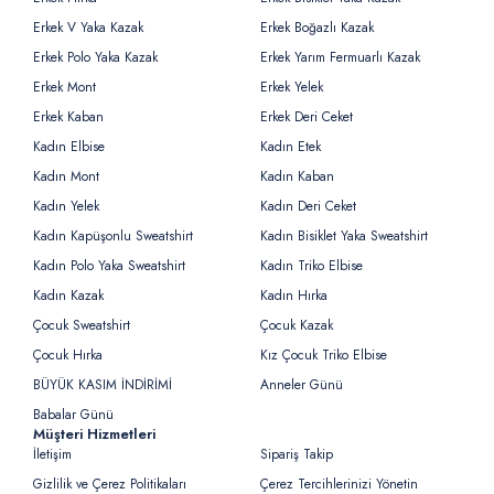
Erkek V Yaka Kazak
Erkek Boğazlı Kazak
Erkek Polo Yaka Kazak
Erkek Yarım Fermuarlı Kazak
Erkek Mont
Erkek Yelek
Erkek Kaban
Erkek Deri Ceket
Kadın Elbise
Kadın Etek
Kadın Mont
Kadın Kaban
Kadın Yelek
Kadın Deri Ceket
Kadın Kapüşonlu Sweatshirt
Kadın Bisiklet Yaka Sweatshirt
Kadın Polo Yaka Sweatshirt
Kadın Triko Elbise
Kadın Kazak
Kadın Hırka
Çocuk Sweatshirt
Çocuk Kazak
Çocuk Hırka
Kız Çocuk Triko Elbise
BÜYÜK KASIM İNDİRİMİ
Anneler Günü
Babalar Günü
Müşteri Hizmetleri
İletişim
Sipariş Takip
Gizlilik ve Çerez Politikaları
Çerez Tercihlerinizi Yönetin