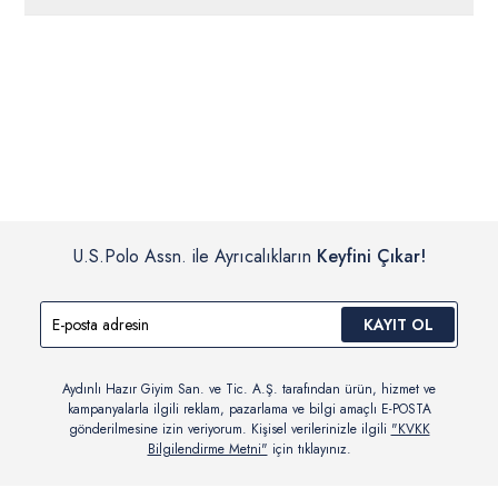
ücretsiz iade
edilebilir.
Siparişleriniz 1-3 iş günü içerisinde kargoya verilecektir. (Pazar
günleri, yoğun kampanya dönemleri ve resmi tatiller hariçtir.)
İç giyim, yüzme giyim, çorap gibi hijyenik ürün gruplarında kanun ve
Siparişinizin onaylanmasından sonra “Hesabım” bağlantısı üzerinden
yönetmelik hükümleri gereği değişim/iade yapılamamaktadır.
siparişlerinizi görüntüleyebilir, durumları hakkında bilgi sahibi olabilir
Detaylı Bilgi İçin Tıklayın
ve kargoya verildikten sonra kargo takibi yapabilirsiniz.
U.S.Polo Assn. ile Ayrıcalıkların
Keyfini Çıkar!
KAYIT OL
Aydınlı Hazır Giyim San. ve Tic. A.Ş. tarafından ürün, hizmet ve
kampanyalarla ilgili reklam, pazarlama ve bilgi amaçlı E-POSTA
gönderilmesine izin veriyorum. Kişisel verilerinizle ilgili
"KVKK
Bilgilendirme Metni"
için tıklayınız.