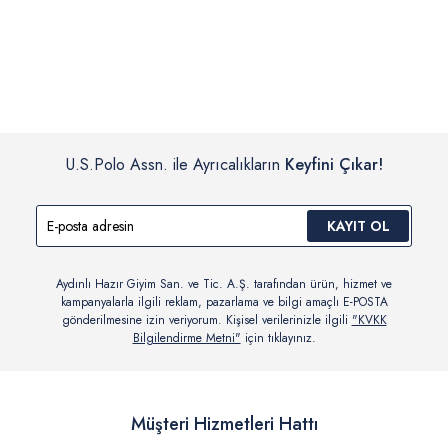
İç giyim, yüzme giyim, çorap gibi hijyenik ürün gruplarında kanun ve
Siparişinizin onaylanmasından sonra “Hesabım” bağlantısı üzerinden
yönetmelik hükümleri gereği değişim/iade yapılamamaktadır.
siparişlerinizi görüntüleyebilir, durumları hakkında bilgi sahibi olabilir
Detaylı Bilgi İçin Tıklayın
ve kargoya verildikten sonra kargo takibi yapabilirsiniz.
U.S.Polo Assn. ile Ayrıcalıkların
Keyfini Çıkar!
KAYIT OL
Aydınlı Hazır Giyim San. ve Tic. A.Ş. tarafından ürün, hizmet ve
kampanyalarla ilgili reklam, pazarlama ve bilgi amaçlı E-POSTA
gönderilmesine izin veriyorum. Kişisel verilerinizle ilgili
"KVKK
Bilgilendirme Metni"
için tıklayınız.
Müşteri Hizmetleri Hattı