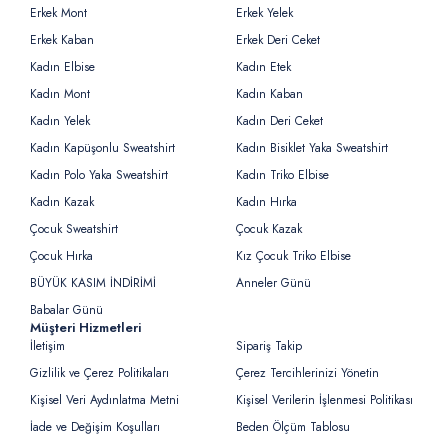
Erkek Mont
Erkek Yelek
Erkek Kaban
Erkek Deri Ceket
Kadın Elbise
Kadın Etek
Kadın Mont
Kadın Kaban
Kadın Yelek
Kadın Deri Ceket
Kadın Kapüşonlu Sweatshirt
Kadın Bisiklet Yaka Sweatshirt
Kadın Polo Yaka Sweatshirt
Kadın Triko Elbise
Kadın Kazak
Kadın Hırka
Çocuk Sweatshirt
Çocuk Kazak
Çocuk Hırka
Kız Çocuk Triko Elbise
BÜYÜK KASIM İNDİRİMİ
Anneler Günü
Babalar Günü
Müşteri Hizmetleri
İletişim
Sipariş Takip
Gizlilik ve Çerez Politikaları
Çerez Tercihlerinizi Yönetin
Kişisel Veri Aydınlatma Metni
Kişisel Verilerin İşlenmesi Politikası
İade ve Değişim Koşulları
Beden Ölçüm Tablosu