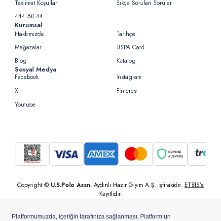
Teslimat Koşulları
Sıkça Sorulan Sorular
444 60 44
Kurumsal
Hakkımızda
Tarihçe
Mağazalar
USPA Card
Blog
Katalog
Sosyal Medya
Facebook
Instagram
X
Pinterest
Youtube
Copyright ©
U.S.Polo Assn.
Aydınlı Hazır Giyim A.Ş. iştirakidir.
ETBİS’e
Kayıtlıdır.