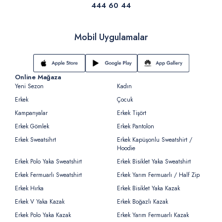
444 60 44
Mobil Uygulamalar
Online Mağaza
Yeni Sezon
Kadın
Erkek
Çocuk
Kampanyalar
Erkek Tişört
Erkek Gömlek
Erkek Pantolon
Erkek Sweatsihrt
Erkek Kapüşonlu Sweatshirt /
Hoodie
Erkek Polo Yaka Sweatshirt
Erkek Bisiklet Yaka Sweatshirt
Erkek Fermuarlı Sweatshirt
Erkek Yarım Fermuarlı / Half Zip
Erkek Hırka
Erkek Bisiklet Yaka Kazak
Erkek V Yaka Kazak
Erkek Boğazlı Kazak
Erkek Polo Yaka Kazak
Erkek Yarım Fermuarlı Kazak