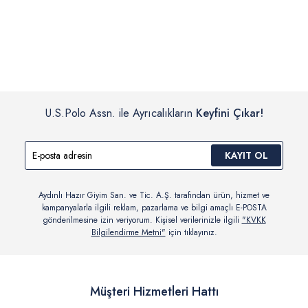
İç giyim, yüzme giyim, çorap gibi hijyenik ürün gruplarında kanun ve
Siparişinizin onaylanmasından sonra “Hesabım” bağlantısı üzerinden
yönetmelik hükümleri gereği değişim/iade yapılamamaktadır.
siparişlerinizi görüntüleyebilir, durumları hakkında bilgi sahibi olabilir
Detaylı Bilgi İçin Tıklayın
ve kargoya verildikten sonra kargo takibi yapabilirsiniz.
U.S.Polo Assn. ile Ayrıcalıkların
Keyfini Çıkar!
KAYIT OL
Aydınlı Hazır Giyim San. ve Tic. A.Ş. tarafından ürün, hizmet ve
kampanyalarla ilgili reklam, pazarlama ve bilgi amaçlı E-POSTA
gönderilmesine izin veriyorum. Kişisel verilerinizle ilgili
"KVKK
Bilgilendirme Metni"
için tıklayınız.
Müşteri Hizmetleri Hattı