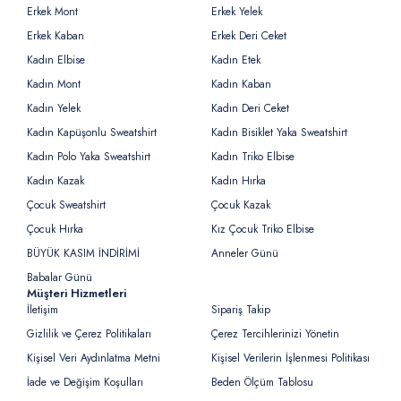
Erkek Mont
Erkek Yelek
Erkek Kaban
Erkek Deri Ceket
Kadın Elbise
Kadın Etek
Kadın Mont
Kadın Kaban
Kadın Yelek
Kadın Deri Ceket
Kadın Kapüşonlu Sweatshirt
Kadın Bisiklet Yaka Sweatshirt
Kadın Polo Yaka Sweatshirt
Kadın Triko Elbise
Kadın Kazak
Kadın Hırka
Çocuk Sweatshirt
Çocuk Kazak
Çocuk Hırka
Kız Çocuk Triko Elbise
BÜYÜK KASIM İNDİRİMİ
Anneler Günü
Babalar Günü
Müşteri Hizmetleri
İletişim
Sipariş Takip
Gizlilik ve Çerez Politikaları
Çerez Tercihlerinizi Yönetin
Kişisel Veri Aydınlatma Metni
Kişisel Verilerin İşlenmesi Politikası
İade ve Değişim Koşulları
Beden Ölçüm Tablosu