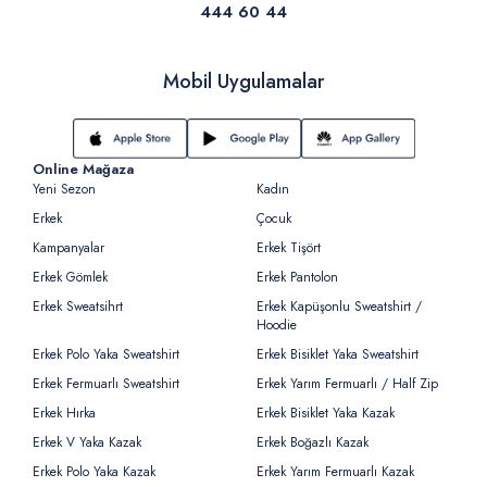
444 60 44
Mobil Uygulamalar
Online Mağaza
Yeni Sezon
Kadın
Erkek
Çocuk
Kampanyalar
Erkek Tişört
Erkek Gömlek
Erkek Pantolon
Erkek Sweatsihrt
Erkek Kapüşonlu Sweatshirt /
Hoodie
Erkek Polo Yaka Sweatshirt
Erkek Bisiklet Yaka Sweatshirt
Erkek Fermuarlı Sweatshirt
Erkek Yarım Fermuarlı / Half Zip
Erkek Hırka
Erkek Bisiklet Yaka Kazak
Erkek V Yaka Kazak
Erkek Boğazlı Kazak
Erkek Polo Yaka Kazak
Erkek Yarım Fermuarlı Kazak