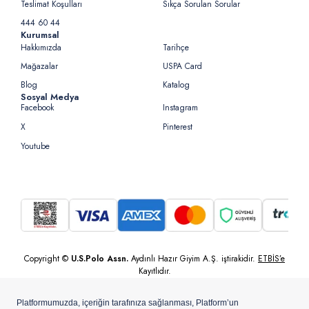
Teslimat Koşulları
Sıkça Sorulan Sorular
444 60 44
Kurumsal
Hakkımızda
Tarihçe
Mağazalar
USPA Card
Blog
Katalog
Sosyal Medya
Facebook
Instagram
X
Pinterest
Youtube
Copyright ©
U.S.Polo Assn.
Aydınlı Hazır Giyim A.Ş. iştirakidir.
ETBİS’e
Kayıtlıdır.