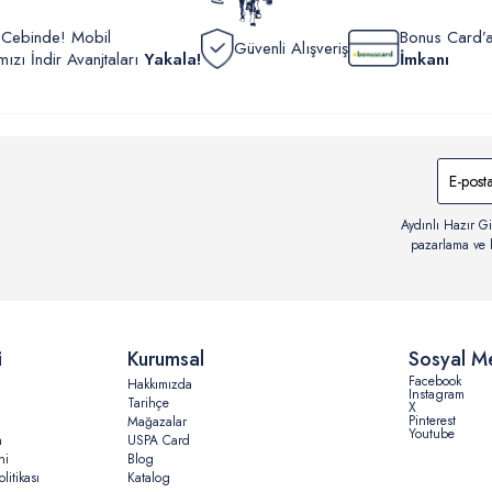
r Cebinde! Mobil
Bonus Card’a
Güvenli Alışveriş
zı İndir Avanjtaları
Yakala!
İmkanı
Aydınlı Hazır Gi
pazarlama ve b
i
Kurumsal
Sosyal M
Facebook
Hakkımızda
Instagram
Tarihçe
X
Pinterest
Mağazalar
Youtube
n
USPA Card
ni
Blog
litikası
Katalog