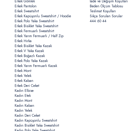
Erkek Gömlek
İade ve Değişim Koşulları
Erkek Pantolon
Beden Ölçüm Tablosu
Erkek Sweatsihrt
Teslimat Koşulları
Erkek Kapüşonlu Sweatshirt / Hoodie
Sıkça Sorulan Sorular
Erkek Polo Yaka Sweatshirt
444 60 44
Erkek Bisiklet Yaka Sweatshirt
Erkek Fermuarlı Sweatshirt
Erkek Yarım Fermuarlı / Half Zip
Erkek Hırka
Erkek Bisiklet Yaka Kazak
Erkek V Yaka Kazak
Erkek Boğazlı Kazak
Erkek Polo Yaka Kazak
Erkek Yarım Fermuarlı Kazak
Erkek Mont
Erkek Yelek
Erkek Kaban
Erkek Deri Ceket
Kadın Elbise
Kadın Etek
Kadın Mont
Kadın Kaban
Kadın Yelek
Kadın Deri Ceket
Kadın Kapüşonlu Sweatshirt
Kadın Bisiklet Yaka Sweatshirt
Kadın Polo Yaka Sweatshirt