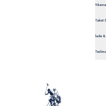
Yıkama
Taksit 
İade &
Orijinal
Teslim
ürünle
Siparişl
İç giyi
yoğun ka
yönetme
onaylan
Detaylı 
görüntül
verildik