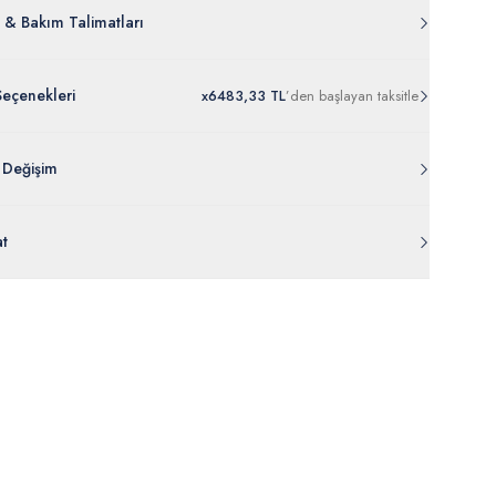
 & Bakım Talimatları
Seçenekleri
x
6
483,33 TL
’den
başlayan taksitle
 Değişim
 ambalajı, bant, mühür, paket gibi koruyucu unsurları açılmamış
at
rde
30 gün içinde
tr.uspoloassn.com’dan
ücretsiz iade
edilebilir.
eriniz 1-3 iş günü içerisinde kargoya verilecektir. (Pazar günleri,
m, yüzme giyim, çorap gibi hijyenik ürün gruplarında kanun ve
mpanya dönemleri ve resmi tatiller hariçtir.) Siparişinizin
lik hükümleri gereği değişim/iade yapılamamaktadır.
masından sonra “Hesabım” bağlantısı üzerinden siparişlerinizi
Bilgi İçin Tıklayın
eyebilir, durumları hakkında bilgi sahibi olabilir ve kargoya
ten sonra kargo takibi yapabilirsiniz.