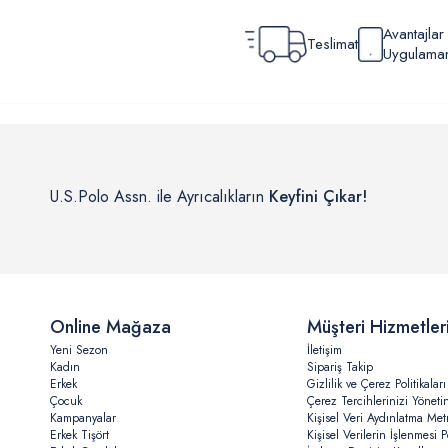
Avantajla
Teslimat
Uygulamamı
U.S.Polo Assn. ile Ayrıcalıkların
Keyfini Çıkar!
Online Mağaza
Müşteri Hizmetler
Yeni Sezon
İletişim
Kadın
Sipariş Takip
Erkek
Gizlilik ve Çerez Politikaları
Çocuk
Çerez Tercihlerinizi Yöneti
Kampanyalar
Kişisel Veri Aydınlatma Met
Erkek Tişört
Kişisel Verilerin İşlenmesi Po