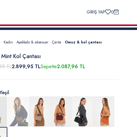
GİRİŞ YAP
0
·
Kadın
·
Ayakkabı & aksesuar
·
Çanta
·
Omuz & kol çantası
 Mint Kol Çantası
95 TL
2.899,95 TL
Sepette
2.087,96 TL
Yeşil