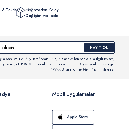
 6 Taksit
Mağazadan Kolay
Değişim ve İade
KAYIT OL
yim San. ve Tic. A.Ş. tarafından ürün, hizmet ve kampanyalarla ilgili reklam,
ilgi amaçlı E-POSTA gönderilmesine izin veriyorum. Kişisel verilerinizle ilgili
"KVKK Bilgilendirme Metni"
için tıklayınız.
edya
Mobil Uygulamalar