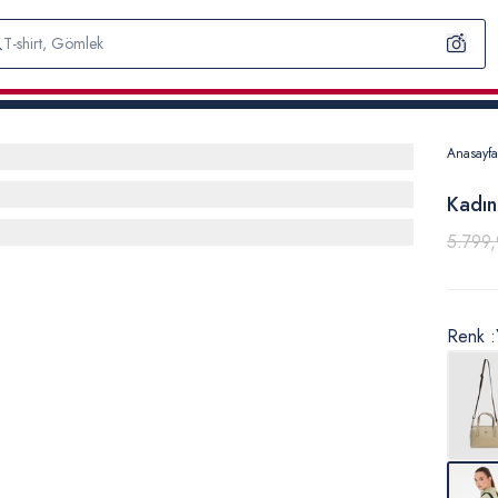
Anasayfa
Kadın
5.799,
Renk :