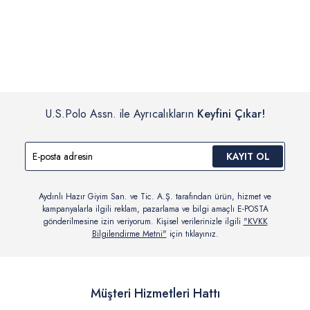
İç giyim, yüzme giyim, çorap gibi hijyenik ürün gruplarında kanun ve
Siparişinizin onaylanmasından sonra “Hesabım” bağlantısı üzerinden
yönetmelik hükümleri gereği değişim/iade yapılamamaktadır.
siparişlerinizi görüntüleyebilir, durumları hakkında bilgi sahibi olabilir
Detaylı Bilgi İçin Tıklayın
ve kargoya verildikten sonra kargo takibi yapabilirsiniz.
U.S.Polo Assn. ile Ayrıcalıkların
Keyfini Çıkar!
KAYIT OL
Aydınlı Hazır Giyim San. ve Tic. A.Ş. tarafından ürün, hizmet ve
kampanyalarla ilgili reklam, pazarlama ve bilgi amaçlı E-POSTA
gönderilmesine izin veriyorum. Kişisel verilerinizle ilgili
"KVKK
Bilgilendirme Metni"
için tıklayınız.
Müşteri Hizmetleri Hattı