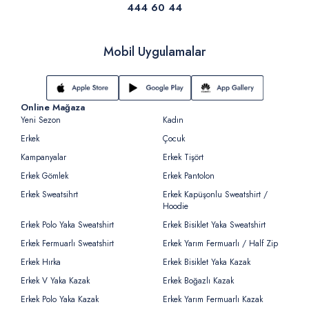
444 60 44
Mobil Uygulamalar
Online Mağaza
Yeni Sezon
Kadın
Erkek
Çocuk
Kampanyalar
Erkek Tişört
Erkek Gömlek
Erkek Pantolon
Erkek Sweatsihrt
Erkek Kapüşonlu Sweatshirt /
Hoodie
Erkek Polo Yaka Sweatshirt
Erkek Bisiklet Yaka Sweatshirt
Erkek Fermuarlı Sweatshirt
Erkek Yarım Fermuarlı / Half Zip
Erkek Hırka
Erkek Bisiklet Yaka Kazak
Erkek V Yaka Kazak
Erkek Boğazlı Kazak
Erkek Polo Yaka Kazak
Erkek Yarım Fermuarlı Kazak