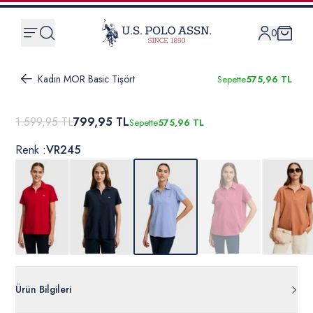
0
Kadın MOR Basic Tişört
Sepette
575,96 TL
1.599,95 TL
799,95 TL
Sepette
575,96 TL
Renk :
VR245
Ürün Bilgileri