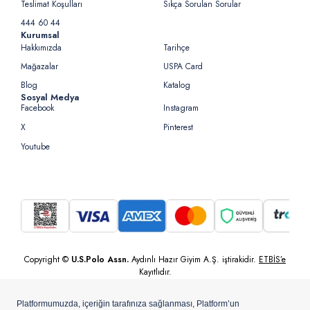
Teslimat Koşulları
Sıkça Sorulan Sorular
444 60 44
Kurumsal
Hakkımızda
Tarihçe
Mağazalar
USPA Card
Blog
Katalog
Sosyal Medya
Facebook
Instagram
X
Pinterest
Youtube
Copyright ©
U.S.Polo Assn.
Aydınlı Hazır Giyim A.Ş. iştirakidir.
ETBİS’e
Kayıtlıdır.