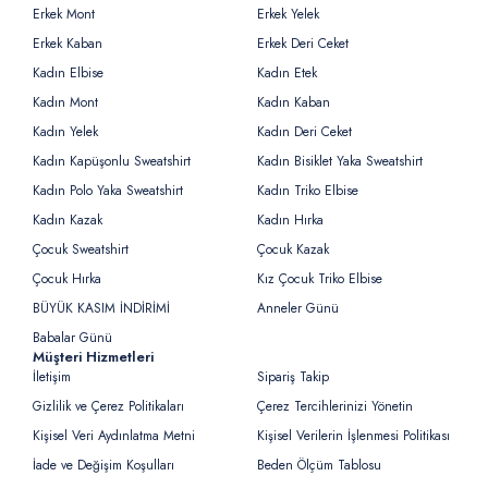
Erkek Mont
Erkek Yelek
Erkek Kaban
Erkek Deri Ceket
Kadın Elbise
Kadın Etek
Kadın Mont
Kadın Kaban
Kadın Yelek
Kadın Deri Ceket
Kadın Kapüşonlu Sweatshirt
Kadın Bisiklet Yaka Sweatshirt
Kadın Polo Yaka Sweatshirt
Kadın Triko Elbise
Kadın Kazak
Kadın Hırka
Çocuk Sweatshirt
Çocuk Kazak
Çocuk Hırka
Kız Çocuk Triko Elbise
BÜYÜK KASIM İNDİRİMİ
Anneler Günü
Babalar Günü
Müşteri Hizmetleri
İletişim
Sipariş Takip
Gizlilik ve Çerez Politikaları
Çerez Tercihlerinizi Yönetin
Kişisel Veri Aydınlatma Metni
Kişisel Verilerin İşlenmesi Politikası
İade ve Değişim Koşulları
Beden Ölçüm Tablosu