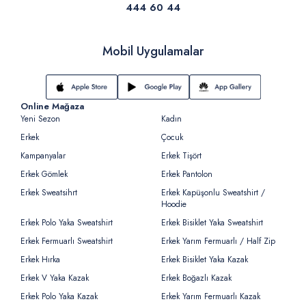
444 60 44
Mobil Uygulamalar
Online Mağaza
Yeni Sezon
Kadın
Erkek
Çocuk
Kampanyalar
Erkek Tişört
Erkek Gömlek
Erkek Pantolon
Erkek Sweatsihrt
Erkek Kapüşonlu Sweatshirt /
Hoodie
Erkek Polo Yaka Sweatshirt
Erkek Bisiklet Yaka Sweatshirt
Erkek Fermuarlı Sweatshirt
Erkek Yarım Fermuarlı / Half Zip
Erkek Hırka
Erkek Bisiklet Yaka Kazak
Erkek V Yaka Kazak
Erkek Boğazlı Kazak
Erkek Polo Yaka Kazak
Erkek Yarım Fermuarlı Kazak