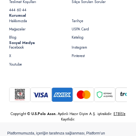
Teslimat Koşulları
Sıkça Sorulan Sorular
444 60 44
Kurumsal
Hakkımızda
Tarihçe
Mağazalar
USPA Card
Blog
Katalog
Sosyal Medya
Facebook
Instagram
X
Pinterest
Youtube
Copyright ©
U.S.Polo Assn.
Aydınlı Hazır Giyim A.Ş. iştirakidir.
ETBİS’e
Kayıtlıdır.