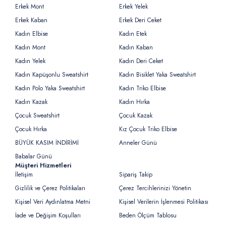
Erkek Mont
Erkek Yelek
Erkek Kaban
Erkek Deri Ceket
Kadın Elbise
Kadın Etek
Kadın Mont
Kadın Kaban
Kadın Yelek
Kadın Deri Ceket
Kadın Kapüşonlu Sweatshirt
Kadın Bisiklet Yaka Sweatshirt
Kadın Polo Yaka Sweatshirt
Kadın Triko Elbise
Kadın Kazak
Kadın Hırka
Çocuk Sweatshirt
Çocuk Kazak
Çocuk Hırka
Kız Çocuk Triko Elbise
BÜYÜK KASIM İNDİRİMİ
Anneler Günü
Babalar Günü
Müşteri Hizmetleri
İletişim
Sipariş Takip
Gizlilik ve Çerez Politikaları
Çerez Tercihlerinizi Yönetin
Kişisel Veri Aydınlatma Metni
Kişisel Verilerin İşlenmesi Politikası
İade ve Değişim Koşulları
Beden Ölçüm Tablosu