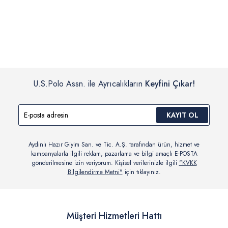
İç giyim, yüzme giyim, çorap gibi hijyenik ürün gruplarında kanun ve
Siparişinizin onaylanmasından sonra “Hesabım” bağlantısı üzerinden
yönetmelik hükümleri gereği değişim/iade yapılamamaktadır.
siparişlerinizi görüntüleyebilir, durumları hakkında bilgi sahibi olabilir
Detaylı Bilgi İçin Tıklayın
ve kargoya verildikten sonra kargo takibi yapabilirsiniz.
U.S.Polo Assn. ile Ayrıcalıkların
Keyfini Çıkar!
KAYIT OL
Aydınlı Hazır Giyim San. ve Tic. A.Ş. tarafından ürün, hizmet ve
kampanyalarla ilgili reklam, pazarlama ve bilgi amaçlı E-POSTA
gönderilmesine izin veriyorum. Kişisel verilerinizle ilgili
"KVKK
Bilgilendirme Metni"
için tıklayınız.
Müşteri Hizmetleri Hattı