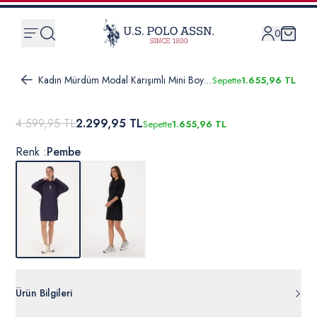
0
Kadın Mürdüm Modal Karışımlı Mini Boy Kapüşonlu Sweatshirt Elbise
Sepette
1.655,96 TL
4.599,95 TL
2.299,95 TL
Sepette
1.655,96 TL
Renk :
Pembe
Ürün Bilgileri