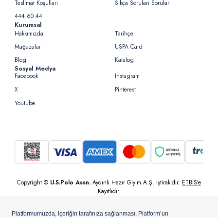
Teslimat Koşulları
Sıkça Sorulan Sorular
444 60 44
Kurumsal
Hakkımızda
Tarihçe
Mağazalar
USPA Card
Blog
Katalog
Sosyal Medya
Facebook
Instagram
X
Pinterest
Youtube
Copyright ©
U.S.Polo Assn.
Aydınlı Hazır Giyim A.Ş. iştirakidir.
ETBİS’e
Kayıtlıdır.