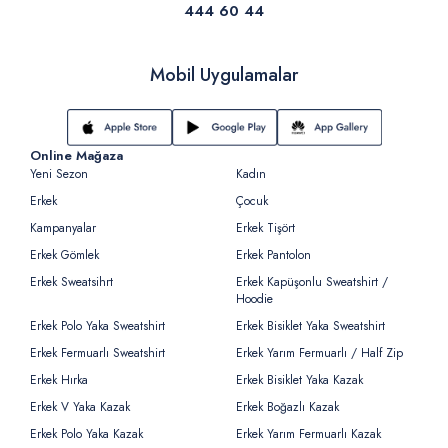
444 60 44
Mobil Uygulamalar
Online Mağaza
Yeni Sezon
Kadın
Erkek
Çocuk
Kampanyalar
Erkek Tişört
Erkek Gömlek
Erkek Pantolon
Erkek Sweatsihrt
Erkek Kapüşonlu Sweatshirt /
Hoodie
Erkek Polo Yaka Sweatshirt
Erkek Bisiklet Yaka Sweatshirt
Erkek Fermuarlı Sweatshirt
Erkek Yarım Fermuarlı / Half Zip
Erkek Hırka
Erkek Bisiklet Yaka Kazak
Erkek V Yaka Kazak
Erkek Boğazlı Kazak
Erkek Polo Yaka Kazak
Erkek Yarım Fermuarlı Kazak