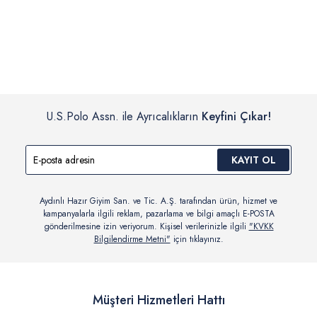
İç giyim, yüzme giyim, çorap gibi hijyenik ürün gruplarında kanun ve
Siparişinizin onaylanmasından sonra “Hesabım” bağlantısı üzerinden
yönetmelik hükümleri gereği değişim/iade yapılamamaktadır.
siparişlerinizi görüntüleyebilir, durumları hakkında bilgi sahibi olabilir
Detaylı Bilgi İçin Tıklayın
ve kargoya verildikten sonra kargo takibi yapabilirsiniz.
U.S.Polo Assn. ile Ayrıcalıkların
Keyfini Çıkar!
KAYIT OL
Aydınlı Hazır Giyim San. ve Tic. A.Ş. tarafından ürün, hizmet ve
kampanyalarla ilgili reklam, pazarlama ve bilgi amaçlı E-POSTA
gönderilmesine izin veriyorum. Kişisel verilerinizle ilgili
"KVKK
Bilgilendirme Metni"
için tıklayınız.
Müşteri Hizmetleri Hattı