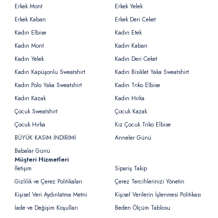
Erkek Mont
Erkek Yelek
Erkek Kaban
Erkek Deri Ceket
Kadın Elbise
Kadın Etek
Kadın Mont
Kadın Kaban
Kadın Yelek
Kadın Deri Ceket
Kadın Kapüşonlu Sweatshirt
Kadın Bisiklet Yaka Sweatshirt
Kadın Polo Yaka Sweatshirt
Kadın Triko Elbise
Kadın Kazak
Kadın Hırka
Çocuk Sweatshirt
Çocuk Kazak
Çocuk Hırka
Kız Çocuk Triko Elbise
BÜYÜK KASIM İNDİRİMİ
Anneler Günü
Babalar Günü
Müşteri Hizmetleri
İletişim
Sipariş Takip
Gizlilik ve Çerez Politikaları
Çerez Tercihlerinizi Yönetin
Kişisel Veri Aydınlatma Metni
Kişisel Verilerin İşlenmesi Politikası
İade ve Değişim Koşulları
Beden Ölçüm Tablosu