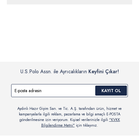
ücretsiz iade
edilebilir.
Siparişleriniz 1-3 iş günü içerisinde kargoya verilecektir. (Pazar
günleri, yoğun kampanya dönemleri ve resmi tatiller hariçtir.)
İç giyim, yüzme giyim, çorap gibi hijyenik ürün gruplarında kanun ve
Siparişinizin onaylanmasından sonra “Hesabım” bağlantısı üzerinden
yönetmelik hükümleri gereği değişim/iade yapılamamaktadır.
siparişlerinizi görüntüleyebilir, durumları hakkında bilgi sahibi olabilir
Detaylı Bilgi İçin Tıklayın
ve kargoya verildikten sonra kargo takibi yapabilirsiniz.
U.S.Polo Assn. ile Ayrıcalıkların
Keyfini Çıkar!
KAYIT OL
Aydınlı Hazır Giyim San. ve Tic. A.Ş. tarafından ürün, hizmet ve
kampanyalarla ilgili reklam, pazarlama ve bilgi amaçlı E-POSTA
gönderilmesine izin veriyorum. Kişisel verilerinizle ilgili
"KVKK
Bilgilendirme Metni"
için tıklayınız.