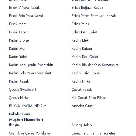
Erkek V Yaka Kazak
Erkek Boğazlı Kazak
Erkek Polo Yaka Kazak
Erkek Yarım Fermuarlı Kazak
Erkek Mont
Erkek Yelek
Erkek Kaban
Erkek Deri Ceket
Kadın Elbise
Kadın Etek
Kadın Mont
Kadın Kaban
Kadın Yelek
Kadın Deri Ceket
Kadın Kapüşonlu Sweatshirt
Kadın Bisiklet Yaka Sweatshirt
Kadın Polo Yaka Sweatshirt
Kadın Triko Elbise
Kadın Kazak
Kadın Hırka
Çocuk Sweatshirt
Çocuk Kazak
Çocuk Hırka
Kız Çocuk Triko Elbise
BÜYÜK KASIM İNDİRİMİ
Anneler Günü
Babalar Günü
Müşteri Hizmetleri
İletişim
Sipariş Takip
Gizlilik ve Çerez Politikaları
Çerez Tercihlerinizi Yönetin