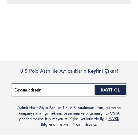
ücretsiz iade
edilebilir.
Siparişleriniz 1-3 iş günü içerisinde kargoya verilecektir. (Pazar
günleri, yoğun kampanya dönemleri ve resmi tatiller hariçtir.)
İç giyim, yüzme giyim, çorap gibi hijyenik ürün gruplarında kanun ve
Siparişinizin onaylanmasından sonra “Hesabım” bağlantısı üzerinden
yönetmelik hükümleri gereği değişim/iade yapılamamaktadır.
siparişlerinizi görüntüleyebilir, durumları hakkında bilgi sahibi olabilir
Detaylı Bilgi İçin Tıklayın
ve kargoya verildikten sonra kargo takibi yapabilirsiniz.
U.S.Polo Assn. ile Ayrıcalıkların
Keyfini Çıkar!
KAYIT OL
Aydınlı Hazır Giyim San. ve Tic. A.Ş. tarafından ürün, hizmet ve
kampanyalarla ilgili reklam, pazarlama ve bilgi amaçlı E-POSTA
gönderilmesine izin veriyorum. Kişisel verilerinizle ilgili
"KVKK
Bilgilendirme Metni"
için tıklayınız.