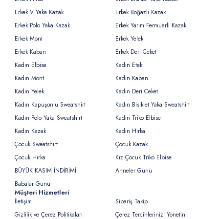
Erkek V Yaka Kazak
Erkek Boğazlı Kazak
Erkek Polo Yaka Kazak
Erkek Yarım Fermuarlı Kazak
Erkek Mont
Erkek Yelek
Erkek Kaban
Erkek Deri Ceket
Kadın Elbise
Kadın Etek
Kadın Mont
Kadın Kaban
Kadın Yelek
Kadın Deri Ceket
Kadın Kapüşonlu Sweatshirt
Kadın Bisiklet Yaka Sweatshirt
Kadın Polo Yaka Sweatshirt
Kadın Triko Elbise
Kadın Kazak
Kadın Hırka
Çocuk Sweatshirt
Çocuk Kazak
Çocuk Hırka
Kız Çocuk Triko Elbise
BÜYÜK KASIM İNDİRİMİ
Anneler Günü
Babalar Günü
Müşteri Hizmetleri
İletişim
Sipariş Takip
Gizlilik ve Çerez Politikaları
Çerez Tercihlerinizi Yönetin