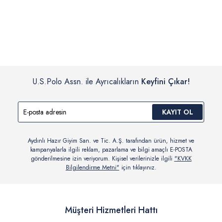
İç giyim, yüzme giyim, çorap gibi hijyenik ürün gruplarında kanun ve
Siparişinizin onaylanmasından sonra “Hesabım” bağlantısı üzerinden
yönetmelik hükümleri gereği değişim/iade yapılamamaktadır.
siparişlerinizi görüntüleyebilir, durumları hakkında bilgi sahibi olabilir
Detaylı Bilgi İçin Tıklayın
ve kargoya verildikten sonra kargo takibi yapabilirsiniz.
U.S.Polo Assn. ile Ayrıcalıkların
Keyfini Çıkar!
KAYIT OL
Aydınlı Hazır Giyim San. ve Tic. A.Ş. tarafından ürün, hizmet ve
kampanyalarla ilgili reklam, pazarlama ve bilgi amaçlı E-POSTA
gönderilmesine izin veriyorum. Kişisel verilerinizle ilgili
"KVKK
Bilgilendirme Metni"
için tıklayınız.
Müşteri Hizmetleri Hattı