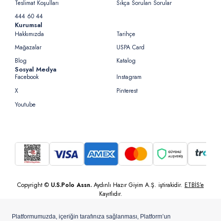
Teslimat Koşulları
Sıkça Sorulan Sorular
444 60 44
Kurumsal
Hakkımızda
Tarihçe
Mağazalar
USPA Card
Blog
Katalog
Sosyal Medya
Facebook
Instagram
X
Pinterest
Youtube
Copyright ©
U.S.Polo Assn.
Aydınlı Hazır Giyim A.Ş. iştirakidir.
ETBİS’e
Kayıtlıdır.