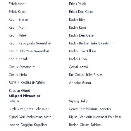
Erkek Mont
Erkek Yelek
Erkek Kaban
Erkek Deri Ceket
Kadın Elbise
Kadın Etek
Kadın Mont
Kadın Kaban
Kadın Yelek
Kadın Deri Ceket
Kadın Kapüşonlu Sweatshirt
Kadın Bisiklet Yaka Sweatshirt
Kadın Polo Yaka Sweatshirt
Kadın Triko Elbise
Kadın Kazak
Kadın Hırka
Çocuk Sweatshirt
Çocuk Kazak
Çocuk Hırka
Kız Çocuk Triko Elbise
BÜYÜK KASIM İNDİRİMİ
Anneler Günü
Babalar Günü
Müşteri Hizmetleri
İletişim
Sipariş Takip
Gizlilik ve Çerez Politikaları
Çerez Tercihlerinizi Yönetin
Kişisel Veri Aydınlatma Metni
Kişisel Verilerin İşlenmesi Politikası
İade ve Değişim Koşulları
Beden Ölçüm Tablosu