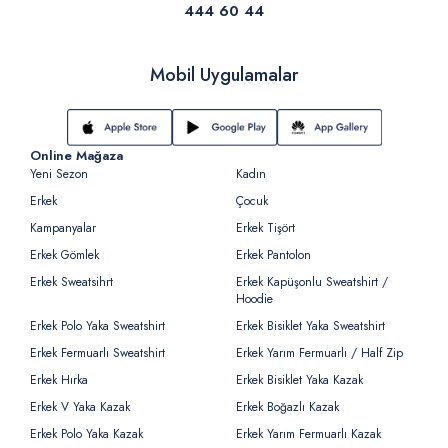
444 60 44
Mobil Uygulamalar
Online Mağaza
Yeni Sezon
Kadın
Erkek
Çocuk
Kampanyalar
Erkek Tişört
Erkek Gömlek
Erkek Pantolon
Erkek Sweatsihrt
Erkek Kapüşonlu Sweatshirt /
Hoodie
Erkek Polo Yaka Sweatshirt
Erkek Bisiklet Yaka Sweatshirt
Erkek Fermuarlı Sweatshirt
Erkek Yarım Fermuarlı / Half Zip
Erkek Hırka
Erkek Bisiklet Yaka Kazak
Erkek V Yaka Kazak
Erkek Boğazlı Kazak
Erkek Polo Yaka Kazak
Erkek Yarım Fermuarlı Kazak