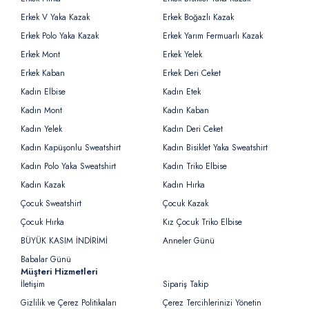
Erkek V Yaka Kazak
Erkek Boğazlı Kazak
Erkek Polo Yaka Kazak
Erkek Yarım Fermuarlı Kazak
Erkek Mont
Erkek Yelek
Erkek Kaban
Erkek Deri Ceket
Kadın Elbise
Kadın Etek
Kadın Mont
Kadın Kaban
Kadın Yelek
Kadın Deri Ceket
Kadın Kapüşonlu Sweatshirt
Kadın Bisiklet Yaka Sweatshirt
Kadın Polo Yaka Sweatshirt
Kadın Triko Elbise
Kadın Kazak
Kadın Hırka
Çocuk Sweatshirt
Çocuk Kazak
Çocuk Hırka
Kız Çocuk Triko Elbise
BÜYÜK KASIM İNDİRİMİ
Anneler Günü
Babalar Günü
Müşteri Hizmetleri
İletişim
Sipariş Takip
Gizlilik ve Çerez Politikaları
Çerez Tercihlerinizi Yönetin