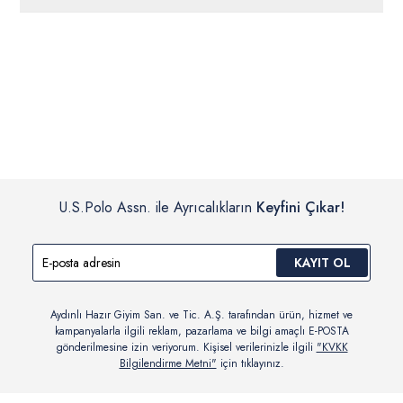
ücretsiz iade
edilebilir.
Siparişleriniz 1-3 iş günü içerisinde kargoya verilecektir. (Pazar
günleri, yoğun kampanya dönemleri ve resmi tatiller hariçtir.)
İç giyim, yüzme giyim, çorap gibi hijyenik ürün gruplarında kanun ve
Siparişinizin onaylanmasından sonra “Hesabım” bağlantısı üzerinden
yönetmelik hükümleri gereği değişim/iade yapılamamaktadır.
siparişlerinizi görüntüleyebilir, durumları hakkında bilgi sahibi olabilir
Detaylı Bilgi İçin Tıklayın
ve kargoya verildikten sonra kargo takibi yapabilirsiniz.
U.S.Polo Assn. ile Ayrıcalıkların
Keyfini Çıkar!
KAYIT OL
Aydınlı Hazır Giyim San. ve Tic. A.Ş. tarafından ürün, hizmet ve
kampanyalarla ilgili reklam, pazarlama ve bilgi amaçlı E-POSTA
gönderilmesine izin veriyorum. Kişisel verilerinizle ilgili
"KVKK
Bilgilendirme Metni"
için tıklayınız.