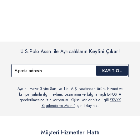
İç giyim, yüzme giyim, çorap gibi hijyenik ürün gruplarında kanun ve
Siparişinizin onaylanmasından sonra “Hesabım” bağlantısı üzerinden
yönetmelik hükümleri gereği değişim/iade yapılamamaktadır.
siparişlerinizi görüntüleyebilir, durumları hakkında bilgi sahibi olabilir
Detaylı Bilgi İçin Tıklayın
ve kargoya verildikten sonra kargo takibi yapabilirsiniz.
U.S.Polo Assn. ile Ayrıcalıkların
Keyfini Çıkar!
KAYIT OL
Aydınlı Hazır Giyim San. ve Tic. A.Ş. tarafından ürün, hizmet ve
kampanyalarla ilgili reklam, pazarlama ve bilgi amaçlı E-POSTA
gönderilmesine izin veriyorum. Kişisel verilerinizle ilgili
"KVKK
Bilgilendirme Metni"
için tıklayınız.
Müşteri Hizmetleri Hattı