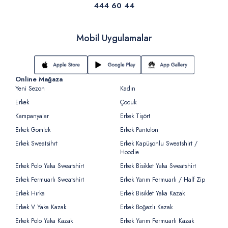
444 60 44
Mobil Uygulamalar
Online Mağaza
Yeni Sezon
Kadın
Erkek
Çocuk
Kampanyalar
Erkek Tişört
Erkek Gömlek
Erkek Pantolon
Erkek Sweatsihrt
Erkek Kapüşonlu Sweatshirt /
Hoodie
Erkek Polo Yaka Sweatshirt
Erkek Bisiklet Yaka Sweatshirt
Erkek Fermuarlı Sweatshirt
Erkek Yarım Fermuarlı / Half Zip
Erkek Hırka
Erkek Bisiklet Yaka Kazak
Erkek V Yaka Kazak
Erkek Boğazlı Kazak
Erkek Polo Yaka Kazak
Erkek Yarım Fermuarlı Kazak