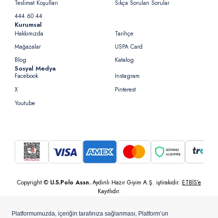
Teslimat Koşulları
Sıkça Sorulan Sorular
444 60 44
Kurumsal
Hakkımızda
Tarihçe
Mağazalar
USPA Card
Blog
Katalog
Sosyal Medya
Facebook
Instagram
X
Pinterest
Youtube
Copyright ©
U.S.Polo Assn.
Aydınlı Hazır Giyim A.Ş. iştirakidir.
ETBİS’e
Kayıtlıdır.