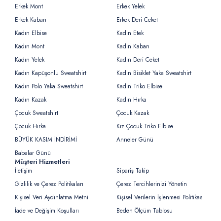
Erkek Mont
Erkek Yelek
Erkek Kaban
Erkek Deri Ceket
Kadın Elbise
Kadın Etek
Kadın Mont
Kadın Kaban
Kadın Yelek
Kadın Deri Ceket
Kadın Kapüşonlu Sweatshirt
Kadın Bisiklet Yaka Sweatshirt
Kadın Polo Yaka Sweatshirt
Kadın Triko Elbise
Kadın Kazak
Kadın Hırka
Çocuk Sweatshirt
Çocuk Kazak
Çocuk Hırka
Kız Çocuk Triko Elbise
BÜYÜK KASIM İNDİRİMİ
Anneler Günü
Babalar Günü
Müşteri Hizmetleri
İletişim
Sipariş Takip
Gizlilik ve Çerez Politikaları
Çerez Tercihlerinizi Yönetin
Kişisel Veri Aydınlatma Metni
Kişisel Verilerin İşlenmesi Politikası
İade ve Değişim Koşulları
Beden Ölçüm Tablosu