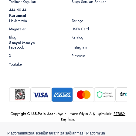
Teslimat Koşulları
Sıkça Sorulan Sorular
444 60 44
Kurumsal
Hakkımızda
Tarihçe
Mağazalar
USPA Card
Blog
Katalog
Sosyal Medya
Facebook
Instagram
X
Pinterest
Youtube
Copyright ©
U.S.Polo Assn.
Aydınlı Hazır Giyim A.Ş. iştirakidir.
ETBİS’e
Kayıtlıdır.