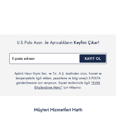
İç giyim, yüzme giyim, çorap gibi hijyenik ürün gruplarında kanun ve
Siparişinizin onaylanmasından sonra “Hesabım” bağlantısı üzerinden
yönetmelik hükümleri gereği değişim/iade yapılamamaktadır.
siparişlerinizi görüntüleyebilir, durumları hakkında bilgi sahibi olabilir
Detaylı Bilgi İçin Tıklayın
ve kargoya verildikten sonra kargo takibi yapabilirsiniz.
U.S.Polo Assn. ile Ayrıcalıkların
Keyfini Çıkar!
KAYIT OL
Aydınlı Hazır Giyim San. ve Tic. A.Ş. tarafından ürün, hizmet ve
kampanyalarla ilgili reklam, pazarlama ve bilgi amaçlı E-POSTA
gönderilmesine izin veriyorum. Kişisel verilerinizle ilgili
"KVKK
Bilgilendirme Metni"
için tıklayınız.
Müşteri Hizmetleri Hattı