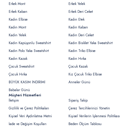
Erkek Mont
Erkek Yelek
Erkek Kaban
Erkek Deri Ceket
Kadın Elbise
Kadın Etek
Kadın Mont
Kadın Kaban
Kadın Yelek
Kadın Deri Ceket
Kadın Kapüşonlu Sweatshirt
Kadın Bisiklet Yaka Sweatshirt
Kadın Polo Yaka Sweatshirt
Kadın Triko Elbise
Kadın Kazak
Kadın Hırka
Çocuk Sweatshirt
Çocuk Kazak
Çocuk Hırka
Kız Çocuk Triko Elbise
BÜYÜK KASIM İNDİRİMİ
Anneler Günü
Babalar Günü
Müşteri Hizmetleri
İletişim
Sipariş Takip
Gizlilik ve Çerez Politikaları
Çerez Tercihlerinizi Yönetin
Kişisel Veri Aydınlatma Metni
Kişisel Verilerin İşlenmesi Politikası
İade ve Değişim Koşulları
Beden Ölçüm Tablosu