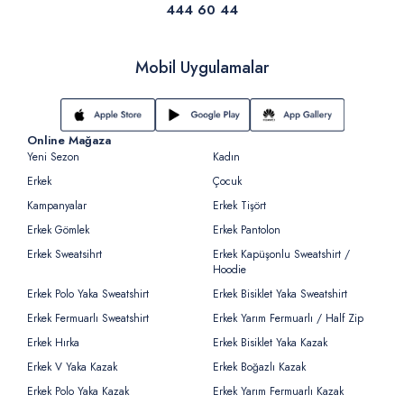
444 60 44
Mobil Uygulamalar
Online Mağaza
Yeni Sezon
Kadın
Erkek
Çocuk
Kampanyalar
Erkek Tişört
Erkek Gömlek
Erkek Pantolon
Erkek Sweatsihrt
Erkek Kapüşonlu Sweatshirt /
Hoodie
Erkek Polo Yaka Sweatshirt
Erkek Bisiklet Yaka Sweatshirt
Erkek Fermuarlı Sweatshirt
Erkek Yarım Fermuarlı / Half Zip
Erkek Hırka
Erkek Bisiklet Yaka Kazak
Erkek V Yaka Kazak
Erkek Boğazlı Kazak
Erkek Polo Yaka Kazak
Erkek Yarım Fermuarlı Kazak