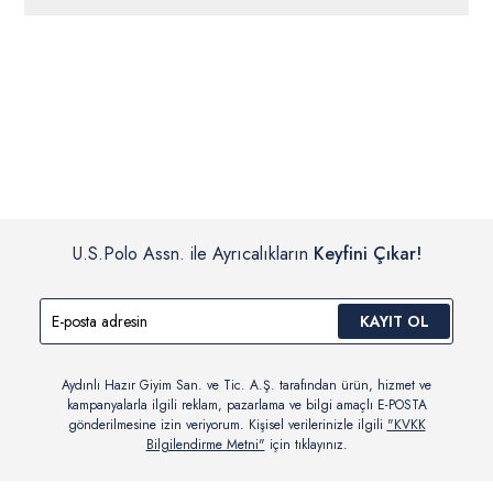
ücretsiz iade
edilebilir.
Siparişleriniz 1-3 iş günü içerisinde kargoya verilecektir. (Pazar
günleri, yoğun kampanya dönemleri ve resmi tatiller hariçtir.)
İç giyim, yüzme giyim, çorap gibi hijyenik ürün gruplarında kanun ve
Siparişinizin onaylanmasından sonra “Hesabım” bağlantısı üzerinden
yönetmelik hükümleri gereği değişim/iade yapılamamaktadır.
siparişlerinizi görüntüleyebilir, durumları hakkında bilgi sahibi olabilir
Detaylı Bilgi İçin Tıklayın
ve kargoya verildikten sonra kargo takibi yapabilirsiniz.
U.S.Polo Assn. ile Ayrıcalıkların
Keyfini Çıkar!
KAYIT OL
Aydınlı Hazır Giyim San. ve Tic. A.Ş. tarafından ürün, hizmet ve
kampanyalarla ilgili reklam, pazarlama ve bilgi amaçlı E-POSTA
gönderilmesine izin veriyorum. Kişisel verilerinizle ilgili
"KVKK
Bilgilendirme Metni"
için tıklayınız.