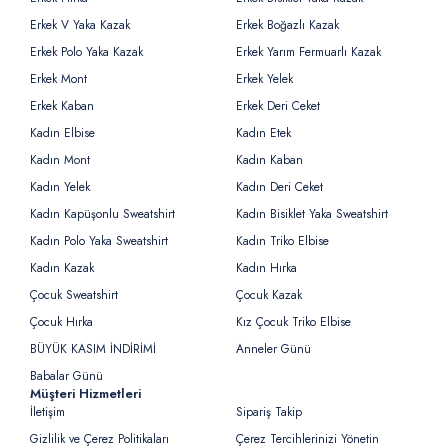
Erkek V Yaka Kazak
Erkek Boğazlı Kazak
Erkek Polo Yaka Kazak
Erkek Yarım Fermuarlı Kazak
Erkek Mont
Erkek Yelek
Erkek Kaban
Erkek Deri Ceket
Kadın Elbise
Kadın Etek
Kadın Mont
Kadın Kaban
Kadın Yelek
Kadın Deri Ceket
Kadın Kapüşonlu Sweatshirt
Kadın Bisiklet Yaka Sweatshirt
Kadın Polo Yaka Sweatshirt
Kadın Triko Elbise
Kadın Kazak
Kadın Hırka
Çocuk Sweatshirt
Çocuk Kazak
Çocuk Hırka
Kız Çocuk Triko Elbise
BÜYÜK KASIM İNDİRİMİ
Anneler Günü
Babalar Günü
Müşteri Hizmetleri
İletişim
Sipariş Takip
Gizlilik ve Çerez Politikaları
Çerez Tercihlerinizi Yönetin