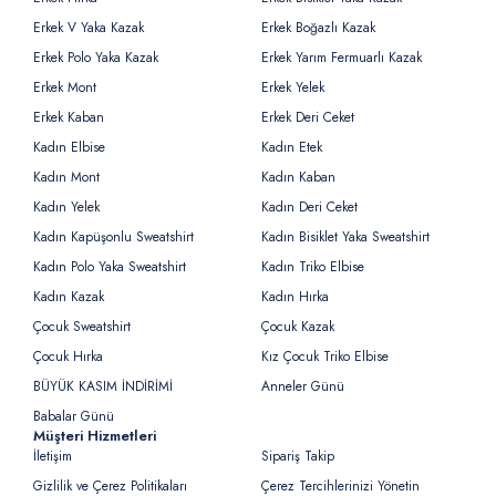
Erkek V Yaka Kazak
Erkek Boğazlı Kazak
Erkek Polo Yaka Kazak
Erkek Yarım Fermuarlı Kazak
Erkek Mont
Erkek Yelek
Erkek Kaban
Erkek Deri Ceket
Kadın Elbise
Kadın Etek
Kadın Mont
Kadın Kaban
Kadın Yelek
Kadın Deri Ceket
Kadın Kapüşonlu Sweatshirt
Kadın Bisiklet Yaka Sweatshirt
Kadın Polo Yaka Sweatshirt
Kadın Triko Elbise
Kadın Kazak
Kadın Hırka
Çocuk Sweatshirt
Çocuk Kazak
Çocuk Hırka
Kız Çocuk Triko Elbise
BÜYÜK KASIM İNDİRİMİ
Anneler Günü
Babalar Günü
Müşteri Hizmetleri
İletişim
Sipariş Takip
Gizlilik ve Çerez Politikaları
Çerez Tercihlerinizi Yönetin