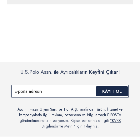
ücretsiz iade
edilebilir.
Siparişleriniz 1-3 iş günü içerisinde kargoya verilecektir. (Pazar
günleri, yoğun kampanya dönemleri ve resmi tatiller hariçtir.)
İç giyim, yüzme giyim, çorap gibi hijyenik ürün gruplarında kanun ve
Siparişinizin onaylanmasından sonra “Hesabım” bağlantısı üzerinden
yönetmelik hükümleri gereği değişim/iade yapılamamaktadır.
siparişlerinizi görüntüleyebilir, durumları hakkında bilgi sahibi olabilir
Detaylı Bilgi İçin Tıklayın
ve kargoya verildikten sonra kargo takibi yapabilirsiniz.
U.S.Polo Assn. ile Ayrıcalıkların
Keyfini Çıkar!
KAYIT OL
Aydınlı Hazır Giyim San. ve Tic. A.Ş. tarafından ürün, hizmet ve
kampanyalarla ilgili reklam, pazarlama ve bilgi amaçlı E-POSTA
gönderilmesine izin veriyorum. Kişisel verilerinizle ilgili
"KVKK
Bilgilendirme Metni"
için tıklayınız.