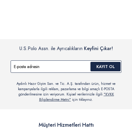
İç giyim, yüzme giyim, çorap gibi hijyenik ürün gruplarında kanun ve
Siparişinizin onaylanmasından sonra “Hesabım” bağlantısı üzerinden
yönetmelik hükümleri gereği değişim/iade yapılamamaktadır.
siparişlerinizi görüntüleyebilir, durumları hakkında bilgi sahibi olabilir
Detaylı Bilgi İçin Tıklayın
ve kargoya verildikten sonra kargo takibi yapabilirsiniz.
U.S.Polo Assn. ile Ayrıcalıkların
Keyfini Çıkar!
KAYIT OL
Aydınlı Hazır Giyim San. ve Tic. A.Ş. tarafından ürün, hizmet ve
kampanyalarla ilgili reklam, pazarlama ve bilgi amaçlı E-POSTA
gönderilmesine izin veriyorum. Kişisel verilerinizle ilgili
"KVKK
Bilgilendirme Metni"
için tıklayınız.
Müşteri Hizmetleri Hattı