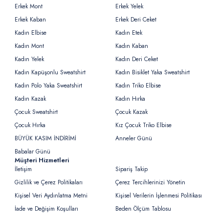
Erkek Mont
Erkek Yelek
Erkek Kaban
Erkek Deri Ceket
Kadın Elbise
Kadın Etek
Kadın Mont
Kadın Kaban
Kadın Yelek
Kadın Deri Ceket
Kadın Kapüşonlu Sweatshirt
Kadın Bisiklet Yaka Sweatshirt
Kadın Polo Yaka Sweatshirt
Kadın Triko Elbise
Kadın Kazak
Kadın Hırka
Çocuk Sweatshirt
Çocuk Kazak
Çocuk Hırka
Kız Çocuk Triko Elbise
BÜYÜK KASIM İNDİRİMİ
Anneler Günü
Babalar Günü
Müşteri Hizmetleri
İletişim
Sipariş Takip
Gizlilik ve Çerez Politikaları
Çerez Tercihlerinizi Yönetin
Kişisel Veri Aydınlatma Metni
Kişisel Verilerin İşlenmesi Politikası
İade ve Değişim Koşulları
Beden Ölçüm Tablosu