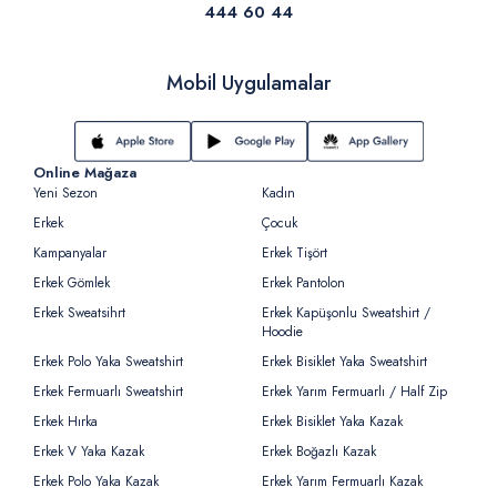
444 60 44
Mobil Uygulamalar
Online Mağaza
Yeni Sezon
Kadın
Erkek
Çocuk
Kampanyalar
Erkek Tişört
Erkek Gömlek
Erkek Pantolon
Erkek Sweatsihrt
Erkek Kapüşonlu Sweatshirt /
Hoodie
Erkek Polo Yaka Sweatshirt
Erkek Bisiklet Yaka Sweatshirt
Erkek Fermuarlı Sweatshirt
Erkek Yarım Fermuarlı / Half Zip
Erkek Hırka
Erkek Bisiklet Yaka Kazak
Erkek V Yaka Kazak
Erkek Boğazlı Kazak
Erkek Polo Yaka Kazak
Erkek Yarım Fermuarlı Kazak