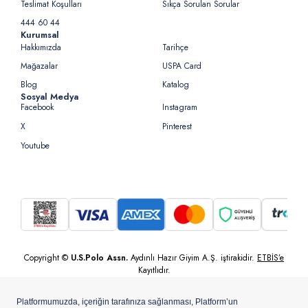
Teslimat Koşulları
Sıkça Sorulan Sorular
444 60 44
Kurumsal
Hakkımızda
Tarihçe
Mağazalar
USPA Card
Blog
Katalog
Sosyal Medya
Facebook
Instagram
X
Pinterest
Youtube
Copyright ©
U.S.Polo Assn.
Aydınlı Hazır Giyim A.Ş. iştirakidir.
ETBİS’e
Kayıtlıdır.