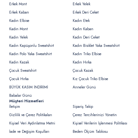
Erkek Mont
Erkek Yelek
Erkek Kaban
Erkek Deri Ceket
Kadın Elbise
Kadın Etek
Kadın Mont
Kadın Kaban
Kadın Yelek
Kadın Deri Ceket
Kadın Kapüşonlu Sweatshirt
Kadın Bisiklet Yaka Sweatshirt
Kadın Polo Yaka Sweatshirt
Kadın Triko Elbise
Kadın Kazak
Kadın Hırka
Çocuk Sweatshirt
Çocuk Kazak
Çocuk Hırka
Kız Çocuk Triko Elbise
BÜYÜK KASIM İNDİRİMİ
Anneler Günü
Babalar Günü
Müşteri Hizmetleri
İletişim
Sipariş Takip
Gizlilik ve Çerez Politikaları
Çerez Tercihlerinizi Yönetin
Kişisel Veri Aydınlatma Metni
Kişisel Verilerin İşlenmesi Politikası
İade ve Değişim Koşulları
Beden Ölçüm Tablosu