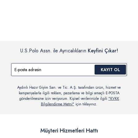
İç giyim, yüzme giyim, çorap gibi hijyenik ürün gruplarında kanun ve
Siparişinizin onaylanmasından sonra “Hesabım” bağlantısı üzerinden
yönetmelik hükümleri gereği değişim/iade yapılamamaktadır.
siparişlerinizi görüntüleyebilir, durumları hakkında bilgi sahibi olabilir
Detaylı Bilgi İçin Tıklayın
ve kargoya verildikten sonra kargo takibi yapabilirsiniz.
U.S.Polo Assn. ile Ayrıcalıkların
Keyfini Çıkar!
KAYIT OL
Aydınlı Hazır Giyim San. ve Tic. A.Ş. tarafından ürün, hizmet ve
kampanyalarla ilgili reklam, pazarlama ve bilgi amaçlı E-POSTA
gönderilmesine izin veriyorum. Kişisel verilerinizle ilgili
"KVKK
Bilgilendirme Metni"
için tıklayınız.
Müşteri Hizmetleri Hattı