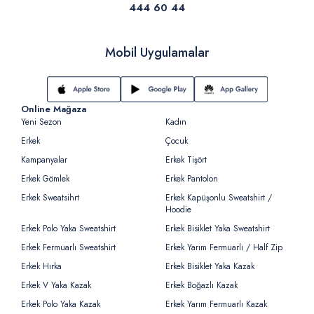
444 60 44
Mobil Uygulamalar
Online Mağaza
Yeni Sezon
Kadın
Erkek
Çocuk
Kampanyalar
Erkek Tişört
Erkek Gömlek
Erkek Pantolon
Erkek Sweatsihrt
Erkek Kapüşonlu Sweatshirt /
Hoodie
Erkek Polo Yaka Sweatshirt
Erkek Bisiklet Yaka Sweatshirt
Erkek Fermuarlı Sweatshirt
Erkek Yarım Fermuarlı / Half Zip
Erkek Hırka
Erkek Bisiklet Yaka Kazak
Erkek V Yaka Kazak
Erkek Boğazlı Kazak
Erkek Polo Yaka Kazak
Erkek Yarım Fermuarlı Kazak