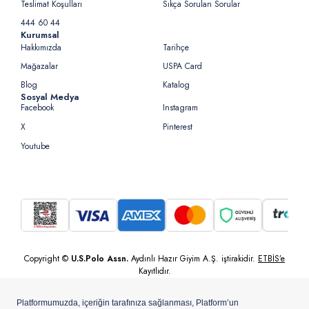
Teslimat Koşulları
Sıkça Sorulan Sorular
444 60 44
Kurumsal
Hakkımızda
Tarihçe
Mağazalar
USPA Card
Blog
Katalog
Sosyal Medya
Facebook
Instagram
X
Pinterest
Youtube
Copyright ©
U.S.Polo Assn.
Aydınlı Hazır Giyim A.Ş. iştirakidir.
ETBİS’e
Kayıtlıdır.