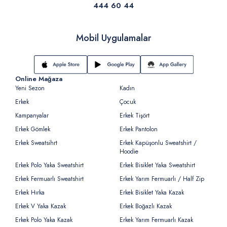
444 60 44
Mobil Uygulamalar
Online Mağaza
Yeni Sezon
Kadın
Erkek
Çocuk
Kampanyalar
Erkek Tişört
Erkek Gömlek
Erkek Pantolon
Erkek Sweatsihrt
Erkek Kapüşonlu Sweatshirt /
Hoodie
Erkek Polo Yaka Sweatshirt
Erkek Bisiklet Yaka Sweatshirt
Erkek Fermuarlı Sweatshirt
Erkek Yarım Fermuarlı / Half Zip
Erkek Hırka
Erkek Bisiklet Yaka Kazak
Erkek V Yaka Kazak
Erkek Boğazlı Kazak
Erkek Polo Yaka Kazak
Erkek Yarım Fermuarlı Kazak