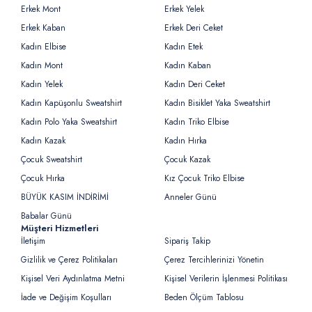
Erkek Mont
Erkek Yelek
Erkek Kaban
Erkek Deri Ceket
Kadın Elbise
Kadın Etek
Kadın Mont
Kadın Kaban
Kadın Yelek
Kadın Deri Ceket
Kadın Kapüşonlu Sweatshirt
Kadın Bisiklet Yaka Sweatshirt
Kadın Polo Yaka Sweatshirt
Kadın Triko Elbise
Kadın Kazak
Kadın Hırka
Çocuk Sweatshirt
Çocuk Kazak
Çocuk Hırka
Kız Çocuk Triko Elbise
BÜYÜK KASIM İNDİRİMİ
Anneler Günü
Babalar Günü
Müşteri Hizmetleri
İletişim
Sipariş Takip
Gizlilik ve Çerez Politikaları
Çerez Tercihlerinizi Yönetin
Kişisel Veri Aydınlatma Metni
Kişisel Verilerin İşlenmesi Politikası
İade ve Değişim Koşulları
Beden Ölçüm Tablosu