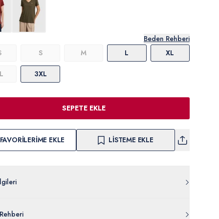
Beden Rehberi
S
S
M
L
XL
L
3XL
SEPETE EKLE
FAVORILERIME EKLE
LISTEME EKLE
gileri
Z011.000.PU-9464.VR049
Rehberi
al %5 Poliester