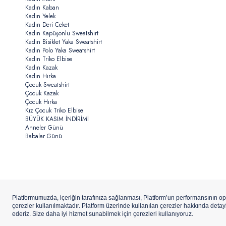
Kadın Kaban
Kadın Yelek
Kadın Deri Ceket
Kadın Kapüşonlu Sweatshirt
Kadın Bisiklet Yaka Sweatshirt
Kadın Polo Yaka Sweatshirt
Kadın Triko Elbise
Kadın Kazak
Kadın Hırka
Çocuk Sweatshirt
Çocuk Kazak
Çocuk Hırka
Kız Çocuk Triko Elbise
BÜYÜK KASIM İNDİRİMİ
Anneler Günü
Babalar Günü
Copyright ©
U.S.Polo Assn.
Aydınlı Hazır Giyim A.Ş. iştirakidir.
ETBİS’e
Kay