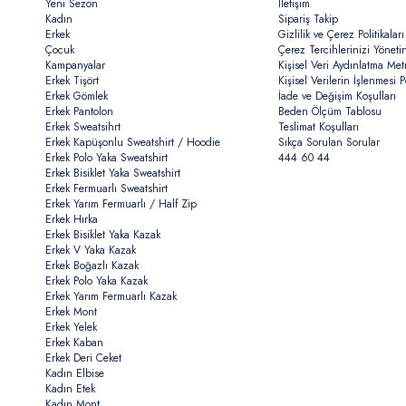
Yeni Sezon
İletişim
Kadın
Sipariş Takip
Erkek
Gizlilik ve Çerez Politikaları
Çocuk
Çerez Tercihlerinizi Yöneti
Kampanyalar
Kişisel Veri Aydınlatma Met
Erkek Tişört
Kişisel Verilerin İşlenmesi Po
Erkek Gömlek
İade ve Değişim Koşulları
Erkek Pantolon
Beden Ölçüm Tablosu
Erkek Sweatsihrt
Teslimat Koşulları
Erkek Kapüşonlu Sweatshirt / Hoodie
Sıkça Sorulan Sorular
Erkek Polo Yaka Sweatshirt
444 60 44
Erkek Bisiklet Yaka Sweatshirt
Erkek Fermuarlı Sweatshirt
Erkek Yarım Fermuarlı / Half Zip
Erkek Hırka
Erkek Bisiklet Yaka Kazak
Erkek V Yaka Kazak
Erkek Boğazlı Kazak
Erkek Polo Yaka Kazak
Erkek Yarım Fermuarlı Kazak
Erkek Mont
Erkek Yelek
Erkek Kaban
Erkek Deri Ceket
Kadın Elbise
Kadın Etek
Kadın Mont