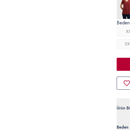
Beden
X
2X
Ürün Bil
G082S
Beden 
%95 Mod