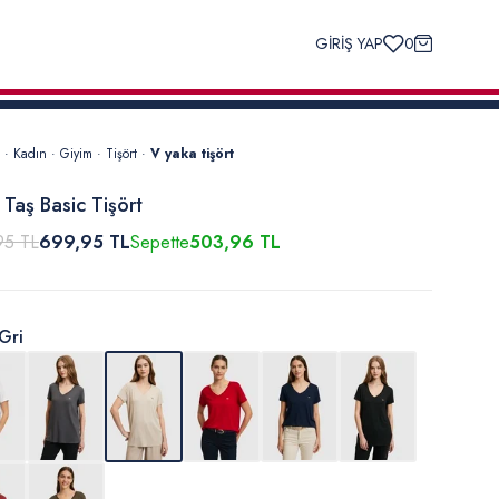
GİRİŞ YAP
0
·
Kadın
·
Giyim
·
Tişört
·
V yaka tişört
 Taş Basic Tişört
95 TL
699,95 TL
Sepette
503,96 TL
Gri