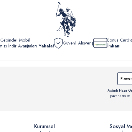
görüntül
verildik
r Cebinde! Mobil
Bonus Card’a
Güvenli Alışveriş
zı İndir Avanjtaları
Yakala!
İmkanı
Aydınlı Hazır Gi
pazarlama ve b
i
Kurumsal
Sosyal M