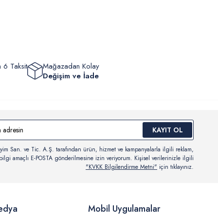
eyebilir, durumları hakkında bilgi sahibi olabilir ve kargoya
ten sonra kargo takibi yapabilirsiniz.
 6 Taksit
Mağazadan Kolay
Değişim ve İade
KAYIT OL
yim San. ve Tic. A.Ş. tarafından ürün, hizmet ve kampanyalarla ilgili reklam,
ilgi amaçlı E-POSTA gönderilmesine izin veriyorum. Kişisel verilerinizle ilgili
"KVKK Bilgilendirme Metni"
için tıklayınız.
edya
Mobil Uygulamalar