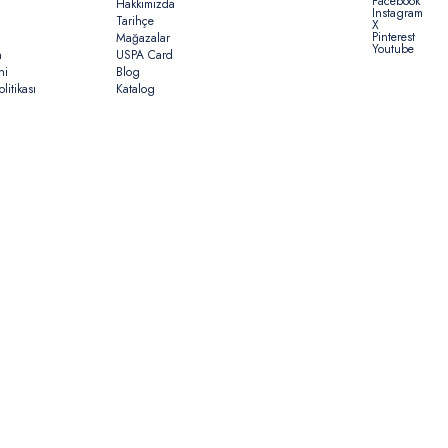
Facebook
Hakkımızda
Instagram
Tarihçe
X
Pinterest
Mağazalar
Youtube
n
USPA Card
ni
Blog
litikası
Katalog