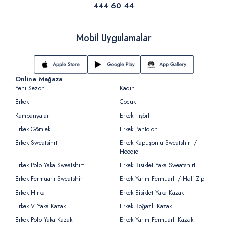
444 60 44
Mobil Uygulamalar
Online Mağaza
Yeni Sezon
Kadın
Erkek
Çocuk
Kampanyalar
Erkek Tişört
Erkek Gömlek
Erkek Pantolon
Erkek Sweatsihrt
Erkek Kapüşonlu Sweatshirt /
Hoodie
Erkek Polo Yaka Sweatshirt
Erkek Bisiklet Yaka Sweatshirt
Erkek Fermuarlı Sweatshirt
Erkek Yarım Fermuarlı / Half Zip
Erkek Hırka
Erkek Bisiklet Yaka Kazak
Erkek V Yaka Kazak
Erkek Boğazlı Kazak
Erkek Polo Yaka Kazak
Erkek Yarım Fermuarlı Kazak