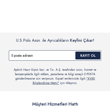
İç giyim, yüzme giyim, çorap gibi hijyenik ürün gruplarında kanun ve
Siparişinizin onaylanmasından sonra “Hesabım” bağlantısı üzerinden
yönetmelik hükümleri gereği değişim/iade yapılamamaktadır.
siparişlerinizi görüntüleyebilir, durumları hakkında bilgi sahibi olabilir
Detaylı Bilgi İçin Tıklayın
ve kargoya verildikten sonra kargo takibi yapabilirsiniz.
U.S.Polo Assn. ile Ayrıcalıkların
Keyfini Çıkar!
KAYIT OL
Aydınlı Hazır Giyim San. ve Tic. A.Ş. tarafından ürün, hizmet ve
kampanyalarla ilgili reklam, pazarlama ve bilgi amaçlı E-POSTA
gönderilmesine izin veriyorum. Kişisel verilerinizle ilgili
"KVKK
Bilgilendirme Metni"
için tıklayınız.
Müşteri Hizmetleri Hattı