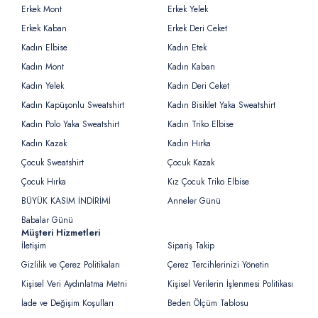
Erkek Mont
Erkek Yelek
Erkek Kaban
Erkek Deri Ceket
Kadın Elbise
Kadın Etek
Kadın Mont
Kadın Kaban
Kadın Yelek
Kadın Deri Ceket
Kadın Kapüşonlu Sweatshirt
Kadın Bisiklet Yaka Sweatshirt
Kadın Polo Yaka Sweatshirt
Kadın Triko Elbise
Kadın Kazak
Kadın Hırka
Çocuk Sweatshirt
Çocuk Kazak
Çocuk Hırka
Kız Çocuk Triko Elbise
BÜYÜK KASIM İNDİRİMİ
Anneler Günü
Babalar Günü
Müşteri Hizmetleri
İletişim
Sipariş Takip
Gizlilik ve Çerez Politikaları
Çerez Tercihlerinizi Yönetin
Kişisel Veri Aydınlatma Metni
Kişisel Verilerin İşlenmesi Politikası
İade ve Değişim Koşulları
Beden Ölçüm Tablosu