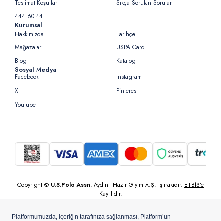
Teslimat Koşulları
Sıkça Sorulan Sorular
444 60 44
Kurumsal
Hakkımızda
Tarihçe
Mağazalar
USPA Card
Blog
Katalog
Sosyal Medya
Facebook
Instagram
X
Pinterest
Youtube
Copyright ©
U.S.Polo Assn.
Aydınlı Hazır Giyim A.Ş. iştirakidir.
ETBİS’e
Kayıtlıdır.