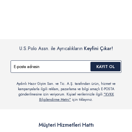
İç giyim, yüzme giyim, çorap gibi hijyenik ürün gruplarında kanun ve
Siparişinizin onaylanmasından sonra “Hesabım” bağlantısı üzerinden
yönetmelik hükümleri gereği değişim/iade yapılamamaktadır.
siparişlerinizi görüntüleyebilir, durumları hakkında bilgi sahibi olabilir
Detaylı Bilgi İçin Tıklayın
ve kargoya verildikten sonra kargo takibi yapabilirsiniz.
U.S.Polo Assn. ile Ayrıcalıkların
Keyfini Çıkar!
KAYIT OL
Aydınlı Hazır Giyim San. ve Tic. A.Ş. tarafından ürün, hizmet ve
kampanyalarla ilgili reklam, pazarlama ve bilgi amaçlı E-POSTA
gönderilmesine izin veriyorum. Kişisel verilerinizle ilgili
"KVKK
Bilgilendirme Metni"
için tıklayınız.
Müşteri Hizmetleri Hattı