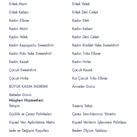
Erkek Mont
Erkek Yelek
Erkek Kaban
Erkek Deri Ceket
Kadın Elbise
Kadın Etek
Kadın Mont
Kadın Kaban
Kadın Yelek
Kadın Deri Ceket
Kadın Kapüşonlu Sweatshirt
Kadın Bisiklet Yaka Sweatshirt
Kadın Polo Yaka Sweatshirt
Kadın Triko Elbise
Kadın Kazak
Kadın Hırka
Çocuk Sweatshirt
Çocuk Kazak
Çocuk Hırka
Kız Çocuk Triko Elbise
BÜYÜK KASIM İNDİRİMİ
Anneler Günü
Babalar Günü
Müşteri Hizmetleri
İletişim
Sipariş Takip
Gizlilik ve Çerez Politikaları
Çerez Tercihlerinizi Yönetin
Kişisel Veri Aydınlatma Metni
Kişisel Verilerin İşlenmesi Politikası
İade ve Değişim Koşulları
Beden Ölçüm Tablosu