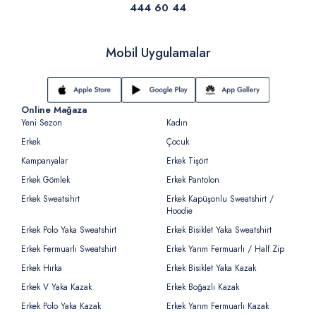
444 60 44
Mobil Uygulamalar
Online Mağaza
Yeni Sezon
Kadın
Erkek
Çocuk
Kampanyalar
Erkek Tişört
Erkek Gömlek
Erkek Pantolon
Erkek Sweatsihrt
Erkek Kapüşonlu Sweatshirt /
Hoodie
Erkek Polo Yaka Sweatshirt
Erkek Bisiklet Yaka Sweatshirt
Erkek Fermuarlı Sweatshirt
Erkek Yarım Fermuarlı / Half Zip
Erkek Hırka
Erkek Bisiklet Yaka Kazak
Erkek V Yaka Kazak
Erkek Boğazlı Kazak
Erkek Polo Yaka Kazak
Erkek Yarım Fermuarlı Kazak