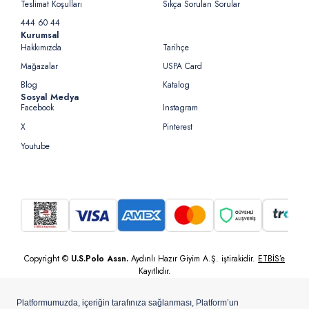
Teslimat Koşulları
Sıkça Sorulan Sorular
444 60 44
Kurumsal
Hakkımızda
Tarihçe
Mağazalar
USPA Card
Blog
Katalog
Sosyal Medya
Facebook
Instagram
X
Pinterest
Youtube
Copyright ©
U.S.Polo Assn.
Aydınlı Hazır Giyim A.Ş. iştirakidir.
ETBİS’e
Kayıtlıdır.