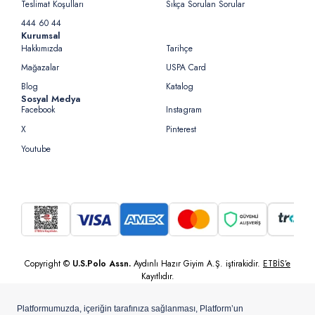
Teslimat Koşulları
Sıkça Sorulan Sorular
444 60 44
Kurumsal
Hakkımızda
Tarihçe
Mağazalar
USPA Card
Blog
Katalog
Sosyal Medya
Facebook
Instagram
X
Pinterest
Youtube
Copyright ©
U.S.Polo Assn.
Aydınlı Hazır Giyim A.Ş. iştirakidir.
ETBİS’e
Kayıtlıdır.