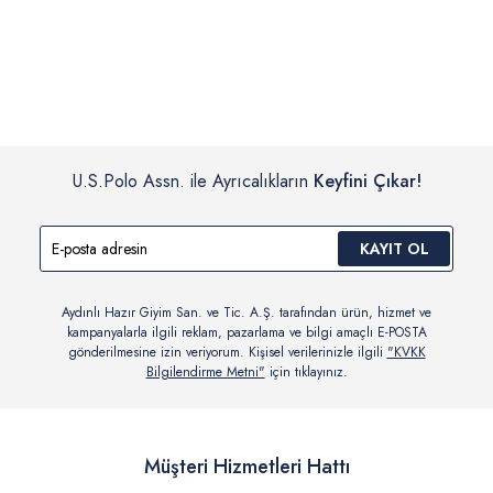
İç giyim, yüzme giyim, çorap gibi hijyenik ürün gruplarında kanun ve
Siparişinizin onaylanmasından sonra “Hesabım” bağlantısı üzerinden
yönetmelik hükümleri gereği değişim/iade yapılamamaktadır.
siparişlerinizi görüntüleyebilir, durumları hakkında bilgi sahibi olabilir
Detaylı Bilgi İçin Tıklayın
ve kargoya verildikten sonra kargo takibi yapabilirsiniz.
U.S.Polo Assn. ile Ayrıcalıkların
Keyfini Çıkar!
KAYIT OL
Aydınlı Hazır Giyim San. ve Tic. A.Ş. tarafından ürün, hizmet ve
kampanyalarla ilgili reklam, pazarlama ve bilgi amaçlı E-POSTA
gönderilmesine izin veriyorum. Kişisel verilerinizle ilgili
"KVKK
Bilgilendirme Metni"
için tıklayınız.
Müşteri Hizmetleri Hattı