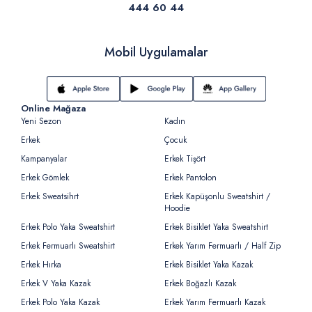
444 60 44
Mobil Uygulamalar
Online Mağaza
Yeni Sezon
Kadın
Erkek
Çocuk
Kampanyalar
Erkek Tişört
Erkek Gömlek
Erkek Pantolon
Erkek Sweatsihrt
Erkek Kapüşonlu Sweatshirt /
Hoodie
Erkek Polo Yaka Sweatshirt
Erkek Bisiklet Yaka Sweatshirt
Erkek Fermuarlı Sweatshirt
Erkek Yarım Fermuarlı / Half Zip
Erkek Hırka
Erkek Bisiklet Yaka Kazak
Erkek V Yaka Kazak
Erkek Boğazlı Kazak
Erkek Polo Yaka Kazak
Erkek Yarım Fermuarlı Kazak