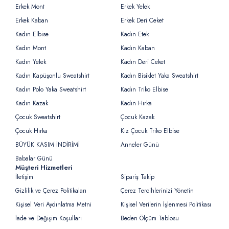
Erkek Mont
Erkek Yelek
Erkek Kaban
Erkek Deri Ceket
Kadın Elbise
Kadın Etek
Kadın Mont
Kadın Kaban
Kadın Yelek
Kadın Deri Ceket
Kadın Kapüşonlu Sweatshirt
Kadın Bisiklet Yaka Sweatshirt
Kadın Polo Yaka Sweatshirt
Kadın Triko Elbise
Kadın Kazak
Kadın Hırka
Çocuk Sweatshirt
Çocuk Kazak
Çocuk Hırka
Kız Çocuk Triko Elbise
BÜYÜK KASIM İNDİRİMİ
Anneler Günü
Babalar Günü
Müşteri Hizmetleri
İletişim
Sipariş Takip
Gizlilik ve Çerez Politikaları
Çerez Tercihlerinizi Yönetin
Kişisel Veri Aydınlatma Metni
Kişisel Verilerin İşlenmesi Politikası
İade ve Değişim Koşulları
Beden Ölçüm Tablosu