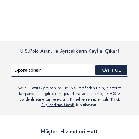
İç giyim, yüzme giyim, çorap gibi hijyenik ürün gruplarında kanun ve
Siparişinizin onaylanmasından sonra “Hesabım” bağlantısı üzerinden
yönetmelik hükümleri gereği değişim/iade yapılamamaktadır.
siparişlerinizi görüntüleyebilir, durumları hakkında bilgi sahibi olabilir
Detaylı Bilgi İçin Tıklayın
ve kargoya verildikten sonra kargo takibi yapabilirsiniz.
U.S.Polo Assn. ile Ayrıcalıkların
Keyfini Çıkar!
KAYIT OL
Aydınlı Hazır Giyim San. ve Tic. A.Ş. tarafından ürün, hizmet ve
kampanyalarla ilgili reklam, pazarlama ve bilgi amaçlı E-POSTA
gönderilmesine izin veriyorum. Kişisel verilerinizle ilgili
"KVKK
Bilgilendirme Metni"
için tıklayınız.
Müşteri Hizmetleri Hattı