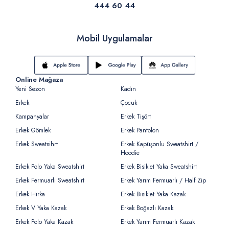
444 60 44
Mobil Uygulamalar
Online Mağaza
Yeni Sezon
Kadın
Erkek
Çocuk
Kampanyalar
Erkek Tişört
Erkek Gömlek
Erkek Pantolon
Erkek Sweatsihrt
Erkek Kapüşonlu Sweatshirt /
Hoodie
Erkek Polo Yaka Sweatshirt
Erkek Bisiklet Yaka Sweatshirt
Erkek Fermuarlı Sweatshirt
Erkek Yarım Fermuarlı / Half Zip
Erkek Hırka
Erkek Bisiklet Yaka Kazak
Erkek V Yaka Kazak
Erkek Boğazlı Kazak
Erkek Polo Yaka Kazak
Erkek Yarım Fermuarlı Kazak