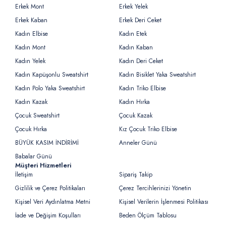
Erkek Mont
Erkek Yelek
Erkek Kaban
Erkek Deri Ceket
Kadın Elbise
Kadın Etek
Kadın Mont
Kadın Kaban
Kadın Yelek
Kadın Deri Ceket
Kadın Kapüşonlu Sweatshirt
Kadın Bisiklet Yaka Sweatshirt
Kadın Polo Yaka Sweatshirt
Kadın Triko Elbise
Kadın Kazak
Kadın Hırka
Çocuk Sweatshirt
Çocuk Kazak
Çocuk Hırka
Kız Çocuk Triko Elbise
BÜYÜK KASIM İNDİRİMİ
Anneler Günü
Babalar Günü
Müşteri Hizmetleri
İletişim
Sipariş Takip
Gizlilik ve Çerez Politikaları
Çerez Tercihlerinizi Yönetin
Kişisel Veri Aydınlatma Metni
Kişisel Verilerin İşlenmesi Politikası
İade ve Değişim Koşulları
Beden Ölçüm Tablosu