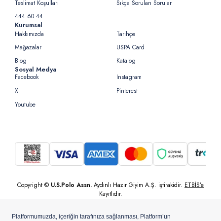
Teslimat Koşulları
Sıkça Sorulan Sorular
444 60 44
Kurumsal
Hakkımızda
Tarihçe
Mağazalar
USPA Card
Blog
Katalog
Sosyal Medya
Facebook
Instagram
X
Pinterest
Youtube
Copyright ©
U.S.Polo Assn.
Aydınlı Hazır Giyim A.Ş. iştirakidir.
ETBİS’e
Kayıtlıdır.