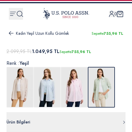
0
Kadın Yeşil Uzun Kollu Gömlek
Sepette
755,96 TL
2.099,95 TL
1.049,95 TL
Sepette
755,96 TL
Renk :
Yeşil
Ürün Bilgileri