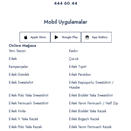
444 60 44
Mobil Uygulamalar
Online Mağaza
Yeni Sezon
Kadın
Erkek
Çocuk
Kampanyalar
Erkek Tişört
Erkek Gömlek
Erkek Pantolon
Erkek Sweatsihrt
Erkek Kapüşonlu Sweatshirt /
Hoodie
Erkek Polo Yaka Sweatshirt
Erkek Bisiklet Yaka Sweatshirt
Erkek Fermuarlı Sweatshirt
Erkek Yarım Fermuarlı / Half Zip
Erkek Hırka
Erkek Bisiklet Yaka Kazak
Erkek V Yaka Kazak
Erkek Boğazlı Kazak
Erkek Polo Yaka Kazak
Erkek Yarım Fermuarlı Kazak