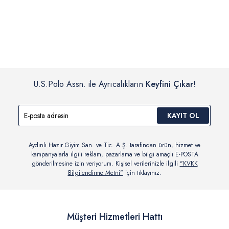
İç giyim, yüzme giyim, çorap gibi hijyenik ürün gruplarında kanun ve
Siparişinizin onaylanmasından sonra “Hesabım” bağlantısı üzerinden
yönetmelik hükümleri gereği değişim/iade yapılamamaktadır.
siparişlerinizi görüntüleyebilir, durumları hakkında bilgi sahibi olabilir
Detaylı Bilgi İçin Tıklayın
ve kargoya verildikten sonra kargo takibi yapabilirsiniz.
U.S.Polo Assn. ile Ayrıcalıkların
Keyfini Çıkar!
KAYIT OL
Aydınlı Hazır Giyim San. ve Tic. A.Ş. tarafından ürün, hizmet ve
kampanyalarla ilgili reklam, pazarlama ve bilgi amaçlı E-POSTA
gönderilmesine izin veriyorum. Kişisel verilerinizle ilgili
"KVKK
Bilgilendirme Metni"
için tıklayınız.
Müşteri Hizmetleri Hattı