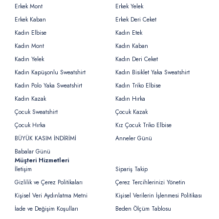
Erkek Mont
Erkek Yelek
Erkek Kaban
Erkek Deri Ceket
Kadın Elbise
Kadın Etek
Kadın Mont
Kadın Kaban
Kadın Yelek
Kadın Deri Ceket
Kadın Kapüşonlu Sweatshirt
Kadın Bisiklet Yaka Sweatshirt
Kadın Polo Yaka Sweatshirt
Kadın Triko Elbise
Kadın Kazak
Kadın Hırka
Çocuk Sweatshirt
Çocuk Kazak
Çocuk Hırka
Kız Çocuk Triko Elbise
BÜYÜK KASIM İNDİRİMİ
Anneler Günü
Babalar Günü
Müşteri Hizmetleri
İletişim
Sipariş Takip
Gizlilik ve Çerez Politikaları
Çerez Tercihlerinizi Yönetin
Kişisel Veri Aydınlatma Metni
Kişisel Verilerin İşlenmesi Politikası
İade ve Değişim Koşulları
Beden Ölçüm Tablosu