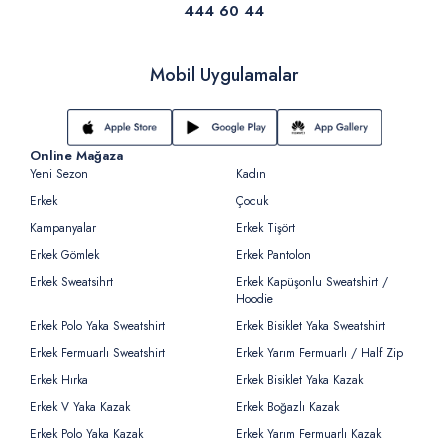
444 60 44
Mobil Uygulamalar
Online Mağaza
Yeni Sezon
Kadın
Erkek
Çocuk
Kampanyalar
Erkek Tişört
Erkek Gömlek
Erkek Pantolon
Erkek Sweatsihrt
Erkek Kapüşonlu Sweatshirt /
Hoodie
Erkek Polo Yaka Sweatshirt
Erkek Bisiklet Yaka Sweatshirt
Erkek Fermuarlı Sweatshirt
Erkek Yarım Fermuarlı / Half Zip
Erkek Hırka
Erkek Bisiklet Yaka Kazak
Erkek V Yaka Kazak
Erkek Boğazlı Kazak
Erkek Polo Yaka Kazak
Erkek Yarım Fermuarlı Kazak