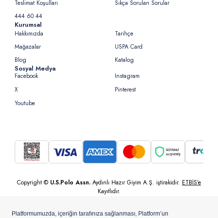
Teslimat Koşulları
Sıkça Sorulan Sorular
444 60 44
Kurumsal
Hakkımızda
Tarihçe
Mağazalar
USPA Card
Blog
Katalog
Sosyal Medya
Facebook
Instagram
X
Pinterest
Youtube
Copyright ©
U.S.Polo Assn.
Aydınlı Hazır Giyim A.Ş. iştirakidir.
ETBİS’e
Kayıtlıdır.