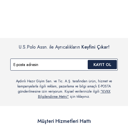
İç giyim, yüzme giyim, çorap gibi hijyenik ürün gruplarında kanun ve
Siparişinizin onaylanmasından sonra “Hesabım” bağlantısı üzerinden
yönetmelik hükümleri gereği değişim/iade yapılamamaktadır.
siparişlerinizi görüntüleyebilir, durumları hakkında bilgi sahibi olabilir
Detaylı Bilgi İçin Tıklayın
ve kargoya verildikten sonra kargo takibi yapabilirsiniz.
U.S.Polo Assn. ile Ayrıcalıkların
Keyfini Çıkar!
KAYIT OL
Aydınlı Hazır Giyim San. ve Tic. A.Ş. tarafından ürün, hizmet ve
kampanyalarla ilgili reklam, pazarlama ve bilgi amaçlı E-POSTA
gönderilmesine izin veriyorum. Kişisel verilerinizle ilgili
"KVKK
Bilgilendirme Metni"
için tıklayınız.
Müşteri Hizmetleri Hattı