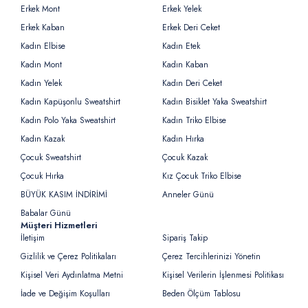
Erkek Mont
Erkek Yelek
Erkek Kaban
Erkek Deri Ceket
Kadın Elbise
Kadın Etek
Kadın Mont
Kadın Kaban
Kadın Yelek
Kadın Deri Ceket
Kadın Kapüşonlu Sweatshirt
Kadın Bisiklet Yaka Sweatshirt
Kadın Polo Yaka Sweatshirt
Kadın Triko Elbise
Kadın Kazak
Kadın Hırka
Çocuk Sweatshirt
Çocuk Kazak
Çocuk Hırka
Kız Çocuk Triko Elbise
BÜYÜK KASIM İNDİRİMİ
Anneler Günü
Babalar Günü
Müşteri Hizmetleri
İletişim
Sipariş Takip
Gizlilik ve Çerez Politikaları
Çerez Tercihlerinizi Yönetin
Kişisel Veri Aydınlatma Metni
Kişisel Verilerin İşlenmesi Politikası
İade ve Değişim Koşulları
Beden Ölçüm Tablosu