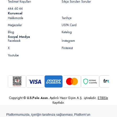
Teslimat Koşulları
Sıkça Sorulan Sorular
444 60 44
Kurumsal
Hakkımızda
Tarihçe
Mağazalar
USPA Card
Blog
Katalog
Sosyal Medya
Facebook
Instagram
X
Pinterest
Youtube
Copyright ©
U.S.Polo Assn.
Aydınlı Hazır Giyim A.Ş. iştirakidir.
ETBİS’e
Kayıtlıdır.