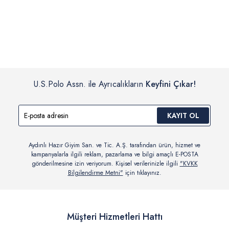
İç giyim, yüzme giyim, çorap gibi hijyenik ürün gruplarında kanun ve
Siparişinizin onaylanmasından sonra “Hesabım” bağlantısı üzerinden
yönetmelik hükümleri gereği değişim/iade yapılamamaktadır.
siparişlerinizi görüntüleyebilir, durumları hakkında bilgi sahibi olabilir
Detaylı Bilgi İçin Tıklayın
ve kargoya verildikten sonra kargo takibi yapabilirsiniz.
U.S.Polo Assn. ile Ayrıcalıkların
Keyfini Çıkar!
KAYIT OL
Aydınlı Hazır Giyim San. ve Tic. A.Ş. tarafından ürün, hizmet ve
kampanyalarla ilgili reklam, pazarlama ve bilgi amaçlı E-POSTA
gönderilmesine izin veriyorum. Kişisel verilerinizle ilgili
"KVKK
Bilgilendirme Metni"
için tıklayınız.
Müşteri Hizmetleri Hattı