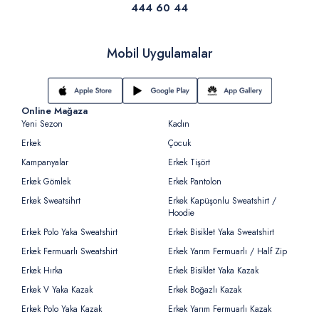
444 60 44
Mobil Uygulamalar
Online Mağaza
Yeni Sezon
Kadın
Erkek
Çocuk
Kampanyalar
Erkek Tişört
Erkek Gömlek
Erkek Pantolon
Erkek Sweatsihrt
Erkek Kapüşonlu Sweatshirt /
Hoodie
Erkek Polo Yaka Sweatshirt
Erkek Bisiklet Yaka Sweatshirt
Erkek Fermuarlı Sweatshirt
Erkek Yarım Fermuarlı / Half Zip
Erkek Hırka
Erkek Bisiklet Yaka Kazak
Erkek V Yaka Kazak
Erkek Boğazlı Kazak
Erkek Polo Yaka Kazak
Erkek Yarım Fermuarlı Kazak