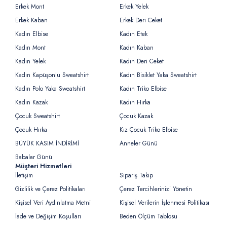
Erkek Mont
Erkek Yelek
Erkek Kaban
Erkek Deri Ceket
Kadın Elbise
Kadın Etek
Kadın Mont
Kadın Kaban
Kadın Yelek
Kadın Deri Ceket
Kadın Kapüşonlu Sweatshirt
Kadın Bisiklet Yaka Sweatshirt
Kadın Polo Yaka Sweatshirt
Kadın Triko Elbise
Kadın Kazak
Kadın Hırka
Çocuk Sweatshirt
Çocuk Kazak
Çocuk Hırka
Kız Çocuk Triko Elbise
BÜYÜK KASIM İNDİRİMİ
Anneler Günü
Babalar Günü
Müşteri Hizmetleri
İletişim
Sipariş Takip
Gizlilik ve Çerez Politikaları
Çerez Tercihlerinizi Yönetin
Kişisel Veri Aydınlatma Metni
Kişisel Verilerin İşlenmesi Politikası
İade ve Değişim Koşulları
Beden Ölçüm Tablosu