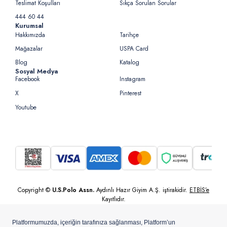
Teslimat Koşulları
Sıkça Sorulan Sorular
444 60 44
Kurumsal
Hakkımızda
Tarihçe
Mağazalar
USPA Card
Blog
Katalog
Sosyal Medya
Facebook
Instagram
X
Pinterest
Youtube
Copyright ©
U.S.Polo Assn.
Aydınlı Hazır Giyim A.Ş. iştirakidir.
ETBİS’e
Kayıtlıdır.