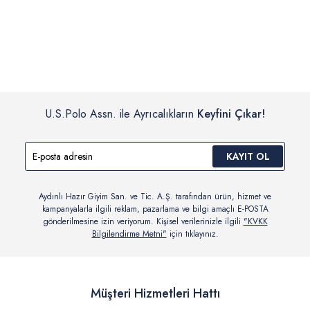
İç giyim, yüzme giyim, çorap gibi hijyenik ürün gruplarında kanun ve
Siparişinizin onaylanmasından sonra “Hesabım” bağlantısı üzerinden
yönetmelik hükümleri gereği değişim/iade yapılamamaktadır.
siparişlerinizi görüntüleyebilir, durumları hakkında bilgi sahibi olabilir
Detaylı Bilgi İçin Tıklayın
ve kargoya verildikten sonra kargo takibi yapabilirsiniz.
U.S.Polo Assn. ile Ayrıcalıkların
Keyfini Çıkar!
KAYIT OL
Aydınlı Hazır Giyim San. ve Tic. A.Ş. tarafından ürün, hizmet ve
kampanyalarla ilgili reklam, pazarlama ve bilgi amaçlı E-POSTA
gönderilmesine izin veriyorum. Kişisel verilerinizle ilgili
"KVKK
Bilgilendirme Metni"
için tıklayınız.
Müşteri Hizmetleri Hattı