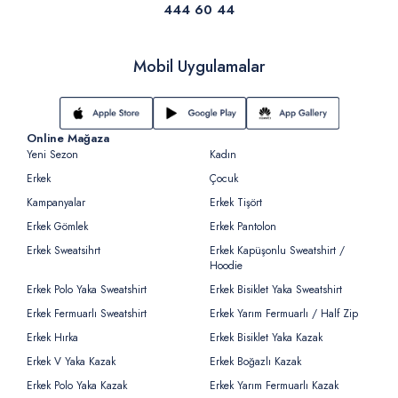
444 60 44
Mobil Uygulamalar
Online Mağaza
Yeni Sezon
Kadın
Erkek
Çocuk
Kampanyalar
Erkek Tişört
Erkek Gömlek
Erkek Pantolon
Erkek Sweatsihrt
Erkek Kapüşonlu Sweatshirt /
Hoodie
Erkek Polo Yaka Sweatshirt
Erkek Bisiklet Yaka Sweatshirt
Erkek Fermuarlı Sweatshirt
Erkek Yarım Fermuarlı / Half Zip
Erkek Hırka
Erkek Bisiklet Yaka Kazak
Erkek V Yaka Kazak
Erkek Boğazlı Kazak
Erkek Polo Yaka Kazak
Erkek Yarım Fermuarlı Kazak