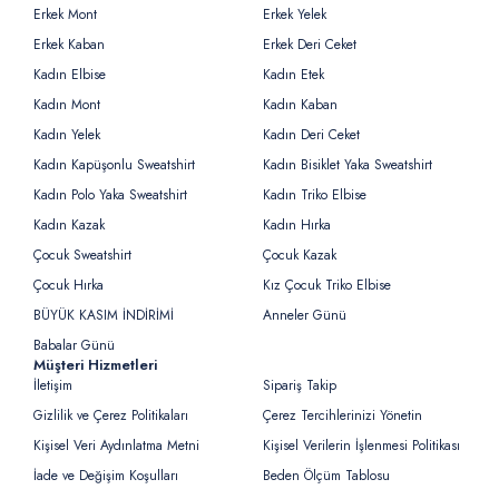
Erkek Mont
Erkek Yelek
Erkek Kaban
Erkek Deri Ceket
Kadın Elbise
Kadın Etek
Kadın Mont
Kadın Kaban
Kadın Yelek
Kadın Deri Ceket
Kadın Kapüşonlu Sweatshirt
Kadın Bisiklet Yaka Sweatshirt
Kadın Polo Yaka Sweatshirt
Kadın Triko Elbise
Kadın Kazak
Kadın Hırka
Çocuk Sweatshirt
Çocuk Kazak
Çocuk Hırka
Kız Çocuk Triko Elbise
BÜYÜK KASIM İNDİRİMİ
Anneler Günü
Babalar Günü
Müşteri Hizmetleri
İletişim
Sipariş Takip
Gizlilik ve Çerez Politikaları
Çerez Tercihlerinizi Yönetin
Kişisel Veri Aydınlatma Metni
Kişisel Verilerin İşlenmesi Politikası
İade ve Değişim Koşulları
Beden Ölçüm Tablosu