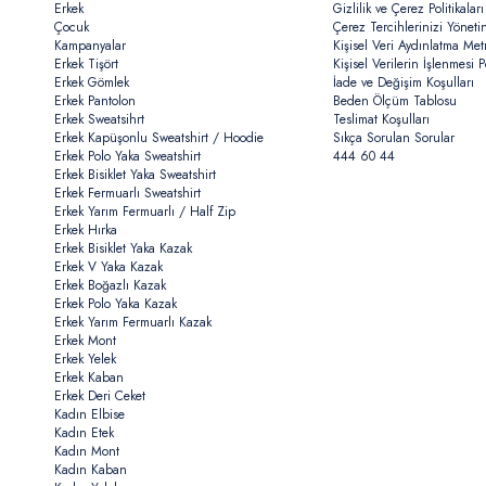
Erkek
Gizlilik ve Çerez Politikaları
Çocuk
Çerez Tercihlerinizi Yöneti
Kampanyalar
Kişisel Veri Aydınlatma Met
Erkek Tişört
Kişisel Verilerin İşlenmesi Po
Erkek Gömlek
İade ve Değişim Koşulları
Erkek Pantolon
Beden Ölçüm Tablosu
Erkek Sweatsihrt
Teslimat Koşulları
Erkek Kapüşonlu Sweatshirt / Hoodie
Sıkça Sorulan Sorular
Erkek Polo Yaka Sweatshirt
444 60 44
Erkek Bisiklet Yaka Sweatshirt
Erkek Fermuarlı Sweatshirt
Erkek Yarım Fermuarlı / Half Zip
Erkek Hırka
Erkek Bisiklet Yaka Kazak
Erkek V Yaka Kazak
Erkek Boğazlı Kazak
Erkek Polo Yaka Kazak
Erkek Yarım Fermuarlı Kazak
Erkek Mont
Erkek Yelek
Erkek Kaban
Erkek Deri Ceket
Kadın Elbise
Kadın Etek
Kadın Mont
Kadın Kaban