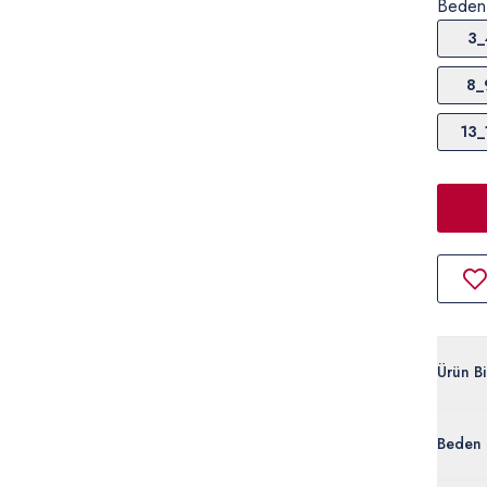
Beden
3_
8_
13_
Ürün Bil
G084S
Beden 
%88 Pam
50316