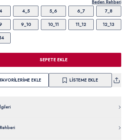
Beden Rehberi
4
4_5
5_6
6_7
7_8
9
9_10
10_11
11_12
12_13
14
SEPETE EKLE
FAVORILERIME EKLE
LISTEME EKLE
gileri
Z0OP.000.PU-8215.VR033
Rehberi
uk %12 Poliester
892-VR033