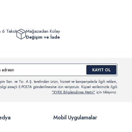
ten sonra kargo takibi yapabilirsiniz.
 6 Taksit
Mağazadan Kolay
Değişim ve İade
KAYIT OL
yim San. ve Tic. A.Ş. tarafından ürün, hizmet ve kampanyalarla ilgili reklam,
ilgi amaçlı E-POSTA gönderilmesine izin veriyorum. Kişisel verilerinizle ilgili
"KVKK Bilgilendirme Metni"
için tıklayınız.
edya
Mobil Uygulamalar