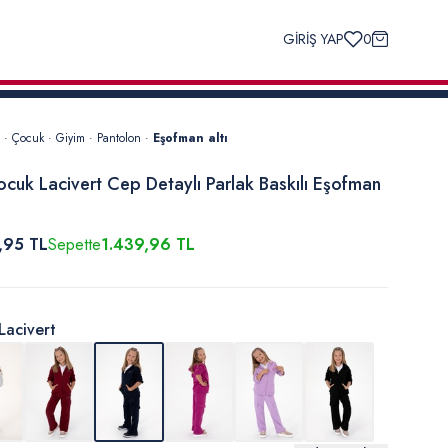
GİRİŞ YAP
0
·
Çocuk
·
Giyim
·
Pantolon
·
Eşofman altı
ocuk Lacivert Cep Detaylı Parlak Baskılı Eşofman
,95 TL
Sepette
1.439,96 TL
Lacivert