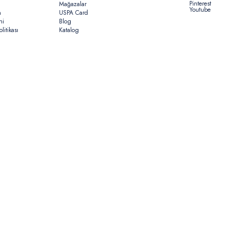
Pinterest
Mağazalar
Youtube
n
USPA Card
ni
Blog
litikası
Katalog