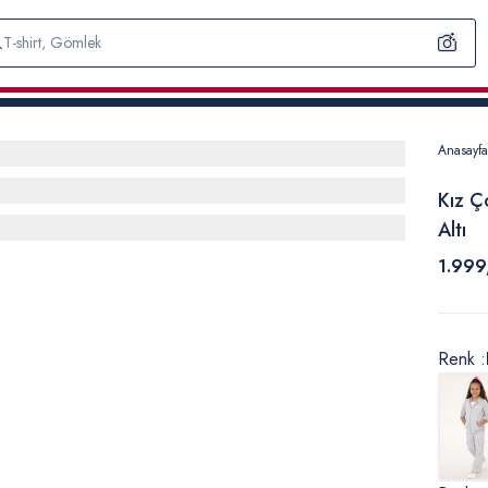
Anasayfa
Kız Ç
Altı
1.999
Renk :