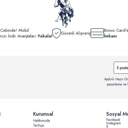
verildik
r Cebinde! Mobil
Bonus Card’a
Güvenli Alışveriş
zı İndir Avanjtaları
Yakala!
İmkanı
Aydınlı Hazır Gi
pazarlama ve b
i
Kurumsal
Sosyal M
Facebook
Hakkımızda
Instagram
Tarihçe
X