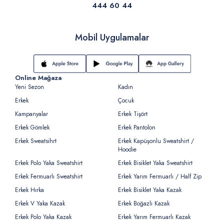
444 60 44
Mobil Uygulamalar
Online Mağaza
Yeni Sezon
Kadın
Erkek
Çocuk
Kampanyalar
Erkek Tişört
Erkek Gömlek
Erkek Pantolon
Erkek Sweatsihrt
Erkek Kapüşonlu Sweatshirt /
Hoodie
Erkek Polo Yaka Sweatshirt
Erkek Bisiklet Yaka Sweatshirt
Erkek Fermuarlı Sweatshirt
Erkek Yarım Fermuarlı / Half Zip
Erkek Hırka
Erkek Bisiklet Yaka Kazak
Erkek V Yaka Kazak
Erkek Boğazlı Kazak
Erkek Polo Yaka Kazak
Erkek Yarım Fermuarlı Kazak