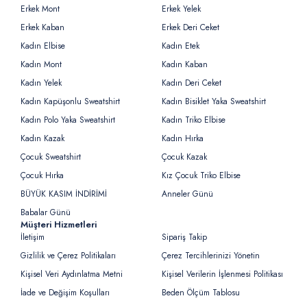
Erkek Mont
Erkek Yelek
Erkek Kaban
Erkek Deri Ceket
Kadın Elbise
Kadın Etek
Kadın Mont
Kadın Kaban
Kadın Yelek
Kadın Deri Ceket
Kadın Kapüşonlu Sweatshirt
Kadın Bisiklet Yaka Sweatshirt
Kadın Polo Yaka Sweatshirt
Kadın Triko Elbise
Kadın Kazak
Kadın Hırka
Çocuk Sweatshirt
Çocuk Kazak
Çocuk Hırka
Kız Çocuk Triko Elbise
BÜYÜK KASIM İNDİRİMİ
Anneler Günü
Babalar Günü
Müşteri Hizmetleri
İletişim
Sipariş Takip
Gizlilik ve Çerez Politikaları
Çerez Tercihlerinizi Yönetin
Kişisel Veri Aydınlatma Metni
Kişisel Verilerin İşlenmesi Politikası
İade ve Değişim Koşulları
Beden Ölçüm Tablosu