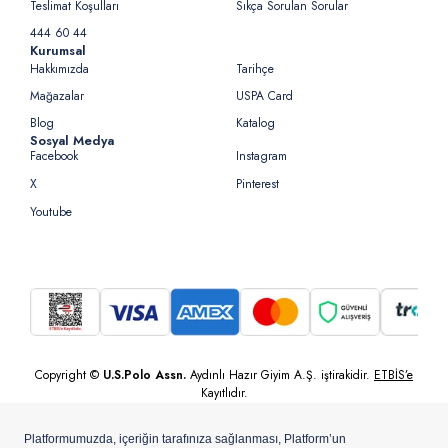
Teslimat Koşulları
Sıkça Sorulan Sorular
444 60 44
Kurumsal
Hakkımızda
Tarihçe
Mağazalar
USPA Card
Blog
Katalog
Sosyal Medya
Facebook
Instagram
X
Pinterest
Youtube
Copyright ©
U.S.Polo Assn.
Aydınlı Hazır Giyim A.Ş. iştirakidir.
ETBİS’e
Kayıtlıdır.