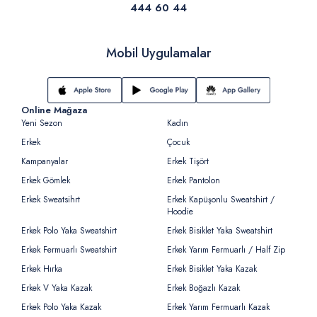
444 60 44
Mobil Uygulamalar
Online Mağaza
Yeni Sezon
Kadın
Erkek
Çocuk
Kampanyalar
Erkek Tişört
Erkek Gömlek
Erkek Pantolon
Erkek Sweatsihrt
Erkek Kapüşonlu Sweatshirt /
Hoodie
Erkek Polo Yaka Sweatshirt
Erkek Bisiklet Yaka Sweatshirt
Erkek Fermuarlı Sweatshirt
Erkek Yarım Fermuarlı / Half Zip
Erkek Hırka
Erkek Bisiklet Yaka Kazak
Erkek V Yaka Kazak
Erkek Boğazlı Kazak
Erkek Polo Yaka Kazak
Erkek Yarım Fermuarlı Kazak