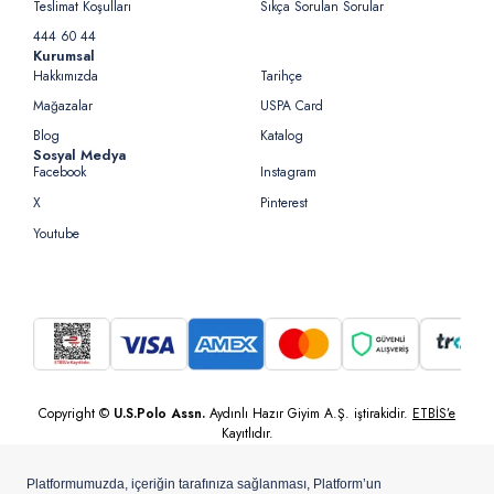
Teslimat Koşulları
Sıkça Sorulan Sorular
444 60 44
Kurumsal
Hakkımızda
Tarihçe
Mağazalar
USPA Card
Blog
Katalog
Sosyal Medya
Facebook
Instagram
X
Pinterest
Youtube
Copyright ©
U.S.Polo Assn.
Aydınlı Hazır Giyim A.Ş. iştirakidir.
ETBİS’e
Kayıtlıdır.