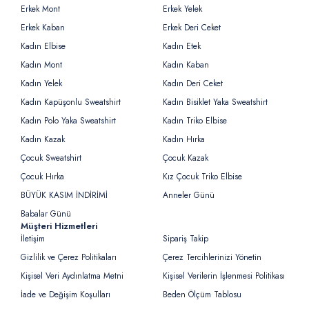
Erkek Mont
Erkek Yelek
Erkek Kaban
Erkek Deri Ceket
Kadın Elbise
Kadın Etek
Kadın Mont
Kadın Kaban
Kadın Yelek
Kadın Deri Ceket
Kadın Kapüşonlu Sweatshirt
Kadın Bisiklet Yaka Sweatshirt
Kadın Polo Yaka Sweatshirt
Kadın Triko Elbise
Kadın Kazak
Kadın Hırka
Çocuk Sweatshirt
Çocuk Kazak
Çocuk Hırka
Kız Çocuk Triko Elbise
BÜYÜK KASIM İNDİRİMİ
Anneler Günü
Babalar Günü
Müşteri Hizmetleri
İletişim
Sipariş Takip
Gizlilik ve Çerez Politikaları
Çerez Tercihlerinizi Yönetin
Kişisel Veri Aydınlatma Metni
Kişisel Verilerin İşlenmesi Politikası
İade ve Değişim Koşulları
Beden Ölçüm Tablosu