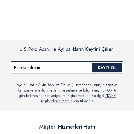
İç giyim, yüzme giyim, çorap gibi hijyenik ürün gruplarında kanun ve
Siparişinizin onaylanmasından sonra “Hesabım” bağlantısı üzerinden
yönetmelik hükümleri gereği değişim/iade yapılamamaktadır.
siparişlerinizi görüntüleyebilir, durumları hakkında bilgi sahibi olabilir
Detaylı Bilgi İçin Tıklayın
ve kargoya verildikten sonra kargo takibi yapabilirsiniz.
U.S.Polo Assn. ile Ayrıcalıkların
Keyfini Çıkar!
KAYIT OL
Aydınlı Hazır Giyim San. ve Tic. A.Ş. tarafından ürün, hizmet ve
kampanyalarla ilgili reklam, pazarlama ve bilgi amaçlı E-POSTA
gönderilmesine izin veriyorum. Kişisel verilerinizle ilgili
"KVKK
Bilgilendirme Metni"
için tıklayınız.
Müşteri Hizmetleri Hattı