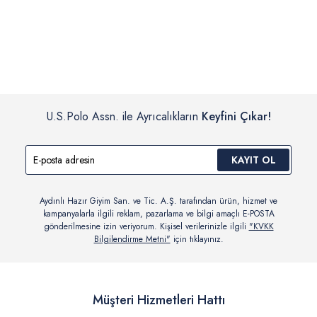
İç giyim, yüzme giyim, çorap gibi hijyenik ürün gruplarında kanun ve
Siparişinizin onaylanmasından sonra “Hesabım” bağlantısı üzerinden
yönetmelik hükümleri gereği değişim/iade yapılamamaktadır.
siparişlerinizi görüntüleyebilir, durumları hakkında bilgi sahibi olabilir
Detaylı Bilgi İçin Tıklayın
ve kargoya verildikten sonra kargo takibi yapabilirsiniz.
U.S.Polo Assn. ile Ayrıcalıkların
Keyfini Çıkar!
KAYIT OL
Aydınlı Hazır Giyim San. ve Tic. A.Ş. tarafından ürün, hizmet ve
kampanyalarla ilgili reklam, pazarlama ve bilgi amaçlı E-POSTA
gönderilmesine izin veriyorum. Kişisel verilerinizle ilgili
"KVKK
Bilgilendirme Metni"
için tıklayınız.
Müşteri Hizmetleri Hattı