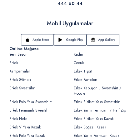
444 60 44
Mobil Uygulamalar
Online Mağaza
Yeni Sezon
Kadın
Erkek
Çocuk
Kampanyalar
Erkek Tişört
Erkek Gömlek
Erkek Pantolon
Erkek Sweatsihrt
Erkek Kapüşonlu Sweatshirt /
Hoodie
Erkek Polo Yaka Sweatshirt
Erkek Bisiklet Yaka Sweatshirt
Erkek Fermuarlı Sweatshirt
Erkek Yarım Fermuarlı / Half Zip
Erkek Hırka
Erkek Bisiklet Yaka Kazak
Erkek V Yaka Kazak
Erkek Boğazlı Kazak
Erkek Polo Yaka Kazak
Erkek Yarım Fermuarlı Kazak