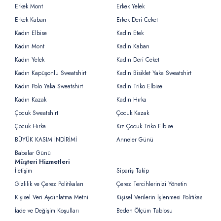
Erkek Mont
Erkek Yelek
Erkek Kaban
Erkek Deri Ceket
Kadın Elbise
Kadın Etek
Kadın Mont
Kadın Kaban
Kadın Yelek
Kadın Deri Ceket
Kadın Kapüşonlu Sweatshirt
Kadın Bisiklet Yaka Sweatshirt
Kadın Polo Yaka Sweatshirt
Kadın Triko Elbise
Kadın Kazak
Kadın Hırka
Çocuk Sweatshirt
Çocuk Kazak
Çocuk Hırka
Kız Çocuk Triko Elbise
BÜYÜK KASIM İNDİRİMİ
Anneler Günü
Babalar Günü
Müşteri Hizmetleri
İletişim
Sipariş Takip
Gizlilik ve Çerez Politikaları
Çerez Tercihlerinizi Yönetin
Kişisel Veri Aydınlatma Metni
Kişisel Verilerin İşlenmesi Politikası
İade ve Değişim Koşulları
Beden Ölçüm Tablosu