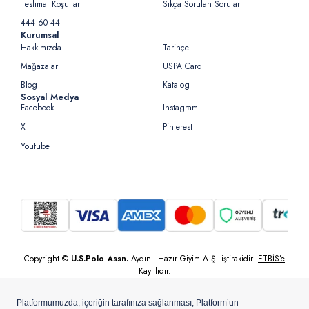
Teslimat Koşulları
Sıkça Sorulan Sorular
444 60 44
Kurumsal
Hakkımızda
Tarihçe
Mağazalar
USPA Card
Blog
Katalog
Sosyal Medya
Facebook
Instagram
X
Pinterest
Youtube
Copyright ©
U.S.Polo Assn.
Aydınlı Hazır Giyim A.Ş. iştirakidir.
ETBİS’e
Kayıtlıdır.