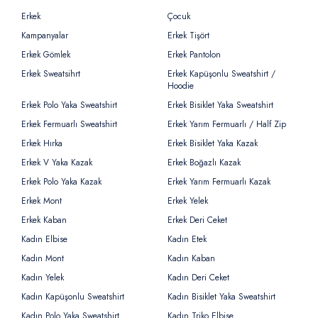
Erkek
Çocuk
Kampanyalar
Erkek Tişört
Erkek Gömlek
Erkek Pantolon
Erkek Sweatsihrt
Erkek Kapüşonlu Sweatshirt /
Hoodie
Erkek Polo Yaka Sweatshirt
Erkek Bisiklet Yaka Sweatshirt
Erkek Fermuarlı Sweatshirt
Erkek Yarım Fermuarlı / Half Zip
Erkek Hırka
Erkek Bisiklet Yaka Kazak
Erkek V Yaka Kazak
Erkek Boğazlı Kazak
Erkek Polo Yaka Kazak
Erkek Yarım Fermuarlı Kazak
Erkek Mont
Erkek Yelek
Erkek Kaban
Erkek Deri Ceket
Kadın Elbise
Kadın Etek
Kadın Mont
Kadın Kaban
Kadın Yelek
Kadın Deri Ceket
Kadın Kapüşonlu Sweatshirt
Kadın Bisiklet Yaka Sweatshirt
Kadın Polo Yaka Sweatshirt
Kadın Triko Elbise