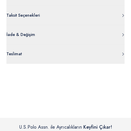
Taksit Seçenekleri
İade & Değişim
Orijinal ambalajı, bant, mühür, paket gibi koruyucu unsurları
Teslimat
açılmamış ürünlerde
30 gün içinde
tr.uspoloassn.com’dan
ücretsiz iade
edilebilir.
Siparişleriniz 1-3 iş günü içerisinde kargoya verilecektir. (Pazar
günleri, yoğun kampanya dönemleri ve resmi tatiller hariçtir.)
İç giyim, yüzme giyim, çorap gibi hijyenik ürün gruplarında kanun ve
Siparişinizin onaylanmasından sonra “Hesabım” bağlantısı üzerinden
yönetmelik hükümleri gereği değişim/iade yapılamamaktadır.
siparişlerinizi görüntüleyebilir, durumları hakkında bilgi sahibi olabilir
Detaylı Bilgi İçin Tıklayın
ve kargoya verildikten sonra kargo takibi yapabilirsiniz.
U.S.Polo Assn. ile Ayrıcalıkların
Keyfini Çıkar!