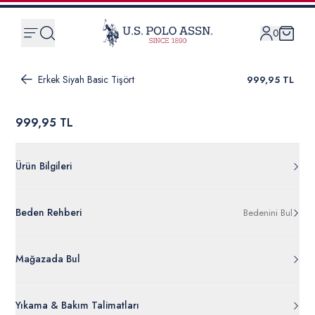
0
Erkek Siyah Basic Tişört
999,95 TL
999,95 TL
Ürün Bilgileri
G081SZ011.000.1847795.VR046
Beden Rehberi
Bedenini Bul
%100 Pamuk
50284638-VR046
Ürün Bilgileri Ayrıntılarını Görüntüle
Mağazada Bul
Yıkama & Bakım Talimatları