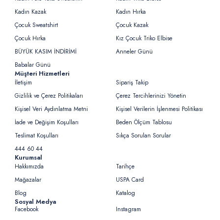
Kadın Kazak
Kadın Hırka
Çocuk Sweatshirt
Çocuk Kazak
Çocuk Hırka
Kız Çocuk Triko Elbise
BÜYÜK KASIM İNDİRİMİ
Anneler Günü
Babalar Günü
Müşteri Hizmetleri
İletişim
Sipariş Takip
Gizlilik ve Çerez Politikaları
Çerez Tercihlerinizi Yönetin
Kişisel Veri Aydınlatma Metni
Kişisel Verilerin İşlenmesi Politikası
İade ve Değişim Koşulları
Beden Ölçüm Tablosu
Teslimat Koşulları
Sıkça Sorulan Sorular
444 60 44
Kurumsal
Hakkımızda
Tarihçe
Mağazalar
USPA Card
Blog
Katalog
Sosyal Medya
Facebook
Instagram