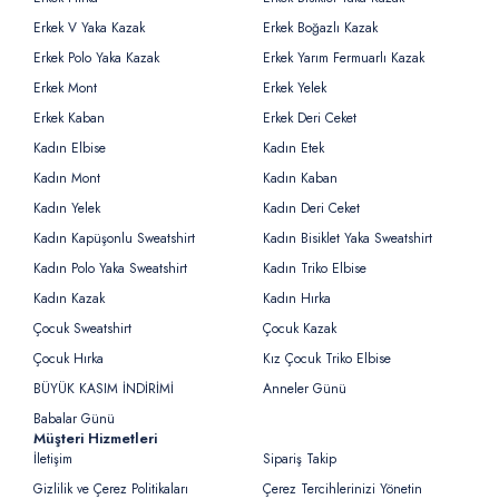
Erkek V Yaka Kazak
Erkek Boğazlı Kazak
Erkek Polo Yaka Kazak
Erkek Yarım Fermuarlı Kazak
Erkek Mont
Erkek Yelek
Erkek Kaban
Erkek Deri Ceket
Kadın Elbise
Kadın Etek
Kadın Mont
Kadın Kaban
Kadın Yelek
Kadın Deri Ceket
Kadın Kapüşonlu Sweatshirt
Kadın Bisiklet Yaka Sweatshirt
Kadın Polo Yaka Sweatshirt
Kadın Triko Elbise
Kadın Kazak
Kadın Hırka
Çocuk Sweatshirt
Çocuk Kazak
Çocuk Hırka
Kız Çocuk Triko Elbise
BÜYÜK KASIM İNDİRİMİ
Anneler Günü
Babalar Günü
Müşteri Hizmetleri
İletişim
Sipariş Takip
Gizlilik ve Çerez Politikaları
Çerez Tercihlerinizi Yönetin