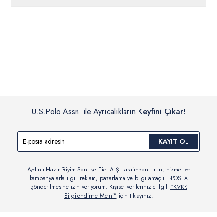
ücretsiz iade
edilebilir.
Siparişleriniz 1-3 iş günü içerisinde kargoya verilecektir. (Pazar
günleri, yoğun kampanya dönemleri ve resmi tatiller hariçtir.)
İç giyim, yüzme giyim, çorap gibi hijyenik ürün gruplarında kanun ve
Siparişinizin onaylanmasından sonra “Hesabım” bağlantısı üzerinden
yönetmelik hükümleri gereği değişim/iade yapılamamaktadır.
siparişlerinizi görüntüleyebilir, durumları hakkında bilgi sahibi olabilir
Detaylı Bilgi İçin Tıklayın
ve kargoya verildikten sonra kargo takibi yapabilirsiniz.
U.S.Polo Assn. ile Ayrıcalıkların
Keyfini Çıkar!
KAYIT OL
Aydınlı Hazır Giyim San. ve Tic. A.Ş. tarafından ürün, hizmet ve
kampanyalarla ilgili reklam, pazarlama ve bilgi amaçlı E-POSTA
gönderilmesine izin veriyorum. Kişisel verilerinizle ilgili
"KVKK
Bilgilendirme Metni"
için tıklayınız.