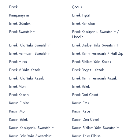
Erkek
Çocuk
Kampanyalar
Erkek Tişört
Erkek Gömlek
Erkek Pantolon
Erkek Sweatsihrt
Erkek Kapüşonlu Sweatshirt /
Hoodie
Erkek Polo Yaka Sweatshirt
Erkek Bisiklet Yaka Sweatshirt
Erkek Fermuarlı Sweatshirt
Erkek Yarım Fermuarlı / Half Zip
Erkek Hırka
Erkek Bisiklet Yaka Kazak
Erkek V Yaka Kazak
Erkek Boğazlı Kazak
Erkek Polo Yaka Kazak
Erkek Yarım Fermuarlı Kazak
Erkek Mont
Erkek Yelek
Erkek Kaban
Erkek Deri Ceket
Kadın Elbise
Kadın Etek
Kadın Mont
Kadın Kaban
Kadın Yelek
Kadın Deri Ceket
Kadın Kapüşonlu Sweatshirt
Kadın Bisiklet Yaka Sweatshirt
Kadın Polo Yaka Sweatshirt
Kadın Triko Elbise