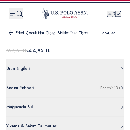
0
Erkek Çocuk Nar Çiçeği Bisiklet Yaka Tişört
554,95 TL
699,95 TL
554,95 TL
Ürün Bilgileri
G083SZ011.000.1890723.VR039
Beden Rehberi
Bedenini Bul
%100 Pamuk
50288062-VR039
Ürün Bilgileri Ayrıntılarını Görüntüle
Mağazada Bul
Yıkama & Bakım Talimatları