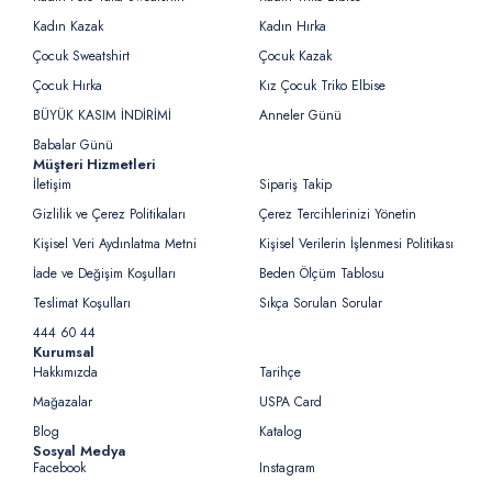
Kadın Kazak
Kadın Hırka
Çocuk Sweatshirt
Çocuk Kazak
Çocuk Hırka
Kız Çocuk Triko Elbise
BÜYÜK KASIM İNDİRİMİ
Anneler Günü
Babalar Günü
Müşteri Hizmetleri
İletişim
Sipariş Takip
Gizlilik ve Çerez Politikaları
Çerez Tercihlerinizi Yönetin
Kişisel Veri Aydınlatma Metni
Kişisel Verilerin İşlenmesi Politikası
İade ve Değişim Koşulları
Beden Ölçüm Tablosu
Teslimat Koşulları
Sıkça Sorulan Sorular
444 60 44
Kurumsal
Hakkımızda
Tarihçe
Mağazalar
USPA Card
Blog
Katalog
Sosyal Medya
Facebook
Instagram