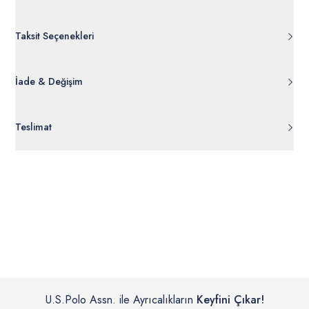
Taksit Seçenekleri
İade & Değişim
Orijinal ambalajı, bant, mühür, paket gibi koruyucu unsurları
Teslimat
açılmamış ürünlerde
30 gün içinde
tr.uspoloassn.com’dan
ücretsiz iade
edilebilir.
Siparişleriniz 1-3 iş günü içerisinde kargoya verilecektir. (Pazar
günleri, yoğun kampanya dönemleri ve resmi tatiller hariçtir.)
İç giyim, yüzme giyim, çorap gibi hijyenik ürün gruplarında kanun ve
Siparişinizin onaylanmasından sonra “Hesabım” bağlantısı üzerinden
yönetmelik hükümleri gereği değişim/iade yapılamamaktadır.
siparişlerinizi görüntüleyebilir, durumları hakkında bilgi sahibi olabilir
Detaylı Bilgi İçin Tıklayın
ve kargoya verildikten sonra kargo takibi yapabilirsiniz.
U.S.Polo Assn. ile Ayrıcalıkların
Keyfini Çıkar!