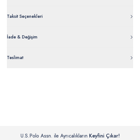
Taksit Seçenekleri
İade & Değişim
Orijinal ambalajı, bant, mühür, paket gibi koruyucu unsurları
Teslimat
açılmamış ürünlerde
30 gün içinde
tr.uspoloassn.com’dan
ücretsiz iade
edilebilir.
Siparişleriniz 1-3 iş günü içerisinde kargoya verilecektir. (Pazar
günleri, yoğun kampanya dönemleri ve resmi tatiller hariçtir.)
İç giyim, yüzme giyim, çorap gibi hijyenik ürün gruplarında kanun ve
Siparişinizin onaylanmasından sonra “Hesabım” bağlantısı üzerinden
yönetmelik hükümleri gereği değişim/iade yapılamamaktadır.
siparişlerinizi görüntüleyebilir, durumları hakkında bilgi sahibi olabilir
Detaylı Bilgi İçin Tıklayın
ve kargoya verildikten sonra kargo takibi yapabilirsiniz.
U.S.Polo Assn. ile Ayrıcalıkların
Keyfini Çıkar!