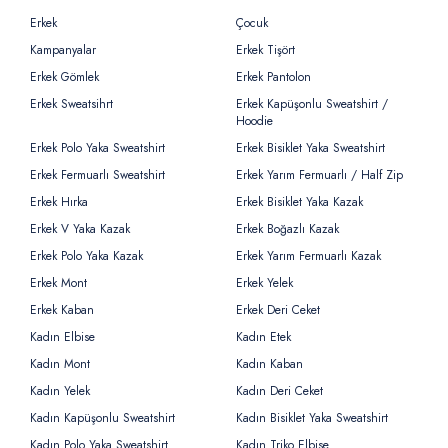
Erkek
Çocuk
Kampanyalar
Erkek Tişört
Erkek Gömlek
Erkek Pantolon
Erkek Sweatsihrt
Erkek Kapüşonlu Sweatshirt /
Hoodie
Erkek Polo Yaka Sweatshirt
Erkek Bisiklet Yaka Sweatshirt
Erkek Fermuarlı Sweatshirt
Erkek Yarım Fermuarlı / Half Zip
Erkek Hırka
Erkek Bisiklet Yaka Kazak
Erkek V Yaka Kazak
Erkek Boğazlı Kazak
Erkek Polo Yaka Kazak
Erkek Yarım Fermuarlı Kazak
Erkek Mont
Erkek Yelek
Erkek Kaban
Erkek Deri Ceket
Kadın Elbise
Kadın Etek
Kadın Mont
Kadın Kaban
Kadın Yelek
Kadın Deri Ceket
Kadın Kapüşonlu Sweatshirt
Kadın Bisiklet Yaka Sweatshirt
Kadın Polo Yaka Sweatshirt
Kadın Triko Elbise