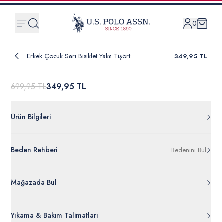
0
Erkek Çocuk Sarı Bisiklet Yaka Tişört
349,95 TL
699,95 TL
349,95 TL
Ürün Bilgileri
G083SZ011.000.1890723.VR044
Beden Rehberi
Bedenini Bul
%100 Pamuk
50288062-VR044
Ürün Bilgileri Ayrıntılarını Görüntüle
Mağazada Bul
Yıkama & Bakım Talimatları