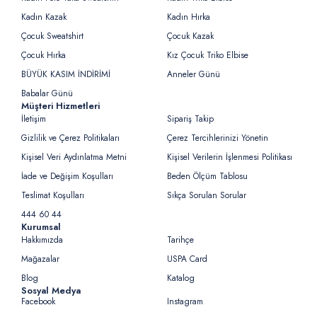
Kadın Kazak
Kadın Hırka
Çocuk Sweatshirt
Çocuk Kazak
Çocuk Hırka
Kız Çocuk Triko Elbise
BÜYÜK KASIM İNDİRİMİ
Anneler Günü
Babalar Günü
Müşteri Hizmetleri
İletişim
Sipariş Takip
Gizlilik ve Çerez Politikaları
Çerez Tercihlerinizi Yönetin
Kişisel Veri Aydınlatma Metni
Kişisel Verilerin İşlenmesi Politikası
İade ve Değişim Koşulları
Beden Ölçüm Tablosu
Teslimat Koşulları
Sıkça Sorulan Sorular
444 60 44
Kurumsal
Hakkımızda
Tarihçe
Mağazalar
USPA Card
Blog
Katalog
Sosyal Medya
Facebook
Instagram