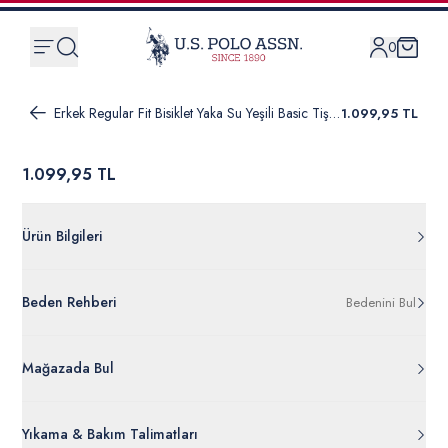
0
Erkek Regular Fit Bisiklet Yaka Su Yeşili Basic Tişört
1.099,95 TL
1.099,95 TL
Ürün Bilgileri
G081SZ011.000.1847812.VR083
Beden Rehberi
Bedenini Bul
%100 Pamuk
50284640-VR083
Ürün Bilgileri Ayrıntılarını Görüntüle
Mağazada Bul
Yıkama & Bakım Talimatları