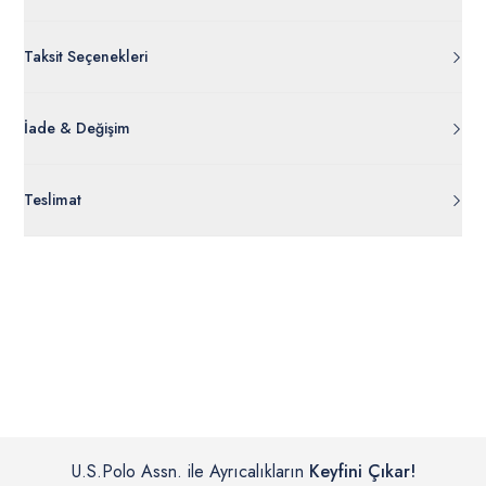
Taksit Seçenekleri
İade & Değişim
Orijinal ambalajı, bant, mühür, paket gibi koruyucu unsurları
Teslimat
açılmamış ürünlerde
30 gün içinde
tr.uspoloassn.com’dan
ücretsiz iade
edilebilir.
Siparişleriniz 1-3 iş günü içerisinde kargoya verilecektir. (Pazar
günleri, yoğun kampanya dönemleri ve resmi tatiller hariçtir.)
İç giyim, yüzme giyim, çorap gibi hijyenik ürün gruplarında kanun ve
Siparişinizin onaylanmasından sonra “Hesabım” bağlantısı üzerinden
yönetmelik hükümleri gereği değişim/iade yapılamamaktadır.
siparişlerinizi görüntüleyebilir, durumları hakkında bilgi sahibi olabilir
Detaylı Bilgi İçin Tıklayın
ve kargoya verildikten sonra kargo takibi yapabilirsiniz.
U.S.Polo Assn. ile Ayrıcalıkların
Keyfini Çıkar!