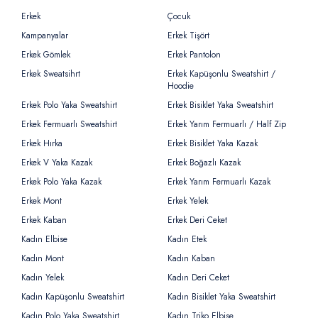
Erkek
Çocuk
Kampanyalar
Erkek Tişört
Erkek Gömlek
Erkek Pantolon
Erkek Sweatsihrt
Erkek Kapüşonlu Sweatshirt /
Hoodie
Erkek Polo Yaka Sweatshirt
Erkek Bisiklet Yaka Sweatshirt
Erkek Fermuarlı Sweatshirt
Erkek Yarım Fermuarlı / Half Zip
Erkek Hırka
Erkek Bisiklet Yaka Kazak
Erkek V Yaka Kazak
Erkek Boğazlı Kazak
Erkek Polo Yaka Kazak
Erkek Yarım Fermuarlı Kazak
Erkek Mont
Erkek Yelek
Erkek Kaban
Erkek Deri Ceket
Kadın Elbise
Kadın Etek
Kadın Mont
Kadın Kaban
Kadın Yelek
Kadın Deri Ceket
Kadın Kapüşonlu Sweatshirt
Kadın Bisiklet Yaka Sweatshirt
Kadın Polo Yaka Sweatshirt
Kadın Triko Elbise