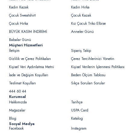
Kadın Kazak
Kadın Hırka
Çocuk Sweatshirt
Çocuk Kazak
Çocuk Hırka
Kız Çocuk Triko Elbise
BÜYÜK KASIM İNDİRİMİ
Anneler Günü
Babalar Günü
Müşteri Hizmetleri
İletişim
Sipariş Takip
Gizlilik ve Çerez Politikaları
Çerez Tercihlerinizi Yönetin
Kişisel Veri Aydınlatma Metni
Kişisel Verilerin İşlenmesi Politikası
İade ve Değişim Koşulları
Beden Ölçüm Tablosu
Teslimat Koşulları
Sıkça Sorulan Sorular
444 60 44
Kurumsal
Hakkımızda
Tarihçe
Mağazalar
USPA Card
Blog
Katalog
Sosyal Medya
Facebook
Instagram