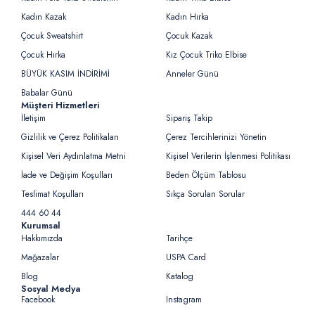
Kadın Kazak
Kadın Hırka
Çocuk Sweatshirt
Çocuk Kazak
Çocuk Hırka
Kız Çocuk Triko Elbise
BÜYÜK KASIM İNDİRİMİ
Anneler Günü
Babalar Günü
Müşteri Hizmetleri
İletişim
Sipariş Takip
Gizlilik ve Çerez Politikaları
Çerez Tercihlerinizi Yönetin
Kişisel Veri Aydınlatma Metni
Kişisel Verilerin İşlenmesi Politikası
İade ve Değişim Koşulları
Beden Ölçüm Tablosu
Teslimat Koşulları
Sıkça Sorulan Sorular
444 60 44
Kurumsal
Hakkımızda
Tarihçe
Mağazalar
USPA Card
Blog
Katalog
Sosyal Medya
Facebook
Instagram