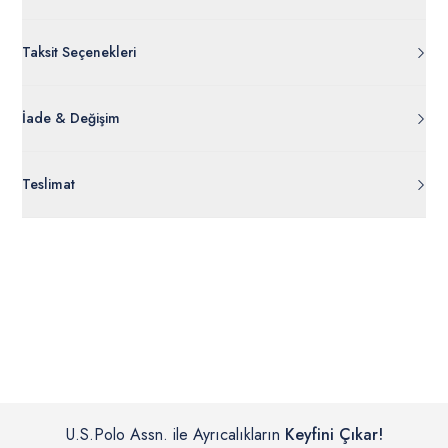
Taksit Seçenekleri
İade & Değişim
Orijinal ambalajı, bant, mühür, paket gibi koruyucu unsurları
Teslimat
açılmamış ürünlerde
30 gün içinde
tr.uspoloassn.com’dan
ücretsiz iade
edilebilir.
Siparişleriniz 1-3 iş günü içerisinde kargoya verilecektir. (Pazar
günleri, yoğun kampanya dönemleri ve resmi tatiller hariçtir.)
İç giyim, yüzme giyim, çorap gibi hijyenik ürün gruplarında kanun ve
Siparişinizin onaylanmasından sonra “Hesabım” bağlantısı üzerinden
yönetmelik hükümleri gereği değişim/iade yapılamamaktadır.
siparişlerinizi görüntüleyebilir, durumları hakkında bilgi sahibi olabilir
Detaylı Bilgi İçin Tıklayın
ve kargoya verildikten sonra kargo takibi yapabilirsiniz.
U.S.Polo Assn. ile Ayrıcalıkların
Keyfini Çıkar!