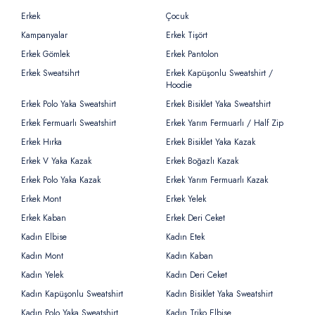
Erkek
Çocuk
Kampanyalar
Erkek Tişört
Erkek Gömlek
Erkek Pantolon
Erkek Sweatsihrt
Erkek Kapüşonlu Sweatshirt /
Hoodie
Erkek Polo Yaka Sweatshirt
Erkek Bisiklet Yaka Sweatshirt
Erkek Fermuarlı Sweatshirt
Erkek Yarım Fermuarlı / Half Zip
Erkek Hırka
Erkek Bisiklet Yaka Kazak
Erkek V Yaka Kazak
Erkek Boğazlı Kazak
Erkek Polo Yaka Kazak
Erkek Yarım Fermuarlı Kazak
Erkek Mont
Erkek Yelek
Erkek Kaban
Erkek Deri Ceket
Kadın Elbise
Kadın Etek
Kadın Mont
Kadın Kaban
Kadın Yelek
Kadın Deri Ceket
Kadın Kapüşonlu Sweatshirt
Kadın Bisiklet Yaka Sweatshirt
Kadın Polo Yaka Sweatshirt
Kadın Triko Elbise