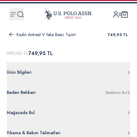
0
Kadın Antrasit V Yaka Basic Tişört
749,95 TL
999,95 TL
749,95 TL
Ürün Bilgileri
G082SZ011.000.2075766.VR006
Beden Rehberi
Bedenini Bul
%95 Modal %5 Elastan - Spandeks
50300829-VR006
Ürün Bilgileri Ayrıntılarını Görüntüle
Mağazada Bul
Yıkama & Bakım Talimatları