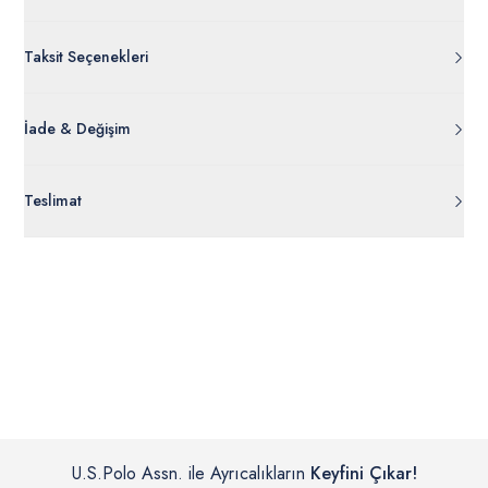
Taksit Seçenekleri
İade & Değişim
Orijinal ambalajı, bant, mühür, paket gibi koruyucu unsurları
Teslimat
açılmamış ürünlerde
30 gün içinde
tr.uspoloassn.com’dan
ücretsiz iade
edilebilir.
Siparişleriniz 1-3 iş günü içerisinde kargoya verilecektir. (Pazar
günleri, yoğun kampanya dönemleri ve resmi tatiller hariçtir.)
İç giyim, yüzme giyim, çorap gibi hijyenik ürün gruplarında kanun ve
Siparişinizin onaylanmasından sonra “Hesabım” bağlantısı üzerinden
yönetmelik hükümleri gereği değişim/iade yapılamamaktadır.
siparişlerinizi görüntüleyebilir, durumları hakkında bilgi sahibi olabilir
Detaylı Bilgi İçin Tıklayın
ve kargoya verildikten sonra kargo takibi yapabilirsiniz.
U.S.Polo Assn. ile Ayrıcalıkların
Keyfini Çıkar!