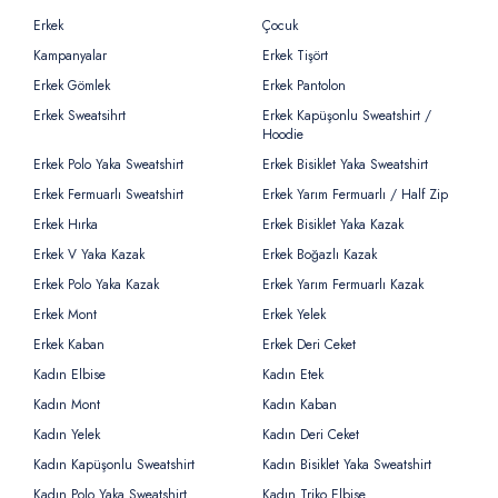
Erkek
Çocuk
Kampanyalar
Erkek Tişört
Erkek Gömlek
Erkek Pantolon
Erkek Sweatsihrt
Erkek Kapüşonlu Sweatshirt /
Hoodie
Erkek Polo Yaka Sweatshirt
Erkek Bisiklet Yaka Sweatshirt
Erkek Fermuarlı Sweatshirt
Erkek Yarım Fermuarlı / Half Zip
Erkek Hırka
Erkek Bisiklet Yaka Kazak
Erkek V Yaka Kazak
Erkek Boğazlı Kazak
Erkek Polo Yaka Kazak
Erkek Yarım Fermuarlı Kazak
Erkek Mont
Erkek Yelek
Erkek Kaban
Erkek Deri Ceket
Kadın Elbise
Kadın Etek
Kadın Mont
Kadın Kaban
Kadın Yelek
Kadın Deri Ceket
Kadın Kapüşonlu Sweatshirt
Kadın Bisiklet Yaka Sweatshirt
Kadın Polo Yaka Sweatshirt
Kadın Triko Elbise