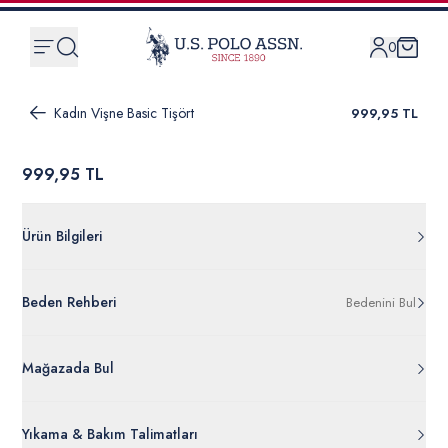
0
Kadın Vişne Basic Tişört
999,95 TL
999,95 TL
Ürün Bilgileri
G082SZ011.000.2075766.VR223
Beden Rehberi
Bedenini Bul
%95 Modal %5 Elastan - Spandeks
50300829-VR223
Ürün Bilgileri Ayrıntılarını Görüntüle
Mağazada Bul
Yıkama & Bakım Talimatları