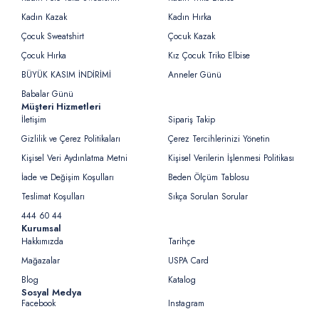
Kadın Kazak
Kadın Hırka
Çocuk Sweatshirt
Çocuk Kazak
Çocuk Hırka
Kız Çocuk Triko Elbise
BÜYÜK KASIM İNDİRİMİ
Anneler Günü
Babalar Günü
Müşteri Hizmetleri
İletişim
Sipariş Takip
Gizlilik ve Çerez Politikaları
Çerez Tercihlerinizi Yönetin
Kişisel Veri Aydınlatma Metni
Kişisel Verilerin İşlenmesi Politikası
İade ve Değişim Koşulları
Beden Ölçüm Tablosu
Teslimat Koşulları
Sıkça Sorulan Sorular
444 60 44
Kurumsal
Hakkımızda
Tarihçe
Mağazalar
USPA Card
Blog
Katalog
Sosyal Medya
Facebook
Instagram