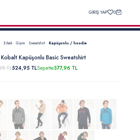
GİRİŞ YAP
0
·
Erkek
·
Giyim
·
Sweatshirt
·
Kapüşonlu / hoodie
 Kobalt Kapüşonlu Basic Sweatshirt
95 TL
524,95 TL
Sepette
377,96 TL