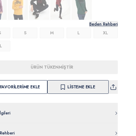
Beden Rehberi
S
S
M
L
XL
L
ÜRÜN TÜKENMİŞTİR
FAVORILERIME EKLE
LISTEME EKLE
gileri
Z082.000.1499436.VR077
Rehberi
uk %15 Poliester