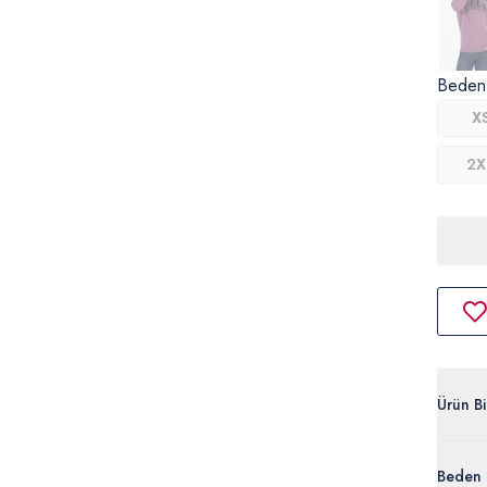
Beden
X
2X
Ürün Bil
G081S
Beden 
%85 Pam