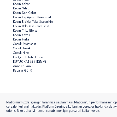
Kadın Kaban
Kadın Yelek
Kadın Deri Ceket
Kadın Kapüşonlu Sweatshirt
Kadın Bisiklet Yaka Sweatshirt
Kadın Polo Yaka Sweatshirt
Kadın Triko Elbise
Kadın Kazak
Kadın Hırka
Çocuk Sweatshirt
Çocuk Kazak
Çocuk Hırka
Kız Çocuk Triko Elbise
BÜYÜK KASIM İNDİRİMİ
Anneler Günü
Babalar Günü
Copyright ©
U.S.Polo Assn.
Aydınlı Hazır Giyim A.Ş. iştirakidir.
ETBİS’e
Kay