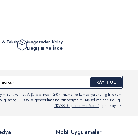
eyebilir, durumları hakkında bilgi sahibi olabilir ve kargoya
ten sonra kargo takibi yapabilirsiniz.
 6 Taksit
Mağazadan Kolay
Değişim ve İade
KAYIT OL
yim San. ve Tic. A.Ş. tarafından ürün, hizmet ve kampanyalarla ilgili reklam,
ilgi amaçlı E-POSTA gönderilmesine izin veriyorum. Kişisel verilerinizle ilgili
"KVKK Bilgilendirme Metni"
için tıklayınız.
edya
Mobil Uygulamalar