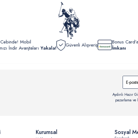
görüntül
verildik
r Cebinde! Mobil
Bonus Card’a
Güvenli Alışveriş
zı İndir Avanjtaları
Yakala!
İmkanı
Aydınlı Hazır Gi
pazarlama ve b
i
Kurumsal
Sosyal M