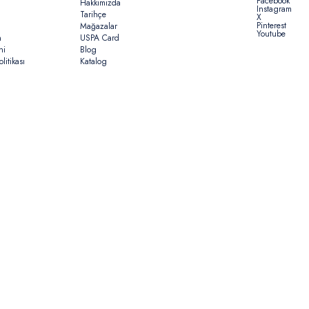
Facebook
Hakkımızda
Instagram
Tarihçe
X
Pinterest
Mağazalar
Youtube
n
USPA Card
ni
Blog
litikası
Katalog