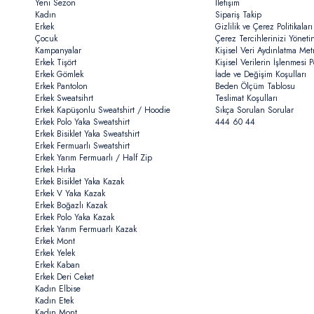
Yeni Sezon
İletişim
Kadın
Sipariş Takip
Erkek
Gizlilik ve Çerez Politikaları
Çocuk
Çerez Tercihlerinizi Yöneti
Kampanyalar
Kişisel Veri Aydınlatma Met
Erkek Tişört
Kişisel Verilerin İşlenmesi Po
Erkek Gömlek
İade ve Değişim Koşulları
Erkek Pantolon
Beden Ölçüm Tablosu
Erkek Sweatsihrt
Teslimat Koşulları
Erkek Kapüşonlu Sweatshirt / Hoodie
Sıkça Sorulan Sorular
Erkek Polo Yaka Sweatshirt
444 60 44
Erkek Bisiklet Yaka Sweatshirt
Erkek Fermuarlı Sweatshirt
Erkek Yarım Fermuarlı / Half Zip
Erkek Hırka
Erkek Bisiklet Yaka Kazak
Erkek V Yaka Kazak
Erkek Boğazlı Kazak
Erkek Polo Yaka Kazak
Erkek Yarım Fermuarlı Kazak
Erkek Mont
Erkek Yelek
Erkek Kaban
Erkek Deri Ceket
Kadın Elbise
Kadın Etek
Kadın Mont