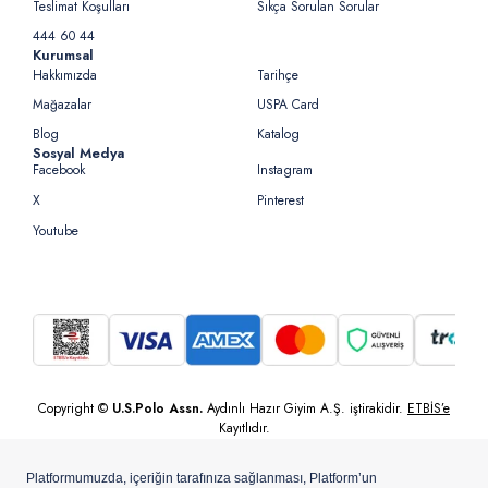
Teslimat Koşulları
Sıkça Sorulan Sorular
444 60 44
Kurumsal
Hakkımızda
Tarihçe
Mağazalar
USPA Card
Blog
Katalog
Sosyal Medya
Facebook
Instagram
X
Pinterest
Youtube
Copyright ©
U.S.Polo Assn.
Aydınlı Hazır Giyim A.Ş. iştirakidir.
ETBİS’e
Kayıtlıdır.