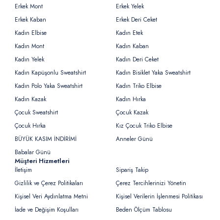
Erkek Mont
Erkek Yelek
Erkek Kaban
Erkek Deri Ceket
Kadın Elbise
Kadın Etek
Kadın Mont
Kadın Kaban
Kadın Yelek
Kadın Deri Ceket
Kadın Kapüşonlu Sweatshirt
Kadın Bisiklet Yaka Sweatshirt
Kadın Polo Yaka Sweatshirt
Kadın Triko Elbise
Kadın Kazak
Kadın Hırka
Çocuk Sweatshirt
Çocuk Kazak
Çocuk Hırka
Kız Çocuk Triko Elbise
BÜYÜK KASIM İNDİRİMİ
Anneler Günü
Babalar Günü
Müşteri Hizmetleri
İletişim
Sipariş Takip
Gizlilik ve Çerez Politikaları
Çerez Tercihlerinizi Yönetin
Kişisel Veri Aydınlatma Metni
Kişisel Verilerin İşlenmesi Politikası
İade ve Değişim Koşulları
Beden Ölçüm Tablosu