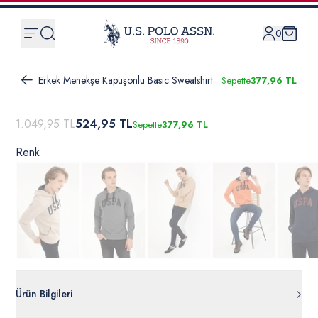
0
Erkek Menekşe Kapüşonlu Basic Sweatshirt
Sepette
377,96 TL
1.049,95 TL
524,95 TL
Sepette
377,96 TL
Renk
Ürün Bilgileri