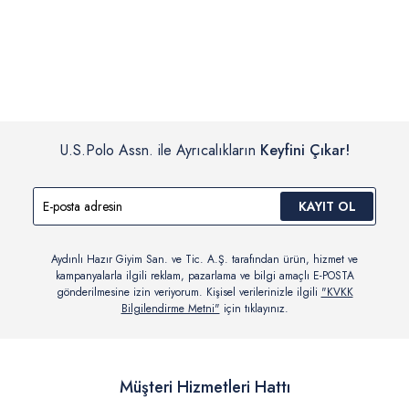
İç giyim, yüzme giyim, çorap gibi hijyenik ürün gruplarında kanun ve
Siparişinizin onaylanmasından sonra “Hesabım” bağlantısı üzerinden
yönetmelik hükümleri gereği değişim/iade yapılamamaktadır.
siparişlerinizi görüntüleyebilir, durumları hakkında bilgi sahibi olabilir
Detaylı Bilgi İçin Tıklayın
ve kargoya verildikten sonra kargo takibi yapabilirsiniz.
U.S.Polo Assn. ile Ayrıcalıkların
Keyfini Çıkar!
KAYIT OL
Aydınlı Hazır Giyim San. ve Tic. A.Ş. tarafından ürün, hizmet ve
kampanyalarla ilgili reklam, pazarlama ve bilgi amaçlı E-POSTA
gönderilmesine izin veriyorum. Kişisel verilerinizle ilgili
"KVKK
Bilgilendirme Metni"
için tıklayınız.
Müşteri Hizmetleri Hattı