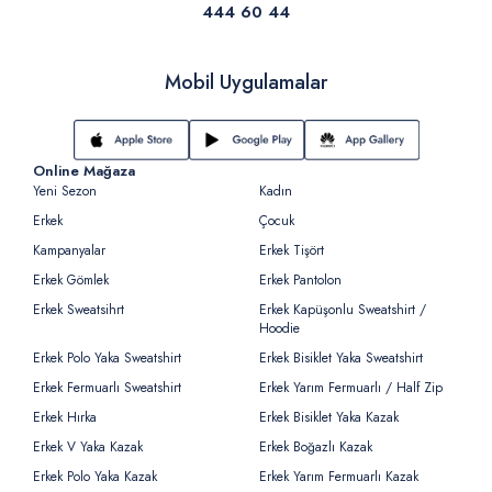
444 60 44
Mobil Uygulamalar
Online Mağaza
Yeni Sezon
Kadın
Erkek
Çocuk
Kampanyalar
Erkek Tişört
Erkek Gömlek
Erkek Pantolon
Erkek Sweatsihrt
Erkek Kapüşonlu Sweatshirt /
Hoodie
Erkek Polo Yaka Sweatshirt
Erkek Bisiklet Yaka Sweatshirt
Erkek Fermuarlı Sweatshirt
Erkek Yarım Fermuarlı / Half Zip
Erkek Hırka
Erkek Bisiklet Yaka Kazak
Erkek V Yaka Kazak
Erkek Boğazlı Kazak
Erkek Polo Yaka Kazak
Erkek Yarım Fermuarlı Kazak