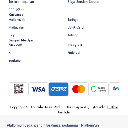
Teslimat Koşulları
Sıkça Sorulan Sorular
444 60 44
Kurumsal
Hakkımızda
Tarihçe
Mağazalar
USPA Card
Blog
Katalog
Sosyal Medya
Facebook
Instagram
X
Pinterest
Youtube
Copyright ©
U.S.Polo Assn.
Aydınlı Hazır Giyim A.Ş. iştirakidir.
ETBİS’e
Kayıtlıdır.