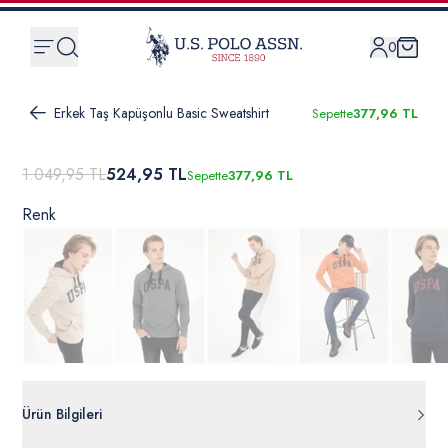
0
Erkek Taş Kapüşonlu Basic Sweatshirt
Sepette
377,96 TL
1.049,95 TL
524,95 TL
Sepette
377,96 TL
Renk
Ürün Bilgileri