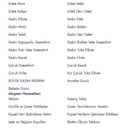
Erkek Mont
Erkek Yelek
Erkek Kaban
Erkek Deri Ceket
Kadın Elbise
Kadın Etek
Kadın Mont
Kadın Kaban
Kadın Yelek
Kadın Deri Ceket
Kadın Kapüşonlu Sweatshirt
Kadın Bisiklet Yaka Sweatshirt
Kadın Polo Yaka Sweatshirt
Kadın Triko Elbise
Kadın Kazak
Kadın Hırka
Çocuk Sweatshirt
Çocuk Kazak
Çocuk Hırka
Kız Çocuk Triko Elbise
BÜYÜK KASIM İNDİRİMİ
Anneler Günü
Babalar Günü
Müşteri Hizmetleri
İletişim
Sipariş Takip
Gizlilik ve Çerez Politikaları
Çerez Tercihlerinizi Yönetin
Kişisel Veri Aydınlatma Metni
Kişisel Verilerin İşlenmesi Politikası
İade ve Değişim Koşulları
Beden Ölçüm Tablosu