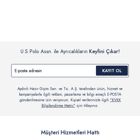
İç giyim, yüzme giyim, çorap gibi hijyenik ürün gruplarında kanun ve
Siparişinizin onaylanmasından sonra “Hesabım” bağlantısı üzerinden
yönetmelik hükümleri gereği değişim/iade yapılamamaktadır.
siparişlerinizi görüntüleyebilir, durumları hakkında bilgi sahibi olabilir
Detaylı Bilgi İçin Tıklayın
ve kargoya verildikten sonra kargo takibi yapabilirsiniz.
U.S.Polo Assn. ile Ayrıcalıkların
Keyfini Çıkar!
KAYIT OL
Aydınlı Hazır Giyim San. ve Tic. A.Ş. tarafından ürün, hizmet ve
kampanyalarla ilgili reklam, pazarlama ve bilgi amaçlı E-POSTA
gönderilmesine izin veriyorum. Kişisel verilerinizle ilgili
"KVKK
Bilgilendirme Metni"
için tıklayınız.
Müşteri Hizmetleri Hattı