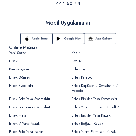
444 60 44
Mobil Uygulamalar
Online Mağaza
Yeni Sezon
Kadın
Erkek
Çocuk
Kampanyalar
Erkek Tişört
Erkek Gömlek
Erkek Pantolon
Erkek Sweatsihrt
Erkek Kapüşonlu Sweatshirt /
Hoodie
Erkek Polo Yaka Sweatshirt
Erkek Bisiklet Yaka Sweatshirt
Erkek Fermuarlı Sweatshirt
Erkek Yarım Fermuarlı / Half Zip
Erkek Hırka
Erkek Bisiklet Yaka Kazak
Erkek V Yaka Kazak
Erkek Boğazlı Kazak
Erkek Polo Yaka Kazak
Erkek Yarım Fermuarlı Kazak