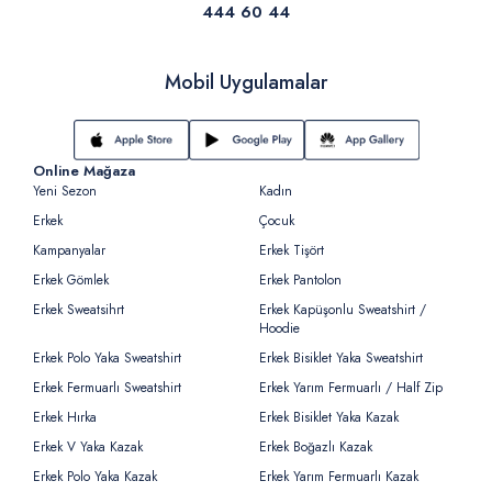
444 60 44
Mobil Uygulamalar
Online Mağaza
Yeni Sezon
Kadın
Erkek
Çocuk
Kampanyalar
Erkek Tişört
Erkek Gömlek
Erkek Pantolon
Erkek Sweatsihrt
Erkek Kapüşonlu Sweatshirt /
Hoodie
Erkek Polo Yaka Sweatshirt
Erkek Bisiklet Yaka Sweatshirt
Erkek Fermuarlı Sweatshirt
Erkek Yarım Fermuarlı / Half Zip
Erkek Hırka
Erkek Bisiklet Yaka Kazak
Erkek V Yaka Kazak
Erkek Boğazlı Kazak
Erkek Polo Yaka Kazak
Erkek Yarım Fermuarlı Kazak