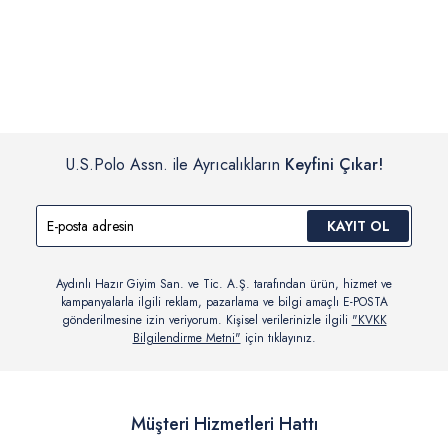
İç giyim, yüzme giyim, çorap gibi hijyenik ürün gruplarında kanun ve
Siparişinizin onaylanmasından sonra “Hesabım” bağlantısı üzerinden
yönetmelik hükümleri gereği değişim/iade yapılamamaktadır.
siparişlerinizi görüntüleyebilir, durumları hakkında bilgi sahibi olabilir
Detaylı Bilgi İçin Tıklayın
ve kargoya verildikten sonra kargo takibi yapabilirsiniz.
U.S.Polo Assn. ile Ayrıcalıkların
Keyfini Çıkar!
KAYIT OL
Aydınlı Hazır Giyim San. ve Tic. A.Ş. tarafından ürün, hizmet ve
kampanyalarla ilgili reklam, pazarlama ve bilgi amaçlı E-POSTA
gönderilmesine izin veriyorum. Kişisel verilerinizle ilgili
"KVKK
Bilgilendirme Metni"
için tıklayınız.
Müşteri Hizmetleri Hattı