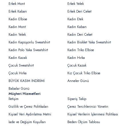
Erkek Mont
Erkek Yelek
Erkek Kaban
Erkek Deri Ceket
Kadın Elbise
Kadın Etek
Kadın Mont
Kadın Kaban
Kadın Yelek
Kadın Deri Ceket
Kadın Kapüşonlu Sweatshirt
Kadın Bisiklet Yaka Sweatshirt
Kadın Polo Yaka Sweatshirt
Kadın Triko Elbise
Kadın Kazak
Kadın Hırka
Çocuk Sweatshirt
Çocuk Kazak
Çocuk Hırka
Kız Çocuk Triko Elbise
BÜYÜK KASIM İNDİRİMİ
Anneler Günü
Babalar Günü
Müşteri Hizmetleri
İletişim
Sipariş Takip
Gizlilik ve Çerez Politikaları
Çerez Tercihlerinizi Yönetin
Kişisel Veri Aydınlatma Metni
Kişisel Verilerin İşlenmesi Politikası
İade ve Değişim Koşulları
Beden Ölçüm Tablosu