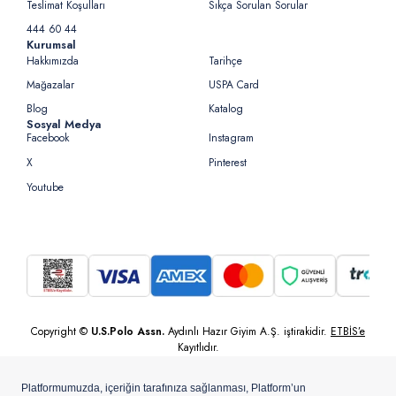
Teslimat Koşulları
Sıkça Sorulan Sorular
444 60 44
Kurumsal
Hakkımızda
Tarihçe
Mağazalar
USPA Card
Blog
Katalog
Sosyal Medya
Facebook
Instagram
X
Pinterest
Youtube
Copyright ©
U.S.Polo Assn.
Aydınlı Hazır Giyim A.Ş. iştirakidir.
ETBİS’e
Kayıtlıdır.