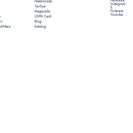
Facebook
Hakkımızda
Instagram
Tarihçe
X
Pinterest
Mağazalar
Youtube
n
USPA Card
ni
Blog
litikası
Katalog