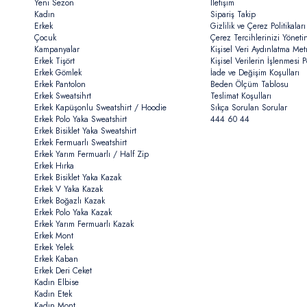
Yeni Sezon
İletişim
Kadın
Sipariş Takip
Erkek
Gizlilik ve Çerez Politikaları
Çocuk
Çerez Tercihlerinizi Yöneti
Kampanyalar
Kişisel Veri Aydınlatma Met
Erkek Tişört
Kişisel Verilerin İşlenmesi Po
Erkek Gömlek
İade ve Değişim Koşulları
Erkek Pantolon
Beden Ölçüm Tablosu
Erkek Sweatsihrt
Teslimat Koşulları
Erkek Kapüşonlu Sweatshirt / Hoodie
Sıkça Sorulan Sorular
Erkek Polo Yaka Sweatshirt
444 60 44
Erkek Bisiklet Yaka Sweatshirt
Erkek Fermuarlı Sweatshirt
Erkek Yarım Fermuarlı / Half Zip
Erkek Hırka
Erkek Bisiklet Yaka Kazak
Erkek V Yaka Kazak
Erkek Boğazlı Kazak
Erkek Polo Yaka Kazak
Erkek Yarım Fermuarlı Kazak
Erkek Mont
Erkek Yelek
Erkek Kaban
Erkek Deri Ceket
Kadın Elbise
Kadın Etek
Kadın Mont