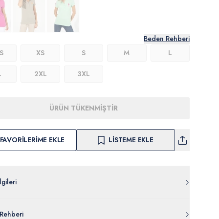
Beden Rehberi
S
XS
S
M
L
L
2XL
3XL
ÜRÜN TÜKENMİŞTİR
FAVORILERIME EKLE
LISTEME EKLE
gileri
011.000.1359973.VR037
Rehberi
iester %47 Pamuk