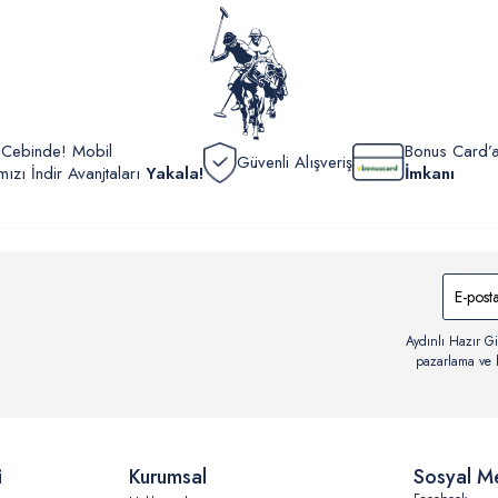
görüntül
verildik
r Cebinde! Mobil
Bonus Card’a
Güvenli Alışveriş
zı İndir Avanjtaları
Yakala!
İmkanı
Aydınlı Hazır Gi
pazarlama ve b
i
Kurumsal
Sosyal M