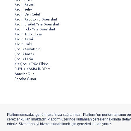
Kadın Kaban
Kadın Yelek
Kadın Deri Ceket
Kadın Kapüşonlu Sweatshirt
Kadın Bisiklet Yaka Sweatshirt
Kadın Polo Yaka Sweatshirt
Kadın Triko Elbise
Kadın Kazak
Kadın Hırka
Çocuk Sweatshirt
Çocuk Kazak
Çocuk Hırka
Kız Çocuk Triko Elbise
BÜYÜK KASIM İNDİRİMİ
Anneler Günü
Babalar Günü
Copyright ©
U.S.Polo Assn.
Aydınlı Hazır Giyim A.Ş. iştirakidir.
ETBİS’e
Kay