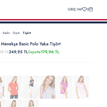
GİRİŞ YAP
0
·
Kadın
·
Giyim
·
Tişört
 Menekşe Basic Polo Yaka Tişört
95 TL
249,95 TL
Sepette
179,96 TL