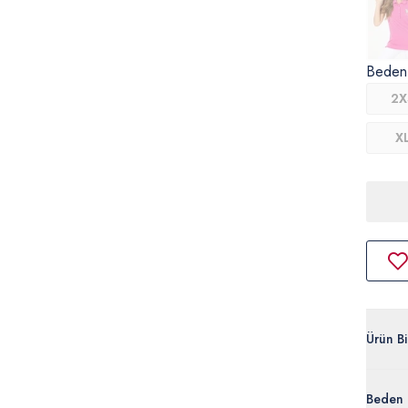
Beden
2X
X
Ürün Bil
G082SZ
Beden 
%53 Pol