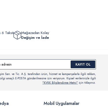
eyebilir, durumları hakkında bilgi sahibi olabilir ve kargoya
ten sonra kargo takibi yapabilirsiniz.
 6 Taksit
Mağazadan Kolay
Değişim ve İade
KAYIT OL
yim San. ve Tic. A.Ş. tarafından ürün, hizmet ve kampanyalarla ilgili reklam,
ilgi amaçlı E-POSTA gönderilmesine izin veriyorum. Kişisel verilerinizle ilgili
"KVKK Bilgilendirme Metni"
için tıklayınız.
edya
Mobil Uygulamalar