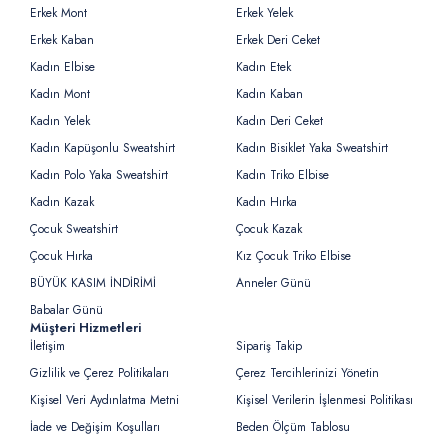
Erkek Mont
Erkek Yelek
Erkek Kaban
Erkek Deri Ceket
Kadın Elbise
Kadın Etek
Kadın Mont
Kadın Kaban
Kadın Yelek
Kadın Deri Ceket
Kadın Kapüşonlu Sweatshirt
Kadın Bisiklet Yaka Sweatshirt
Kadın Polo Yaka Sweatshirt
Kadın Triko Elbise
Kadın Kazak
Kadın Hırka
Çocuk Sweatshirt
Çocuk Kazak
Çocuk Hırka
Kız Çocuk Triko Elbise
BÜYÜK KASIM İNDİRİMİ
Anneler Günü
Babalar Günü
Müşteri Hizmetleri
İletişim
Sipariş Takip
Gizlilik ve Çerez Politikaları
Çerez Tercihlerinizi Yönetin
Kişisel Veri Aydınlatma Metni
Kişisel Verilerin İşlenmesi Politikası
İade ve Değişim Koşulları
Beden Ölçüm Tablosu