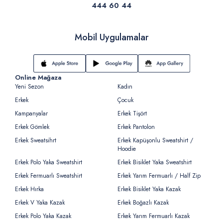
444 60 44
Mobil Uygulamalar
Online Mağaza
Yeni Sezon
Kadın
Erkek
Çocuk
Kampanyalar
Erkek Tişört
Erkek Gömlek
Erkek Pantolon
Erkek Sweatsihrt
Erkek Kapüşonlu Sweatshirt /
Hoodie
Erkek Polo Yaka Sweatshirt
Erkek Bisiklet Yaka Sweatshirt
Erkek Fermuarlı Sweatshirt
Erkek Yarım Fermuarlı / Half Zip
Erkek Hırka
Erkek Bisiklet Yaka Kazak
Erkek V Yaka Kazak
Erkek Boğazlı Kazak
Erkek Polo Yaka Kazak
Erkek Yarım Fermuarlı Kazak