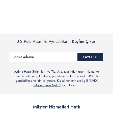
İç giyim, yüzme giyim, çorap gibi hijyenik ürün gruplarında kanun ve
Siparişinizin onaylanmasından sonra “Hesabım” bağlantısı üzerinden
yönetmelik hükümleri gereği değişim/iade yapılamamaktadır.
siparişlerinizi görüntüleyebilir, durumları hakkında bilgi sahibi olabilir
Detaylı Bilgi İçin Tıklayın
ve kargoya verildikten sonra kargo takibi yapabilirsiniz.
U.S.Polo Assn. ile Ayrıcalıkların
Keyfini Çıkar!
KAYIT OL
Aydınlı Hazır Giyim San. ve Tic. A.Ş. tarafından ürün, hizmet ve
kampanyalarla ilgili reklam, pazarlama ve bilgi amaçlı E-POSTA
gönderilmesine izin veriyorum. Kişisel verilerinizle ilgili
"KVKK
Bilgilendirme Metni"
için tıklayınız.
Müşteri Hizmetleri Hattı