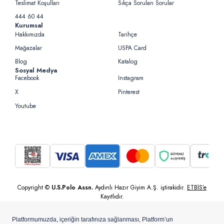
Teslimat Koşulları
Sıkça Sorulan Sorular
444 60 44
Kurumsal
Hakkımızda
Tarihçe
Mağazalar
USPA Card
Blog
Katalog
Sosyal Medya
Facebook
Instagram
X
Pinterest
Youtube
Copyright ©
U.S.Polo Assn.
Aydınlı Hazır Giyim A.Ş. iştirakidir.
ETBİS’e
Kayıtlıdır.